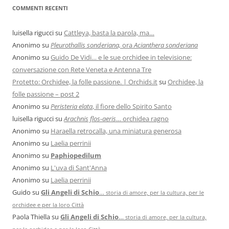
COMMENTI RECENTI
luisella rigucci
su
Cattleya, basta la parola, ma…
Anonimo
su
Pleurothallis sonderiana,
ora
Acianthera sonderiana
Anonimo
su
Guido De Vidi… e le sue orchidee in televisione:
conversazione con Rete Veneta e Antenna Tre
Protetto: Orchidee, la folle passione. | Orchids.it
su
Orchidee, la
folle passione – post 2
Anonimo
su
Peristeria elata
, il fiore dello Spirito Santo
luisella rigucci
su
Arachnis flos-aeris
… orchidea ragno
Anonimo
su
Haraella retrocalla, una miniatura generosa
Anonimo
su
Laelia perrinii
Anonimo
su
Paphiopedilum
Anonimo
su
L'uva di Sant'Anna
Anonimo
su
Laelia perrinii
Guido
su
Gli Angeli di Schio
…
storia di amore, per la cultura, per le
orchidee e per la loro Città
Paola Thiella
su
Gli Angeli di Schio
…
storia di amore, per la cultura,