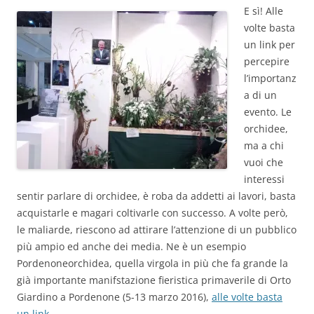
E sì! Alle
volte basta
un link per
percepire
l’importanz
a di un
evento. Le
orchidee,
ma a chi
vuoi che
interessi
sentir parlare di orchidee, è roba da addetti ai lavori, basta
acquistarle e magari coltivarle con successo. A volte però,
le maliarde, riescono ad attirare l’attenzione di un pubblico
più ampio ed anche dei media. Ne è un esempio
Pordenoneorchidea, quella virgola in più che fa grande la
già importante manifstazione fieristica primaverile di Orto
Giardino a Pordenone (5-13 marzo 2016),
alle volte basta
un link
.