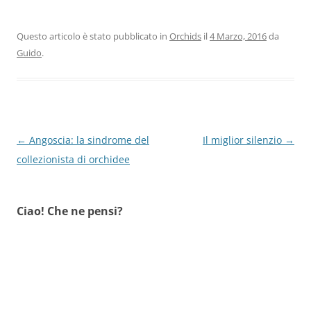
Questo articolo è stato pubblicato in
Orchids
il
4 Marzo, 2016
da
Guido
.
Navigazione
←
Angoscia: la sindrome del
Il miglior silenzio
→
articolo
collezionista di orchidee
Ciao! Che ne pensi?