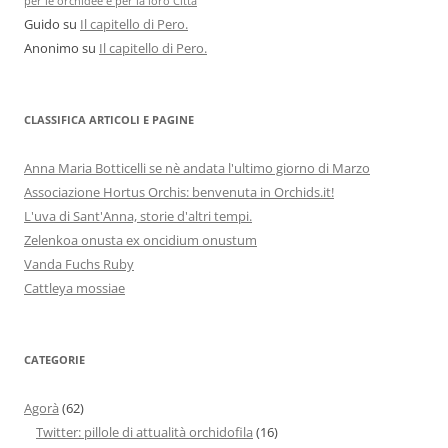
per le orchidee e per la loro Città
Guido
su
Il capitello di Pero.
Anonimo
su
Il capitello di Pero.
CLASSIFICA ARTICOLI E PAGINE
Anna Maria Botticelli se nè andata l'ultimo giorno di Marzo
Associazione Hortus Orchis: benvenuta in Orchids.it!
L'uva di Sant'Anna, storie d'altri tempi.
Zelenkoa onusta ex oncidium onustum
Vanda Fuchs Ruby
Cattleya mossiae
CATEGORIE
Agorà
(62)
Twitter: pillole di attualità orchidofila
(16)