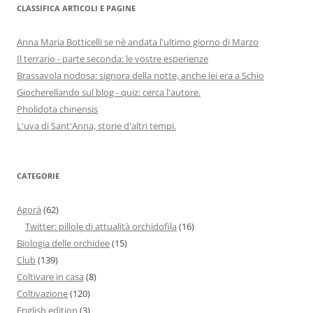
CLASSIFICA ARTICOLI E PAGINE
Anna Maria Botticelli se nè andata l'ultimo giorno di Marzo
Il terrario - parte seconda: le vostre esperienze
Brassavola nodosa: signora della notte, anche lei era a Schio
Giocherellando sul blog - quiz: cerca l'autore.
Pholidota chinensis
L'uva di Sant'Anna, storie d'altri tempi.
CATEGORIE
Agorà
(62)
Twitter: pillole di attualità orchidofila
(16)
Biologia delle orchidee
(15)
Club
(139)
Coltivare in casa
(8)
Coltivazione
(120)
English edition
(3)