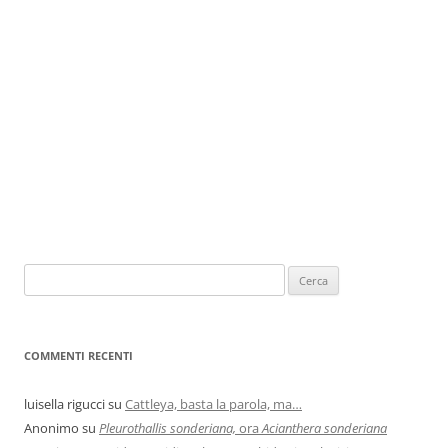
COMMENTI RECENTI
luisella rigucci
su
Cattleya, basta la parola, ma…
Anonimo
su
Pleurothallis sonderiana,
ora
Acianthera sonderiana