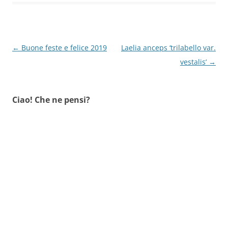
Navigazione
←
Buone feste e felice 2019
Laelia anceps ‘trilabello var.
articolo
vestalis’
→
Ciao! Che ne pensi?