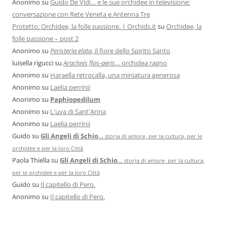
Anonimo
su
Guido De Vidi… e le sue orchidee in televisione:
conversazione con Rete Veneta e Antenna Tre
Protetto: Orchidee, la folle passione. | Orchids.it
su
Orchidee, la
folle passione – post 2
Anonimo
su
Peristeria elata
, il fiore dello Spirito Santo
luisella rigucci
su
Arachnis flos-aeris
… orchidea ragno
Anonimo
su
Haraella retrocalla, una miniatura generosa
Anonimo
su
Laelia perrinii
Anonimo
su
Paphiopedilum
Anonimo
su
L'uva di Sant'Anna
Anonimo
su
Laelia perrinii
Guido
su
Gli Angeli di Schio
…
storia di amore, per la cultura, per le
orchidee e per la loro Città
Paola Thiella
su
Gli Angeli di Schio
…
storia di amore, per la cultura,
per le orchidee e per la loro Città
Guido
su
Il capitello di Pero.
Anonimo
su
Il capitello di Pero.