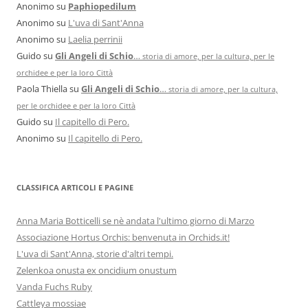
Anonimo
su
Paphiopedilum
Anonimo
su
L'uva di Sant'Anna
Anonimo
su
Laelia perrinii
Guido
su
Gli Angeli di Schio
…
storia di amore, per la cultura, per le
orchidee e per la loro Città
Paola Thiella
su
Gli Angeli di Schio
…
storia di amore, per la cultura,
per le orchidee e per la loro Città
Guido
su
Il capitello di Pero.
Anonimo
su
Il capitello di Pero.
CLASSIFICA ARTICOLI E PAGINE
Anna Maria Botticelli se nè andata l'ultimo giorno di Marzo
Associazione Hortus Orchis: benvenuta in Orchids.it!
L'uva di Sant'Anna, storie d'altri tempi.
Zelenkoa onusta ex oncidium onustum
Vanda Fuchs Ruby
Cattleya mossiae