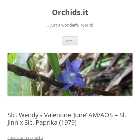
Orchids.it
…just a wonderful world!
Vai
Menu
al
contenuto
Slc. Wendy’s Valentine ‘June’ AM/AOS = Sl.
Jinn x Slc. Paprika (1979)
Lascia una risposta