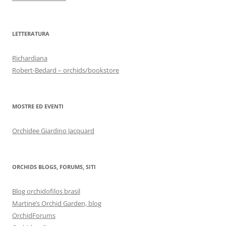
LETTERATURA
Richardiana
Robert-Bedard – orchids/bookstore
MOSTRE ED EVENTI
Orchidee Giardino Jacquard
ORCHIDS BLOGS, FORUMS, SITI
Blog orchidofilos brasil
Martine’s Orchid Garden, blog
OrchidForums