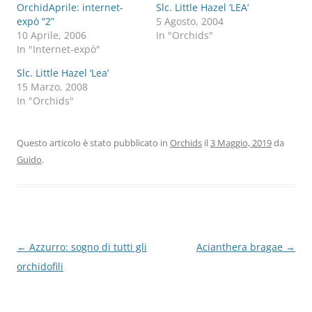
OrchidAprile: internet-
Slc. Little Hazel ‘LEA’
expò “2”
5 Agosto, 2004
10 Aprile, 2006
In "Orchids"
In "Internet-expò"
Slc. Little Hazel ‘Lea’
15 Marzo, 2008
In "Orchids"
Questo articolo è stato pubblicato in
Orchids
il
3 Maggio, 2019
da
Guido
.
Navigazione
←
Azzurro: sogno di tutti gli
Acianthera bragae
→
articolo
orchidofili