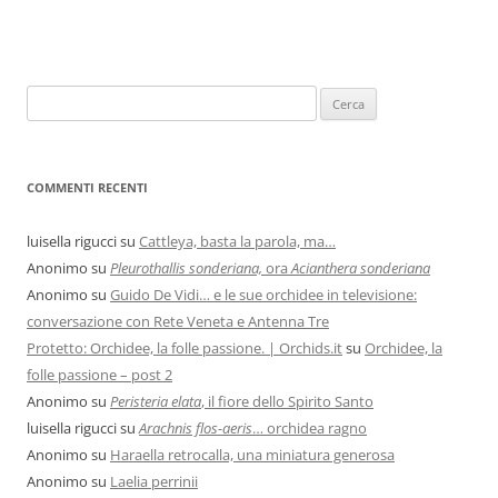
COMMENTI RECENTI
luisella rigucci
su
Cattleya, basta la parola, ma…
Anonimo
su
Pleurothallis sonderiana,
ora
Acianthera sonderiana
Anonimo
su
Guido De Vidi… e le sue orchidee in televisione:
conversazione con Rete Veneta e Antenna Tre
Protetto: Orchidee, la folle passione. | Orchids.it
su
Orchidee, la
folle passione – post 2
Anonimo
su
Peristeria elata
, il fiore dello Spirito Santo
luisella rigucci
su
Arachnis flos-aeris
… orchidea ragno
Anonimo
su
Haraella retrocalla, una miniatura generosa
Anonimo
su
Laelia perrinii