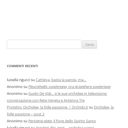
COMMENTI RECENTI
luisella rigucci
su
Cattleya, basta la parola, ma…
Anonimo
su
Pleurothallis sonderiana,
ora
Acianthera sonderiana
Anonimo
su
Guido De Vidi… e le sue orchidee in televisione:
conversazione con Rete Veneta e Antenna Tre
Protetto: Orchidee, la folle passione. | Orchids.it
su
Orchidee, la
folle passione – post 2
Anonimo
su
Peristeria elata
, il fiore dello Spirito Santo
luisella rigucci
su
Arachnis flos-aeris
… orchidea ragno