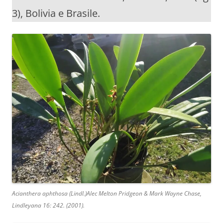
3), Bolivia e Brasile.
Acianthera aphthosa
(Lindl.)Alec Melton Pridgeon & Mark Wayne Chase,
Lindleyana 16: 242. (2001).