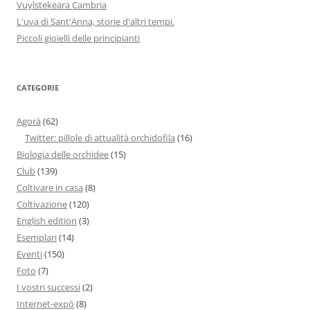
Vuylstekeara Cambria
L'uva di Sant'Anna, storie d'altri tempi.
Piccoli gioielli delle principianti
CATEGORIE
Agorà
(62)
Twitter: pillole di attualità orchidofila
(16)
Biologia delle orchidee
(15)
Club
(139)
Coltivare in casa
(8)
Coltivazione
(120)
English edition
(3)
Esemplari
(14)
Eventi
(150)
Foto
(7)
I vostri successi
(2)
Internet-expò
(8)