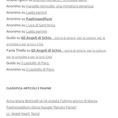
Anonimo
su
Haraella retrocalla, una miniatura generosa
Anonimo
su
Laelia perrinii
Anonimo
su
Paphiopedilum
Anonimo
su
L'uva di Sant'Anna
Anonimo
su
Laelia perrinii
Guido
su
Gli Angeli di Schio
…
storia di amore, per la cultura, per le
orchidee e per la loro Città
Paola Thiella
su
Gli Angeli di Schio
…
storia di amore, per la cultura,
per le orchidee e per la loro Città
Guido
su
Il capitello di Pero.
Anonimo
su
Il capitello di Pero.
CLASSIFICA ARTICOLI E PAGINE
Anna Maria Botticelli se nè andata l'ultimo giorno di Marzo
Paphiopedilum Gloria Naugle 'Renato Penati'
Lc. Angel Heart 'Nora'