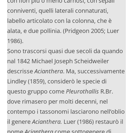
con fiori più o meno carnosi, con sepali
conniventi, quelli laterali connaturati,
labello articolato con la colonna, che è
alata, e due pollinia. (Pridgeon 2005; Luer
1986).
Sono trascorsi quasi due secoli da quando
nal 1842 Michael Joseph Scheidweiler
descrisse
Acianthera
. Ma, successivamente
Lindley (1859), considerò le specie di
questo gruppo come
Pleurothallis
R.Br.
dove rimasero per molti decenni, nel
contempo i tassonomi lasciarono nell’oblio
il genere
Acianthera.
Luer (1986) restaurò il
nome
Acianthera
come sottogenere di