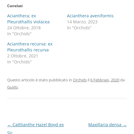
Correlati
Acianthera; ex
Acianthera aveniformis
Pleurothallis violacea
14 Marzo, 2023
24 Ottobre, 2018
In "Orchids"
In "Orchids"
Acianthera recurva: ex
Pleurothallis recurva
2 Ottobre, 2021
In "Orchids"
Questo articolo è stato pubblicato in
Orchids
il
6 Febbraio, 2020
da
Guido
.
Navigazione
←
Cattlianthe Hazel Boyd ex
Maxillaria densa
→
articolo
Slc.