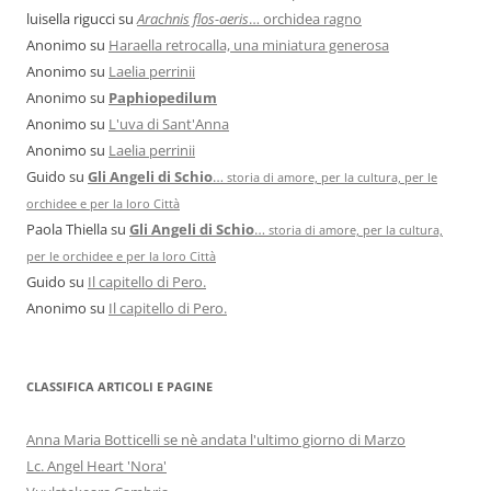
luisella rigucci
su
Arachnis flos-aeris
… orchidea ragno
Anonimo
su
Haraella retrocalla, una miniatura generosa
Anonimo
su
Laelia perrinii
Anonimo
su
Paphiopedilum
Anonimo
su
L'uva di Sant'Anna
Anonimo
su
Laelia perrinii
Guido
su
Gli Angeli di Schio
…
storia di amore, per la cultura, per le
orchidee e per la loro Città
Paola Thiella
su
Gli Angeli di Schio
…
storia di amore, per la cultura,
per le orchidee e per la loro Città
Guido
su
Il capitello di Pero.
Anonimo
su
Il capitello di Pero.
CLASSIFICA ARTICOLI E PAGINE
Anna Maria Botticelli se nè andata l'ultimo giorno di Marzo
Lc. Angel Heart 'Nora'