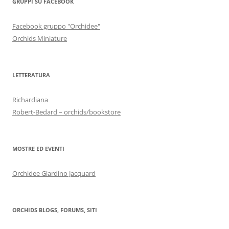
GRUPPI SU FACEBOOK
Facebook gruppo "Orchidee"
Orchids Miniature
LETTERATURA
Richardiana
Robert-Bedard – orchids/bookstore
MOSTRE ED EVENTI
Orchidee Giardino Jacquard
ORCHIDS BLOGS, FORUMS, SITI