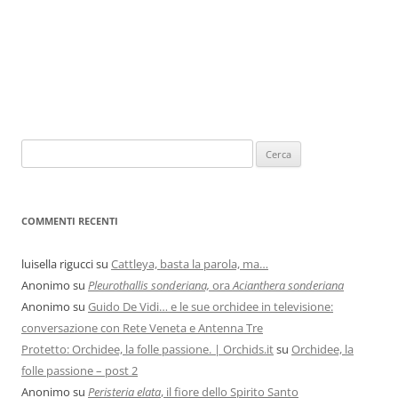
COMMENTI RECENTI
luisella rigucci
su
Cattleya, basta la parola, ma…
Anonimo
su
Pleurothallis sonderiana,
ora
Acianthera sonderiana
Anonimo
su
Guido De Vidi… e le sue orchidee in televisione:
conversazione con Rete Veneta e Antenna Tre
Protetto: Orchidee, la folle passione. | Orchids.it
su
Orchidee, la
folle passione – post 2
Anonimo
su
Peristeria elata
, il fiore dello Spirito Santo