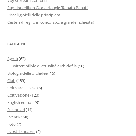
Vuylstekeara Cambria
Paphiopedilum Gloria Naugle 'Renato Penati'
Piccoli gioielli delle principianti
Cestelli di legno in concorso... a grande richiesta!
CATEGORIE
Agorà
(62)
Twitter: pillole di attualità orchidofila
(16)
Biologia delle orchidee
(15)
Club
(139)
Coltivare in casa
(8)
Coltivazione
(120)
English edition
(3)
Esemplari
(14)
Eventi
(150)
Foto
(7)
I vostri successi
(2)