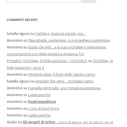
COMMENTI RECENTI
luisella rigucci
su
Cattleya, basta la parola, ma…
Anonimo
su
Pleurothallis sonderiana,
ora
Acianthera sonderiana
Anonimo
su
Guido De Vidi… e le sue orchidee in televisione:
conversazione con Rete Veneta e Antenna Tre
Protetto: Orchidee, la folle passione. | Orchids.it
su
Orchidee, la
folle passione – post 2
Anonimo
su
Peristeria elata
, il fiore dello Spirito Santo
luisella rigucci
su
Arachnis flos-aeris
… orchidea ragno
Anonimo
su
Haraella retrocalla, una miniatura generosa
Anonimo
su
Laelia perrinii
Anonimo
su
Paphiopedilum
Anonimo
su
L'uva di Sant'Anna
Anonimo
su
Laelia perrinii
Guido
su
Gli Angeli di Schio
…
storia di amore, per la cultura, per le