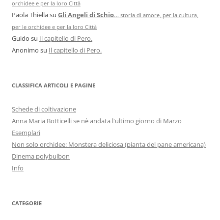
orchidee e per la loro Città
Paola Thiella
su
Gli Angeli di Schio
…
storia di amore, per la cultura,
per le orchidee e per la loro Città
Guido
su
Il capitello di Pero.
Anonimo
su
Il capitello di Pero.
CLASSIFICA ARTICOLI E PAGINE
Schede di coltivazione
Anna Maria Botticelli se nè andata l'ultimo giorno di Marzo
Esemplari
Non solo orchidee: Monstera deliciosa (pianta del pane americana)
Dinema polybulbon
Info
CATEGORIE