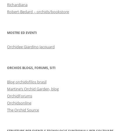
Richardiana
Robert-Bedard – orchids/bookstore
MOSTRE ED EVENTI
Orchidee Giardino Jacquard
ORCHIDS BLOGS, FORUMS, SITI
Blog orchidofilos brasil
Martine’s Orchid Garden, blog
OrchidForums
Orchidsonline
The Orchid Source
STRUTTURE PER EVENTI E TECNOLOGIE FUNZIONALI PER COLTIVARE