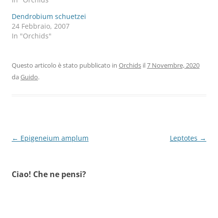
Dendrobium schuetzei
24 Febbraio, 2007
In "Orchids"
Questo articolo è stato pubblicato in
Orchids
il
7 Novembre, 2020
da
Guido
.
Navigazione
←
Epigeneium amplum
Leptotes
→
articolo
Ciao! Che ne pensi?