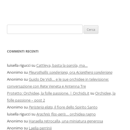
COMMENTI RECENTI
luisella rigucci
su
Cattleya, basta la parola, ma…
Anonimo
su
Pleurothallis sonderiana,
ora
Acianthera sonderiana
Anonimo
su
Guido De Vidi… e le sue orchidee in televisione:
conversazione con Rete Veneta e Antenna Tre
Protetto: Orchidee, la folle passione. | Orchids.it
su
Orchidee, la
folle passione – post 2
Anonimo
su
Peristeria elata
, il fiore dello Spirito Santo
luisella rigucci
su
Arachnis flos-aeris
… orchidea ragno
Anonimo
su
Haraella retrocalla, una miniatura generosa
Anonimo
su
Laelia perrinii