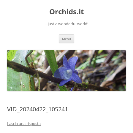
Orchids.it
…just a wonderful world!
Vai
Menu
al
contenuto
VID_20240422_105241
Lascia una risposta