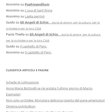
Anonimo
su
Paphiopedilum
Anonimo
su
L'uva di Sant'Anna
Anonimo
su
Laelia perrinii
Guido
su
Gli Angeli di Schio
…
storia di amore, per la cultura, per le
orchidee e per la loro Città
Paola Thiella
su
Gli Angeli di Schio
…
storia di amore, per la cultura,
per le orchidee e per la loro Città
Guido
su
Il capitello di Pero.
Anonimo
su
Il capitello di Pero.
CLASSIFICA ARTICOLI E PAGINE
Schede di coltivazione
Anna Maria Botticelli se nè andata l'ultimo giorno di Marzo
Esemplari
Non solo orchidee: Monstera deliciosa (pianta del pane americana)
Dinema polybulbon