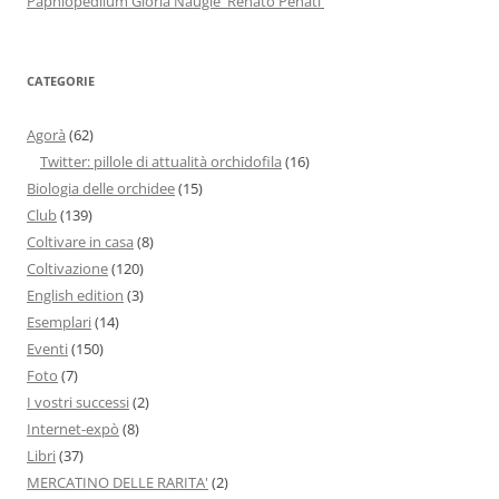
Paphiopedilum Gloria Naugle 'Renato Penati'
CATEGORIE
Agorà
(62)
Twitter: pillole di attualità orchidofila
(16)
Biologia delle orchidee
(15)
Club
(139)
Coltivare in casa
(8)
Coltivazione
(120)
English edition
(3)
Esemplari
(14)
Eventi
(150)
Foto
(7)
I vostri successi
(2)
Internet-expò
(8)
Libri
(37)
MERCATINO DELLE RARITA'
(2)