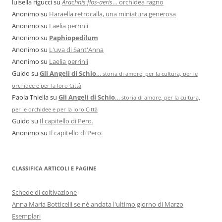
luisella rigucci
su
Arachnis flos-aeris
… orchidea ragno
Anonimo
su
Haraella retrocalla, una miniatura generosa
Anonimo
su
Laelia perrinii
Anonimo
su
Paphiopedilum
Anonimo
su
L'uva di Sant'Anna
Anonimo
su
Laelia perrinii
Guido
su
Gli Angeli di Schio
…
storia di amore, per la cultura, per le
orchidee e per la loro Città
Paola Thiella
su
Gli Angeli di Schio
…
storia di amore, per la cultura,
per le orchidee e per la loro Città
Guido
su
Il capitello di Pero.
Anonimo
su
Il capitello di Pero.
CLASSIFICA ARTICOLI E PAGINE
Schede di coltivazione
Anna Maria Botticelli se nè andata l'ultimo giorno di Marzo
Esemplari