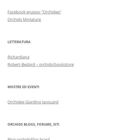
Facebook gruppo "Orchidee"
Orchids Miniature
LETTERATURA
Richardiana
Robert-Bedard – orchids/bookstore
MOSTRE ED EVENTI
Orchidee Giardino Jacquard
ORCHIDS BLOGS, FORUMS, SITI
Blog orchidofilos brasil