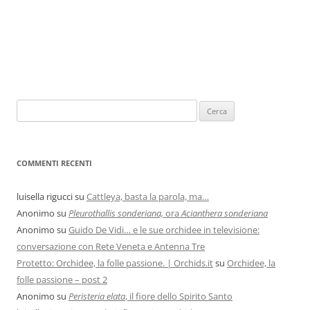
COMMENTI RECENTI
luisella rigucci
su
Cattleya, basta la parola, ma…
Anonimo
su
Pleurothallis sonderiana,
ora
Acianthera sonderiana
Anonimo
su
Guido De Vidi… e le sue orchidee in televisione:
conversazione con Rete Veneta e Antenna Tre
Protetto: Orchidee, la folle passione. | Orchids.it
su
Orchidee, la
folle passione – post 2
Anonimo
su
Peristeria elata
, il fiore dello Spirito Santo