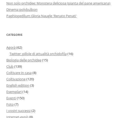
Non solo orchidee: Monstera deliciosa (pianta del pane americana)
Dinema polybulbon
Paphiopedilum Gloria Naugle 'Renato Penati'
CATEGORIE
Agorà
(62)
Twitter: pillole di attualità orchidofila
(16)
Biologia delle orchidee
(15)
Club
(139)
Coltivare in casa
(8)
Coltivazione
(120)
English edition
(3)
Esemplari
(14)
Eventi
(150)
Foto
(7)
I vostri successi
(2)
Internet-expò
(8)