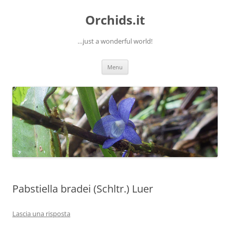
Orchids.it
…just a wonderful world!
Vai
Menu
al
contenuto
Pabstiella bradei (Schltr.) Luer
Lascia una risposta