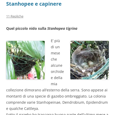
Stanhopee e capinere
11 Repliche
Quel piccolo nido sulla
Stanhopea tigrina
E’ più
di un
mese
che
alcune
orchide
e della
mia
collezione dimorano all’esterno della serra. Sono appese ai
montanti di una specie di gazebo ombreggiato. La colonia
comprende varie Stanhopeinae, Dendrobium, Epidendrum
e qualche Cattleya.
Sotto il gazebo ho trascorso buona parte dell’ultimo mese a