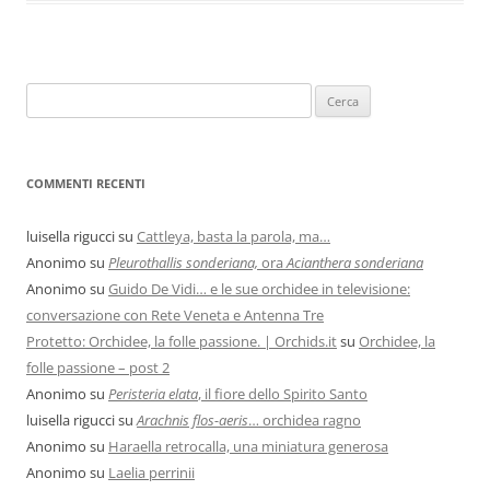
COMMENTI RECENTI
luisella rigucci
su
Cattleya, basta la parola, ma…
Anonimo
su
Pleurothallis sonderiana,
ora
Acianthera sonderiana
Anonimo
su
Guido De Vidi… e le sue orchidee in televisione:
conversazione con Rete Veneta e Antenna Tre
Protetto: Orchidee, la folle passione. | Orchids.it
su
Orchidee, la
folle passione – post 2
Anonimo
su
Peristeria elata
, il fiore dello Spirito Santo
luisella rigucci
su
Arachnis flos-aeris
… orchidea ragno
Anonimo
su
Haraella retrocalla, una miniatura generosa
Anonimo
su
Laelia perrinii