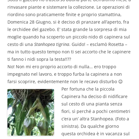
rinvasare piante e sistemare la collezione. Le operazioni di
riordino sono praticamente finite e proprio stamattina,
Domenica 28 Giugno, si è deciso di pranzare all’aperto, fra
le orchidee del gazebo. E’ stata grande la sorpresa di mia
moglie quando ha scoperto un piccolo nido di capinera sul
cesto di una
Stanhopea tigrina
. Guido! – esclamò Rosetta –
ma in tutto questo tempo non ti sei accorto che le capinere
ti fanno i nidi sopra la testa!!??
No! Non mi ero proprio accorto di nulla… ero troppo
impegnato nel lavoro, e troppo furba la capinera a non
farsi scoprire, evidentemente non le recavo disturbo 😉
Per fortuna che la piccola
Capinera ha deciso di nidificare
sul cesto di una pianta senza
fiori, sì perché a pochi centimetri
c’era un’ altra Stanhopea. (Foto a
sinistra). Da qualche giorno
questa orchidea è in vacanza sul