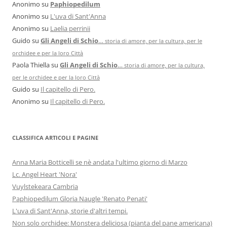
Anonimo
su
Paphiopedilum
Anonimo
su
L'uva di Sant'Anna
Anonimo
su
Laelia perrinii
Guido
su
Gli Angeli di Schio
…
storia di amore, per la cultura, per le
orchidee e per la loro Città
Paola Thiella
su
Gli Angeli di Schio
…
storia di amore, per la cultura,
per le orchidee e per la loro Città
Guido
su
Il capitello di Pero.
Anonimo
su
Il capitello di Pero.
CLASSIFICA ARTICOLI E PAGINE
Anna Maria Botticelli se nè andata l'ultimo giorno di Marzo
Lc. Angel Heart 'Nora'
Vuylstekeara Cambria
Paphiopedilum Gloria Naugle 'Renato Penati'
L'uva di Sant'Anna, storie d'altri tempi.
Non solo orchidee: Monstera deliciosa (pianta del pane americana)