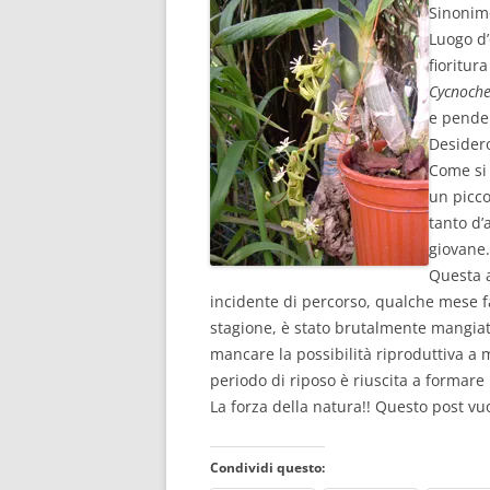
Sinonim
Luogo d’
fioritur
Cycnoch
e penden
Desidero
Come si 
un picco
tanto d’
giovane.
Questa a
incidente di percorso, qualche mese fa
stagione, è stato brutalmente mangia
mancare la possibilità riproduttiva a
periodo di riposo è riuscita a formare 
La forza della natura!! Questo post vuo
Condividi questo: