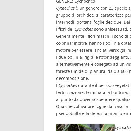
GENERE: Cycnoches
Cycnoches
è un genere con 23 specie sp
gruppo di orchidee, si caratterizza per
internodi, portanti foglie decidue. Dai n
I fiori dei
Cycnoches
sono unisessuati, 
Generalmente i fiori maschili sono di p
colonna; inoltre, hanno i pollinia dota
motore per essere lanciati verso gli ins
I due pollinia, rigidi e rotondeggianti
alternativamente è collegato ad un vis
foreste umide di pianura, da 0 a 600 me
decomposizione.
I
Cycnoches
durante il periodo vegetat
fertilizzazione; terminata la fioritura
al punto da dover sospendere qualsia
Qualche coltivatore toglie dal vaso la 
pseudobulbi e la deposita in ambiente 
Cycnoche