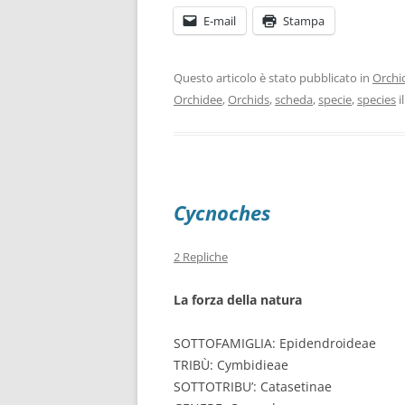
E-mail
Stampa
Questo articolo è stato pubblicato in
Orchi
Orchidee
,
Orchids
,
scheda
,
specie
,
species
i
Cycnoches
2 Repliche
La forza della natura
SOTTOFAMIGLIA: Epidendroideae
TRIBÙ: Cymbidieae
SOTTOTRIBU’: Catasetinae