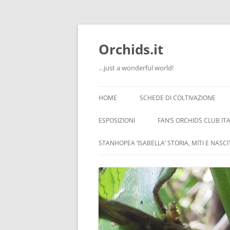
Orchids.it
…just a wonderful world!
HOME
SCHEDE DI COLTIVAZIONE
INFO
ESPOSIZIONI
FAN’S ORCHIDS CLUB ITA
LA SERRA DI GUIDO
STANHOPEA ‘ISABELLA’ STORIA, MITI E NASC