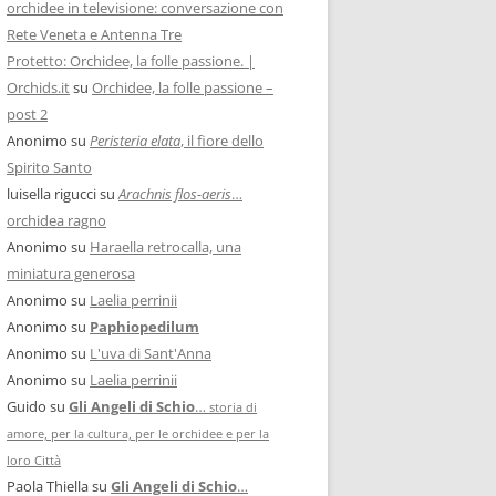
orchidee in televisione: conversazione con
Rete Veneta e Antenna Tre
Protetto: Orchidee, la folle passione. |
Orchids.it
su
Orchidee, la folle passione –
post 2
Anonimo
su
Peristeria elata
, il fiore dello
Spirito Santo
luisella rigucci
su
Arachnis flos-aeris
…
orchidea ragno
Anonimo
su
Haraella retrocalla, una
miniatura generosa
Anonimo
su
Laelia perrinii
Anonimo
su
Paphiopedilum
Anonimo
su
L'uva di Sant'Anna
Anonimo
su
Laelia perrinii
Guido
su
Gli Angeli di Schio
…
storia di
amore, per la cultura, per le orchidee e per la
loro Città
Paola Thiella
su
Gli Angeli di Schio
…