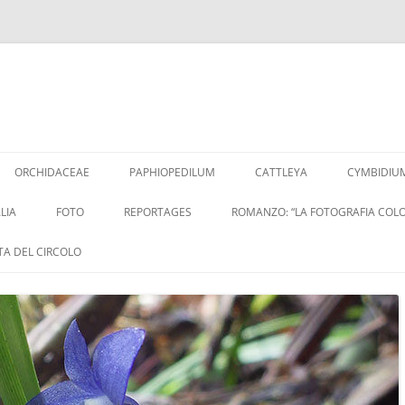
Vai
al
ORCHIDACEAE
PAPHIOPEDILUM
CATTLEYA
CYMBIDIU
contenuto
LIA
FOTO
REPORTAGES
ROMANZO: “LA FOTOGRAFIA COLO
ITA DEL CIRCOLO