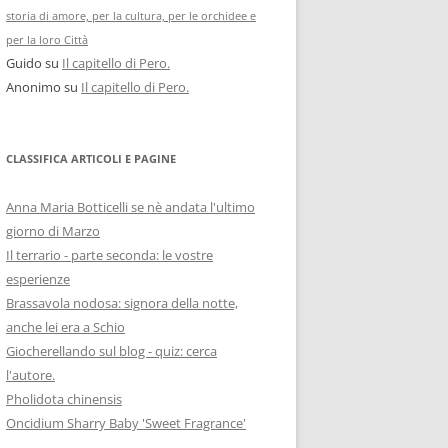
storia di amore, per la cultura, per le orchidee e
per la loro Città
Guido
su
Il capitello di Pero.
Anonimo
su
Il capitello di Pero.
CLASSIFICA ARTICOLI E PAGINE
Anna Maria Botticelli se nè andata l'ultimo
giorno di Marzo
Il terrario - parte seconda: le vostre
esperienze
Brassavola nodosa: signora della notte,
anche lei era a Schio
Giocherellando sul blog - quiz: cerca
l'autore.
Pholidota chinensis
Oncidium Sharry Baby 'Sweet Fragrance'