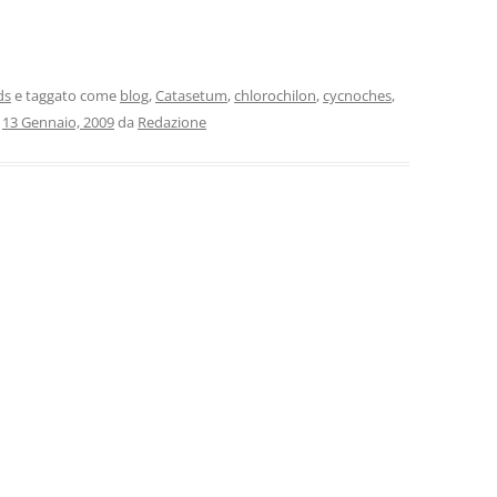
ds
e taggato come
blog
,
Catasetum
,
chlorochilon
,
cycnoches
,
l
13 Gennaio, 2009
da
Redazione