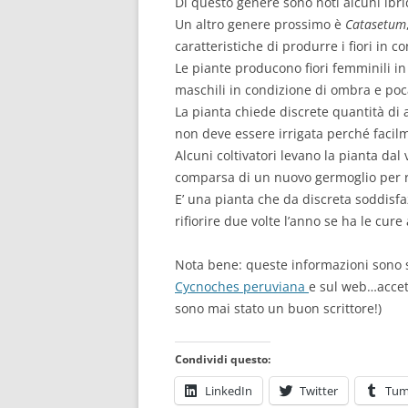
Di questo genere sono noti alcuni ibri
Un altro genere prossimo è
Catasetum
caratteristiche di produrre i fiori in co
Le piante producono fiori femminili i
maschili in condizione di ombra e poc
La pianta chiede discrete quantità di 
non deve essere irrigata perché facil
Alcuni coltivatori levano la pianta dal 
comparsa di un nuovo germoglio per r
E’ una pianta che da discreta soddisf
rifiorire due volte l’anno se ha le cure
Nota bene: queste informazioni sono s
Cycnoches peruviana
e sul web…accet
sono mai stato un buon scrittore!)
Condividi questo:
LinkedIn
Twitter
Tum