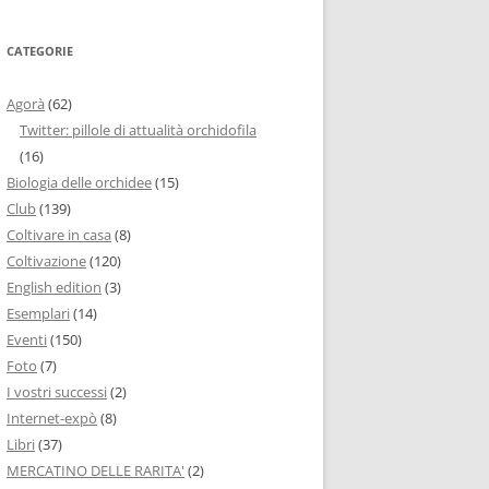
CATEGORIE
Agorà
(62)
Twitter: pillole di attualità orchidofila
(16)
Biologia delle orchidee
(15)
Club
(139)
Coltivare in casa
(8)
Coltivazione
(120)
English edition
(3)
Esemplari
(14)
Eventi
(150)
Foto
(7)
I vostri successi
(2)
Internet-expò
(8)
Libri
(37)
MERCATINO DELLE RARITA'
(2)