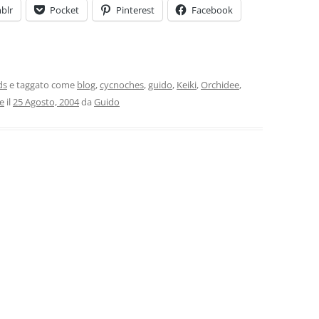
blr
Pocket
Pinterest
Facebook
ds
e taggato come
blog
,
cycnoches
,
guido
,
Keiki
,
Orchidee
,
e
il
25 Agosto, 2004
da
Guido