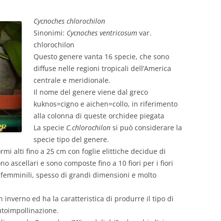
Cycnoches chlorochilon
Sinonimi:
Cycnoches ventricosum
var.
chlorochilon
Questo genere vanta 16 specie, che sono
diffuse nelle regioni tropicali dell’America
centrale e meridionale.
Il nome del genere viene dal greco
kuknos=cigno e aichen=collo, in riferimento
alla colonna di queste orchidee piegata
La specie
C.chlorochilon
si può considerare la
specie tipo del genere.
mi alti fino a 25 cm con foglie elittiche decidue di
o ascellari e sono composte fino a 10 fiori per i fiori
 femminili, spesso di grandi dimensioni e molto
inverno ed ha la caratteristica di produrre il tipo di
autoimpollinazione.