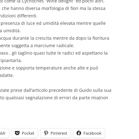
di come la Cycnoches “Wine delight” ed pochi altri.
, che hanno diversa morfologia di fiori ma la stessa
ndizioni differenti.
n presenza di luce ed umidità elevata mentre quelle
a umidità.
acqua durante la crescita mentre da dopo la fioritura
mente soggetta a marciume radicale.
vaso , gli taglino quasi tutte le radici ed aspettano la
ipiantarla.
azione e sopporta temperature anche alte e può
 adatte.
tate prese dall’articolo precedente di Guido sulla sua
to qualsiasi segnalazione di errori da parte mia(non
blr
Pocket
Pinterest
Facebook