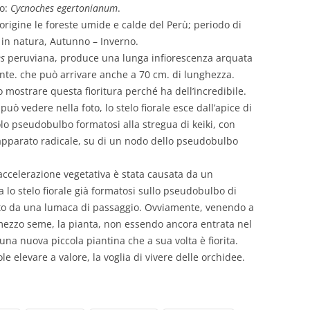
o:
Cycnoches egertonianum
.
origine le foreste umide e calde del Perù; periodo di
a in natura, Autunno – Inverno.
es
peruviana, produce una lunga infiorescenza arquata
te. che può arrivare anche a 70 cm. di lunghezza.
 mostrare questa fioritura perché ha dell’incredibile.
può vedere nella foto, lo stelo fiorale esce dall’apice di
lo pseudobulbo formatosi alla stregua di keiki, con
apparato radicale, su di un nodo dello pseudobulbo
ccelerazione vegetativa è stata causata da un
 lo stelo fiorale già formatosi sullo pseudobulbo di
to da una lumaca di passaggio. Ovviamente, venendo a
 mezzo seme, la pianta, non essendo ancora entrata nel
una nuova piccola piantina che a sua volta è fiorita.
le elevare a valore, la voglia di vivere delle orchidee.