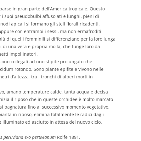
arse in gran parte dell’America tropicale. Questo
 i suoi pseudobulbi affusolati e lunghi, pieni di
odi apicali si formano gli steli fiorali ricadenti.
oppure con entrambi i sessi, ma non ermafroditi.
iù di quelli femminili si differenziano per la loro lunga
ti di una vera e propria molla, che funge loro da
etti impollinatori.
, sono collegati ad uno stipite prolungato che
cidum rotondo. Sono piante epifite e vivono nelle
tri d’altezza, tra i tronchi di alberi morti in
ivo, amano temperature calde, tanta acqua e decisa
, inizia il riposo che in queste orchidee è molto marcato
si bagnatura fino al successivo momento vegetativo.
pianta in riposo, elimina totalmente le radici dagli
illuminato ed asciutto in attesa del nuovo ciclo.
s peruviana e/o peruvianum
Rolfe 1891.