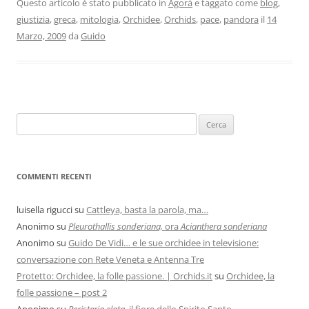
Questo articolo è stato pubblicato in
Agorà
e taggato come
blog
,
giustizia
,
greca
,
mitologia
,
Orchidee
,
Orchids
,
pace
,
pandora
il
14
Marzo, 2009
da
Guido
COMMENTI RECENTI
luisella rigucci
su
Cattleya, basta la parola, ma…
Anonimo
su
Pleurothallis sonderiana,
ora
Acianthera sonderiana
Anonimo
su
Guido De Vidi… e le sue orchidee in televisione:
conversazione con Rete Veneta e Antenna Tre
Protetto: Orchidee, la folle passione. | Orchids.it
su
Orchidee, la
folle passione – post 2
Anonimo
su
Peristeria elata
, il fiore dello Spirito Santo