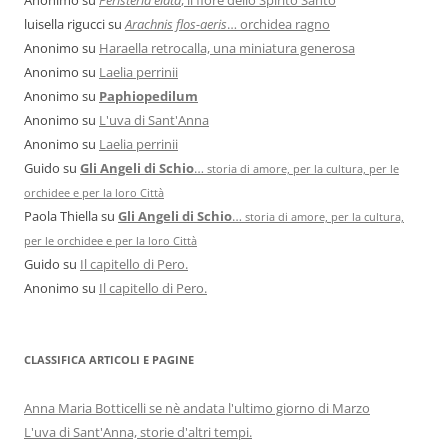
luisella rigucci
su
Arachnis flos-aeris
… orchidea ragno
Anonimo
su
Haraella retrocalla, una miniatura generosa
Anonimo
su
Laelia perrinii
Anonimo
su
Paphiopedilum
Anonimo
su
L'uva di Sant'Anna
Anonimo
su
Laelia perrinii
Guido
su
Gli Angeli di Schio
…
storia di amore, per la cultura, per le
orchidee e per la loro Città
Paola Thiella
su
Gli Angeli di Schio
…
storia di amore, per la cultura,
per le orchidee e per la loro Città
Guido
su
Il capitello di Pero.
Anonimo
su
Il capitello di Pero.
CLASSIFICA ARTICOLI E PAGINE
Anna Maria Botticelli se nè andata l'ultimo giorno di Marzo
L'uva di Sant'Anna, storie d'altri tempi.