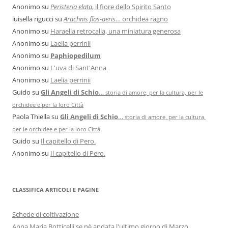
Anonimo
su
Peristeria elata
, il fiore dello Spirito Santo
luisella rigucci
su
Arachnis flos-aeris
… orchidea ragno
Anonimo
su
Haraella retrocalla, una miniatura generosa
Anonimo
su
Laelia perrinii
Anonimo
su
Paphiopedilum
Anonimo
su
L'uva di Sant'Anna
Anonimo
su
Laelia perrinii
Guido
su
Gli Angeli di Schio
…
storia di amore, per la cultura, per le
orchidee e per la loro Città
Paola Thiella
su
Gli Angeli di Schio
…
storia di amore, per la cultura,
per le orchidee e per la loro Città
Guido
su
Il capitello di Pero.
Anonimo
su
Il capitello di Pero.
CLASSIFICA ARTICOLI E PAGINE
Schede di coltivazione
Anna Maria Botticelli se nè andata l'ultimo giorno di Marzo