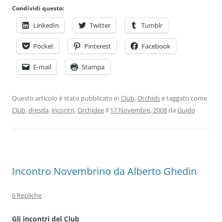
Condividi questo:
LinkedIn
Twitter
Tumblr
Pocket
Pinterest
Facebook
E-mail
Stampa
Questo articolo è stato pubblicato in
Club
,
Orchids
e taggato come
Club
,
dresda
,
incontri
,
Orchidee
il
17 Novembre, 2008
da
Guido
Incontro Novembrino da Alberto Ghedin
6 Repliche
Gli incontri del Club