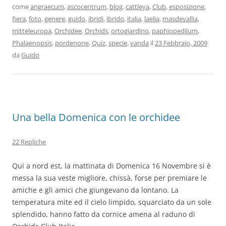
come
angraecum
,
ascocentrum
,
blog
,
cattleya
,
Club
,
esposizione
,
fiera
,
foto
,
genere
,
guido
,
ibridi
,
ibrido
,
italia
,
laelia
,
masdevallia
,
mitteleuropa
,
Orchidee
,
Orchids
,
ortogiardino
,
paphiopedilum
,
Phalaenopsis
,
pordenone
,
Quiz
,
specie
,
vanda
il
23 Febbraio, 2009
da
Guido
Una bella Domenica con le orchidee
22 Repliche
Qui a nord est, la mattinata di Domenica 16 Novembre si è
messa la sua veste migliore, chissà, forse per premiare le
amiche e gli amici che giungevano da lontano. La
temperatura mite ed il cielo limpido, squarciato da un sole
splendido, hanno fatto da cornice amena al raduno di