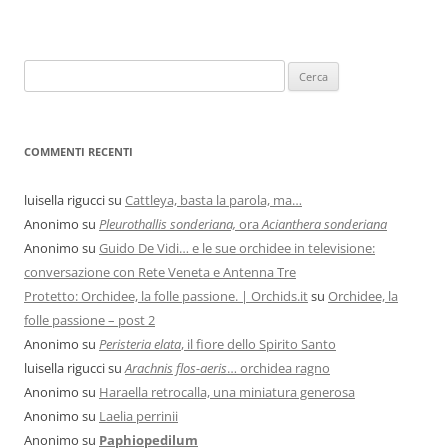
COMMENTI RECENTI
luisella rigucci
su
Cattleya, basta la parola, ma…
Anonimo
su
Pleurothallis sonderiana,
ora
Acianthera sonderiana
Anonimo
su
Guido De Vidi… e le sue orchidee in televisione:
conversazione con Rete Veneta e Antenna Tre
Protetto: Orchidee, la folle passione. | Orchids.it
su
Orchidee, la
folle passione – post 2
Anonimo
su
Peristeria elata
, il fiore dello Spirito Santo
luisella rigucci
su
Arachnis flos-aeris
… orchidea ragno
Anonimo
su
Haraella retrocalla, una miniatura generosa
Anonimo
su
Laelia perrinii
Anonimo
su
Paphiopedilum