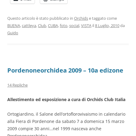
Questo articolo è stato pubblicato in
Orchids
e taggato come
BUENA
,
cattleya
,
Club
,
CUBA
,
foto
,
social
,
VISTA
il
8 Luglio, 2010
da
Guido
Pordenoneorchidea 2009 – 10a edizone
14 Repliche
Allestimento ed esposizione a cura di Orchids Club Italia
Ortogiardino, il Salone dell’ortoflorovivaismo in calendario
alla Fiera di Pordenone da sabato 7 a domenica 15 marzo
2009 compie 30 anni…nel 1999 nasceva anche
Pordenoneorchidea.