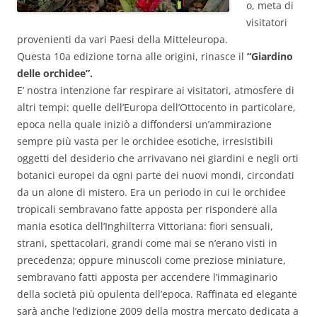
o, meta di
visitatori
provenienti da vari Paesi della Mitteleuropa.
Questa 10a edizione torna alle origini, rinasce il
“Giardino
delle orchidee”.
E’ nostra intenzione far respirare ai visitatori, atmosfere di
altri tempi: quelle dell’Europa dell’Ottocento in particolare,
epoca nella quale iniziò a diffondersi un’ammirazione
sempre più vasta per le orchidee esotiche, irresistibili
oggetti del desiderio che arrivavano nei giardini e negli orti
botanici europei da ogni parte dei nuovi mondi, circondati
da un alone di mistero. Era un periodo in cui le orchidee
tropicali sembravano fatte apposta per rispondere alla
mania esotica dell’Inghilterra Vittoriana: fiori sensuali,
strani, spettacolari, grandi come mai se n’erano visti in
precedenza; oppure minuscoli come preziose miniature,
sembravano fatti apposta per accendere l’immaginario
della società più opulenta dell’epoca. Raffinata ed elegante
sarà anche l’edizione 2009 della mostra mercato dedicata a