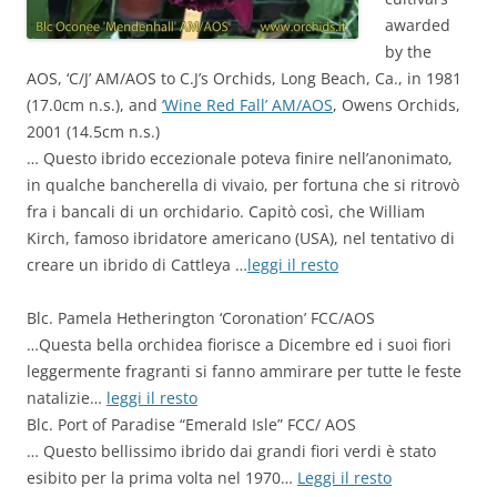
awarded
by the
AOS, ‘C/J’ AM/AOS to C.J’s Orchids, Long Beach, Ca., in 1981
(17.0cm n.s.), and
‘Wine Red Fall’ AM/AOS
, Owens Orchids,
2001 (14.5cm n.s.)
… Questo ibrido eccezionale poteva finire nell’anonimato,
in qualche bancherella di vivaio, per fortuna che si ritrovò
fra i bancali di un orchidario. Capitò così, che William
Kirch, famoso ibridatore americano (USA), nel tentativo di
creare un ibrido di Cattleya …
leggi il resto
Blc. Pamela Hetherington ‘Coronation’ FCC/AOS
…Questa bella orchidea fiorisce a Dicembre ed i suoi fiori
leggermente fragranti si fanno ammirare per tutte le feste
natalizie…
leggi il resto
Blc. Port of Paradise “Emerald Isle” FCC/ AOS
… Questo bellissimo ibrido dai grandi fiori verdi è stato
esibito per la prima volta nel 1970…
Leggi il resto