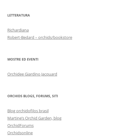
LETTERATURA
Richardiana
Robert-Bedard – orchids/bookstore
MOSTRE ED EVENTI
Orchidee Giardino Jacquard
ORCHIDS BLOGS, FORUMS, SITI
Blog orchidofilos brasil
Martine’s Orchid Garden, blog
OrchidForums
Orchidsonline