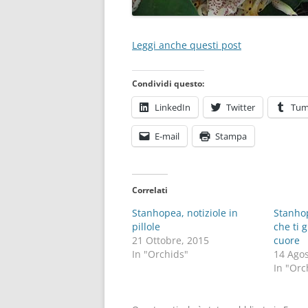
Leggi anche questi post
Condividi questo:
LinkedIn
Twitter
Tum
E-mail
Stampa
Correlati
Stanhopea, notiziole in
Stanho
pillole
che ti 
21 Ottobre, 2015
cuore
In "Orchids"
14 Agos
In "Orc