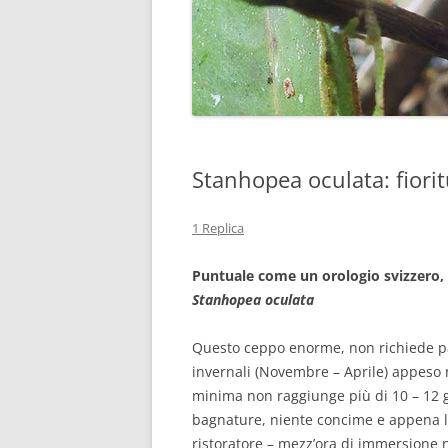
Stanhopea oculata: fiori
1 Replica
Puntuale come un orologio svizzero, e
Stanhopea oculata
Questo ceppo enorme, non richiede part
invernali (Novembre – Aprile) appeso 
minima non raggiunge più di 10 – 12 g
bagnature, niente concime e appena l
ristoratore – mezz’ora di immersione n