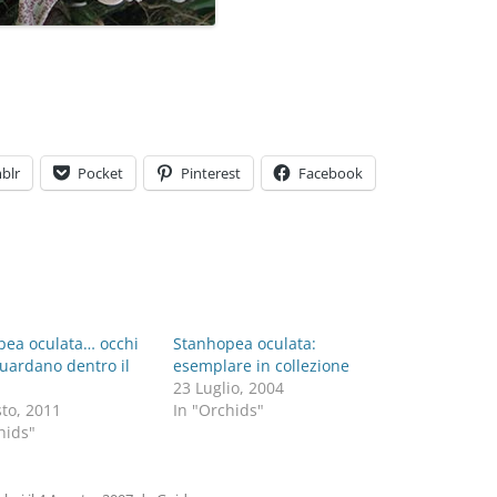
blr
Pocket
Pinterest
Facebook
pea oculata… occhi
Stanhopea oculata:
guardano dentro il
esemplare in collezione
23 Luglio, 2004
to, 2011
In "Orchids"
hids"