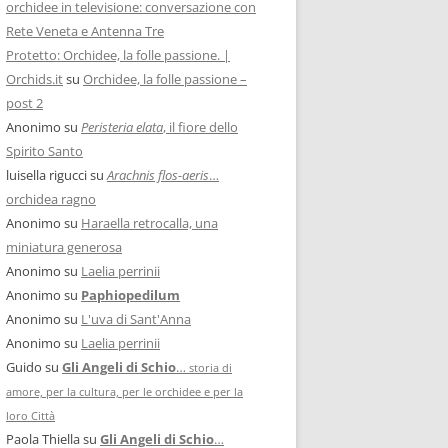
orchidee in televisione: conversazione con
Rete Veneta e Antenna Tre
Protetto: Orchidee, la folle passione. |
Orchids.it
su
Orchidee, la folle passione –
post 2
Anonimo
su
Peristeria elata
, il fiore dello
Spirito Santo
luisella rigucci
su
Arachnis flos-aeris
…
orchidea ragno
Anonimo
su
Haraella retrocalla, una
miniatura generosa
Anonimo
su
Laelia perrinii
Anonimo
su
Paphiopedilum
Anonimo
su
L'uva di Sant'Anna
Anonimo
su
Laelia perrinii
Guido
su
Gli Angeli di Schio
…
storia di
amore, per la cultura, per le orchidee e per la
loro Città
Paola Thiella
su
Gli Angeli di Schio
…