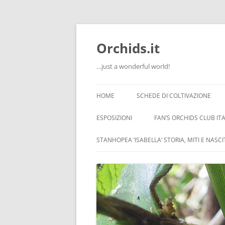
Orchids.it
…just a wonderful world!
HOME
SCHEDE DI COLTIVAZIONE
INFO
ESPOSIZIONI
FAN’S ORCHIDS CLUB ITA
LA SERRA DI GUIDO
STANHOPEA ‘ISABELLA’ STORIA, MITI E NASC