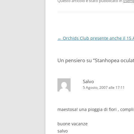
Questo articolo è stato pubblicato in
Esemp
Navigazione
←
Orchids Club presente anche il 15 
articolo
Un pensiero su “
Stanhopea oculata
Salvo
5 Agosto, 2007 alle 17:11
maestosa! una pioggia di fiori , compl
buone vacanze
salvo