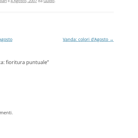
lari
il
4 Agosto, 2007
da
Guido
.
Agosto
Vanda: colori d’Agosto
→
: fioritura puntuale
”
imenti.