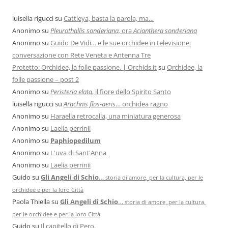
luisella rigucci
su
Cattleya, basta la parola, ma…
Anonimo
su
Pleurothallis sonderiana,
ora
Acianthera sonderiana
Anonimo
su
Guido De Vidi… e le sue orchidee in televisione:
conversazione con Rete Veneta e Antenna Tre
Protetto: Orchidee, la folle passione. | Orchids.it
su
Orchidee, la
folle passione – post 2
Anonimo
su
Peristeria elata
, il fiore dello Spirito Santo
luisella rigucci
su
Arachnis flos-aeris
… orchidea ragno
Anonimo
su
Haraella retrocalla, una miniatura generosa
Anonimo
su
Laelia perrinii
Anonimo
su
Paphiopedilum
Anonimo
su
L'uva di Sant'Anna
Anonimo
su
Laelia perrinii
Guido
su
Gli Angeli di Schio
…
storia di amore, per la cultura, per le
orchidee e per la loro Città
Paola Thiella
su
Gli Angeli di Schio
…
storia di amore, per la cultura,
per le orchidee e per la loro Città
Guido
su
Il capitello di Pero.