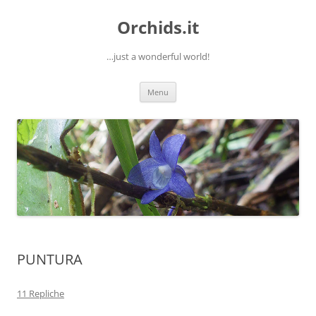
Orchids.it
…just a wonderful world!
Vai
Menu
al
contenuto
PUNTURA
11 Repliche