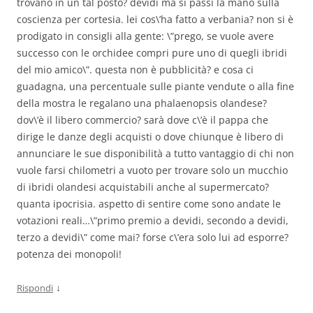
trovano in un tal posto? devidi ma si passi la mano sulla
coscienza per cortesia. lei cos\’ha fatto a verbania? non si è
prodigato in consigli alla gente: \”prego, se vuole avere
successo con le orchidee compri pure uno di quegli ibridi
del mio amico\”. questa non è pubblicità? e cosa ci
guadagna, una percentuale sulle piante vendute o alla fine
della mostra le regalano una phalaenopsis olandese?
dov\’è il libero commercio? sarà dove c\’è il pappa che
dirige le danze degli acquisti o dove chiunque è libero di
annunciare le sue disponibilità a tutto vantaggio di chi non
vuole farsi chilometri a vuoto per trovare solo un mucchio
di ibridi olandesi acquistabili anche al supermercato?
quanta ipocrisia. aspetto di sentire come sono andate le
votazioni reali…\”primo premio a devidi, secondo a devidi,
terzo a devidi\” come mai? forse c\’era solo lui ad esporre?
potenza dei monopoli!
↓
Rispondi