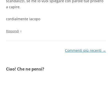
scandalizzi, se me lo vuoi spiegare con parole tue proverò
a capire.
cordialmente Iacopo
↓
Rispondi
Navigazione
Commenti più recenti →
commenti
Ciao! Che ne pensi?