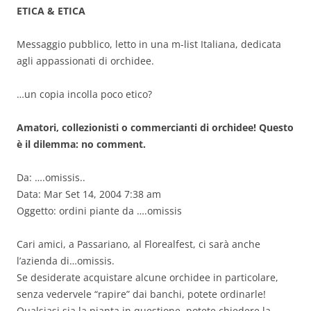
ETICA & ETICA
Messaggio pubblico, letto in una m-list Italiana, dedicata
agli appassionati di orchidee.
…un copia incolla poco etico?
Amatori, collezionisti o commercianti di orchidee! Questo
è il dilemma: no comment.
Da: ….omissis..
Data: Mar Set 14, 2004 7:38 am
Oggetto: ordini piante da ….omissis
Cari amici, a Passariano, al Florealfest, ci sarà anche
l’azienda di…omissis.
Se desiderate acquistare alcune orchidee in particolare,
senza vedervele “rapire” dai banchi, potete ordinarle!
Qualsiasi sia la pianta in questione, potete chiedere la