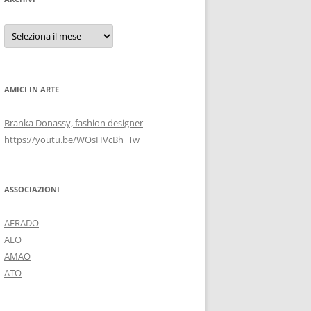
Archivi
AMICI IN ARTE
Branka Donassy, fashion designer
https://youtu.be/WOsHVcBh_Tw
ASSOCIAZIONI
AERADO
ALO
AMAO
ATO