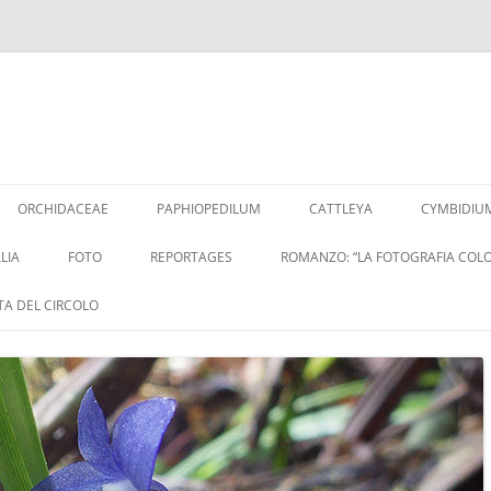
Vai
al
ORCHIDACEAE
PAPHIOPEDILUM
CATTLEYA
CYMBIDIU
contenuto
LIA
FOTO
REPORTAGES
ROMANZO: “LA FOTOGRAFIA COLO
ITA DEL CIRCOLO