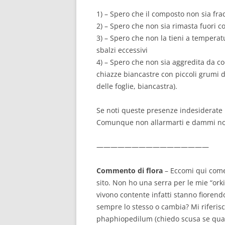
1) – Spero che il composto non sia frad
2) – Spero che non sia rimasta fuori c
3) – Spero che non la tieni a temperatu
sbalzi eccessivi
4) – Spero che non sia aggredita da co
chiazze biancastre con piccoli grumi d
delle foglie, biancastra).
Se noti queste presenze indesiderate le
Comunque non allarmarti e dammi noti
————————————————
Commento di flora
– Eccomi qui come 
sito. Non ho una serra per le mie “ork
vivono contente infatti stanno fiorendo.
sempre lo stesso o cambia? Mi riferis
phaphiopedilum (chiedo scusa se qualc