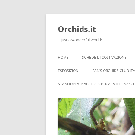
Orchids.it
…just a wonderful world!
HOME
SCHEDE DI COLTIVAZIONE
INFO
ESPOSIZIONI
FAN’S ORCHIDS CLUB ITA
LA SERRA DI GUIDO
STANHOPEA ‘ISABELLA’ STORIA, MITI E NASC