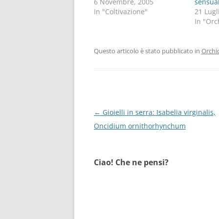
6 Novembre, 2005
sensual
In "Coltivazione"
21 Lugl
In "Orc
Questo articolo è stato pubblicato in
Orchi
Navigazione
←
Gioielli in serra: Isabelia virginalis,
articolo
Oncidium ornithorhynchum
Ciao! Che ne pensi?