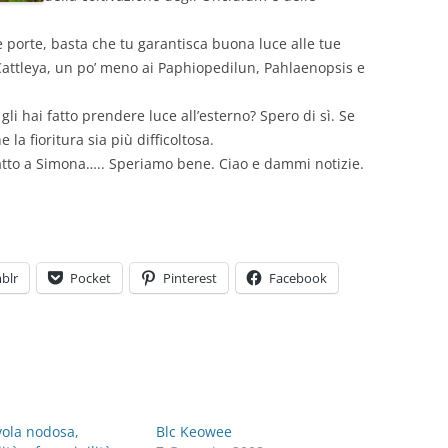
le porte, basta che tu garantisca buona luce alle tue
 Cattleya, un po’ meno ai Paphiopedilun, Pahlaenopsis e
gli hai fatto prendere luce all’esterno? Spero di sì. Se
 la fioritura sia più difficoltosa.
atto a Simona….. Speriamo bene. Ciao e dammi notizie.
blr
Pocket
Pinterest
Facebook
vola nodosa,
Blc Keowee