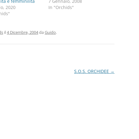
ità e femminilità
7 Gennaio, 2008
io, 2020
In "Orchids"
hids"
ds
il
4 Dicembre, 2004
da
Guido
.
S.O.S. ORCHIDEE
→