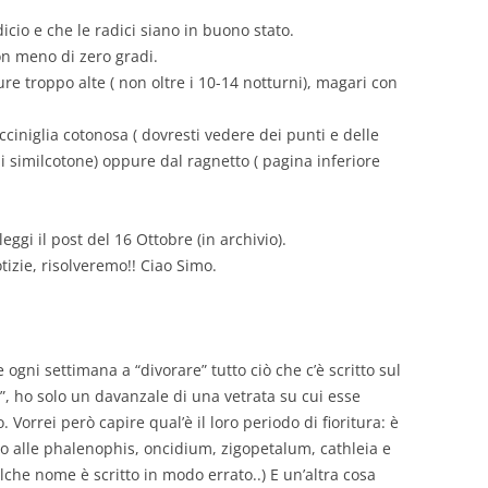
icio e che le radici siano in buono stato.
on meno di zero gradi.
re troppo alte ( non oltre i 10-14 notturni), magari con
cciniglia cotonosa ( dovresti vedere dei punti e delle
i similcotone) oppure dal ragnetto ( pagina inferiore
ggi il post del 16 Ottobre (in archivio).
zie, risolveremo!! Ciao Simo.
ogni settimana a “divorare” tutto ciò che c’è scritto sul
i”, ho solo un davanzale di una vetrata su cui esse
 Vorrei però capire qual’è il loro periodo di fioritura: è
co alle phalenophis, oncidium, zigopetalum, cathleia e
he nome è scritto in modo errato..) E un’altra cosa