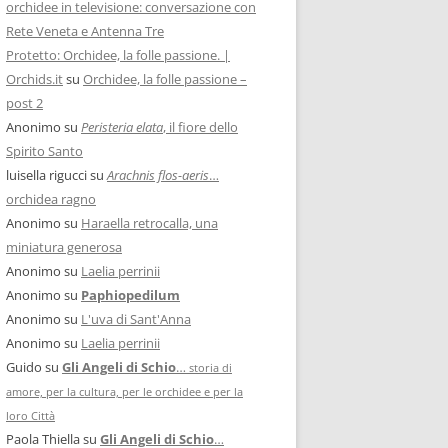
orchidee in televisione: conversazione con
Rete Veneta e Antenna Tre
Protetto: Orchidee, la folle passione. |
Orchids.it
su
Orchidee, la folle passione –
post 2
Anonimo
su
Peristeria elata
, il fiore dello
Spirito Santo
luisella rigucci
su
Arachnis flos-aeris
…
orchidea ragno
Anonimo
su
Haraella retrocalla, una
miniatura generosa
Anonimo
su
Laelia perrinii
Anonimo
su
Paphiopedilum
Anonimo
su
L'uva di Sant'Anna
Anonimo
su
Laelia perrinii
Guido
su
Gli Angeli di Schio
…
storia di
amore, per la cultura, per le orchidee e per la
loro Città
Paola Thiella
su
Gli Angeli di Schio
…