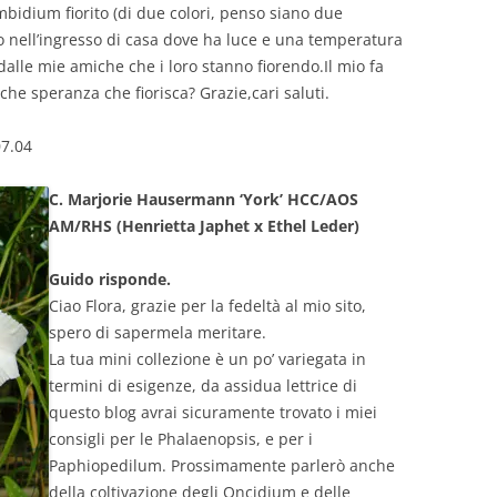
mbidium fiorito (di due colori, penso siano due
o nell’ingresso di casa dove ha luce e una temperatura
alle mie amiche che i loro stanno fiorendo.Il mio fa
lche speranza che fiorisca? Grazie,cari saluti.
07.04
C. Marjorie Hausermann ‘York’ HCC/AOS
AM/RHS (Henrietta Japhet x Ethel Leder)
Guido risponde.
Ciao Flora, grazie per la fedeltà al mio sito,
spero di sapermela meritare.
La tua mini collezione è un po’ variegata in
termini di esigenze, da assidua lettrice di
questo blog avrai sicuramente trovato i miei
consigli per le Phalaenopsis, e per i
Paphiopedilum. Prossimamente parlerò anche
della coltivazione degli Oncidium e delle