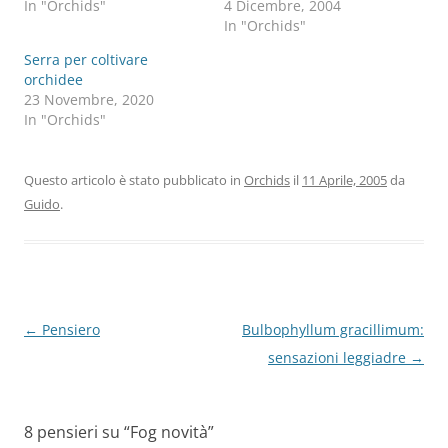
In "Orchids"
4 Dicembre, 2004
In "Orchids"
Serra per coltivare
orchidee
23 Novembre, 2020
In "Orchids"
Questo articolo è stato pubblicato in
Orchids
il
11 Aprile, 2005
da
Guido
.
Navigazione
←
Pensiero
Bulbophyllum gracillimum:
articolo
sensazioni leggiadre
→
8 pensieri su “
Fog novità
”