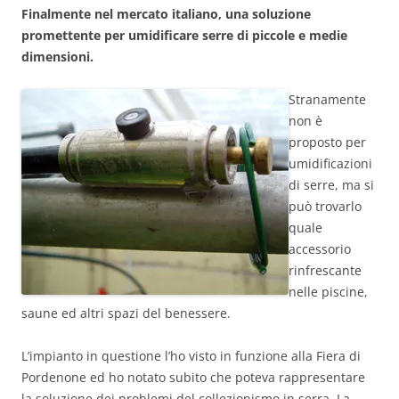
Finalmente nel mercato italiano, una soluzione
promettente per umidificare serre di piccole e medie
dimensioni.
Stranamente
non è
proposto per
umidificazioni
di serre, ma si
può trovarlo
quale
accessorio
rinfrescante
nelle piscine,
saune ed altri spazi del benessere.
L’impianto in questione l’ho visto in funzione alla Fiera di
Pordenone ed ho notato subito che poteva rappresentare
la soluzione dei problemi del collezionismo in serra. La