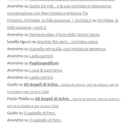
Anonimo
su
Guido De Vidi… e le sue orchidee in televisione:
conversazione con Rete Veneta e Antenna Tre
Protetto: Orchidee, la folle passione. | Orchids.it
su
Orchidee, la
folle passione – post 2
Anonimo
su
Peristeria elata
, il fiore dello Spirito Santo
luisella rigucci
su
Arachnis flos-aeris
… orchidea ragno
Anonimo
su
Haraella retrocalla, una miniatura generosa
Anonimo
su
Laelia perrinii
Anonimo
su
Paphiopedilum
Anonimo
su
L'uva di Sant'Anna
Anonimo
su
Laelia perrinii
Guido
su
Gli Angeli di Schio
…
storia di amore, per la cultura, per le
orchidee e per la loro Città
Paola Thiella
su
Gli Angeli di Schio
…
storia di amore, per la cultura,
per le orchidee e per la loro Città
Guido
su
Il capitello di Pero.
Anonimo
su
Il capitello di Pero.