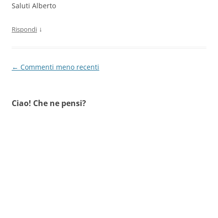
Saluti Alberto
↓
Rispondi
Navigazione
← Commenti meno recenti
commenti
Ciao! Che ne pensi?