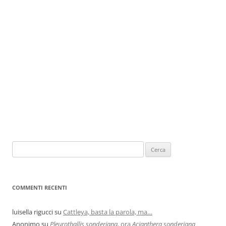
COMMENTI RECENTI
luisella rigucci
su
Cattleya, basta la parola, ma…
Anonimo
su
Pleurothallis sonderiana,
ora
Acianthera sonderiana