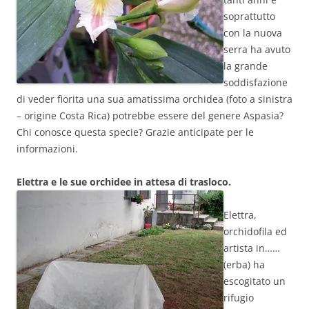
soprattutto
con la nuova
serra ha avuto
la grande
soddisfazione
di veder fiorita una sua amatissima orchidea (foto a sinistra
– origine Costa Rica) potrebbe essere del genere Aspasia?
Chi conosce questa specie? Grazie anticipate per le
informazioni.
Elettra e le sue orchidee in attesa di trasloco.
Elettra,
orchidofila ed
artista in……
(erba) ha
escogitato un
rifugio