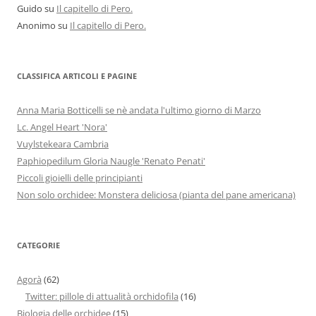
Guido
su
Il capitello di Pero.
Anonimo
su
Il capitello di Pero.
CLASSIFICA ARTICOLI E PAGINE
Anna Maria Botticelli se nè andata l'ultimo giorno di Marzo
Lc. Angel Heart 'Nora'
Vuylstekeara Cambria
Paphiopedilum Gloria Naugle 'Renato Penati'
Piccoli gioielli delle principianti
Non solo orchidee: Monstera deliciosa (pianta del pane americana)
CATEGORIE
Agorà
(62)
Twitter: pillole di attualità orchidofila
(16)
Biologia delle orchidee
(15)