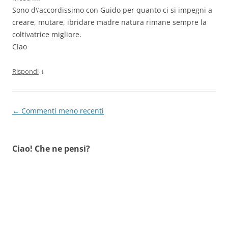
Sono d\’accordissimo con Guido per quanto ci si impegni a
creare, mutare, ibridare madre natura rimane sempre la
coltivatrice migliore.
Ciao
↓
Rispondi
Navigazione
← Commenti meno recenti
commenti
Ciao! Che ne pensi?