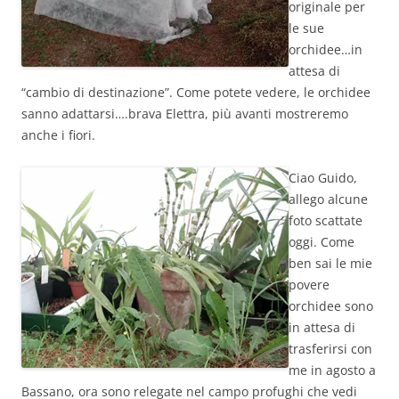
originale per
le sue
orchidee…in
attesa di
“cambio di destinazione”. Come potete vedere, le orchidee
sanno adattarsi….brava Elettra, più avanti mostreremo
anche i fiori.
Ciao Guido,
allego alcune
foto scattate
oggi. Come
ben sai le mie
povere
orchidee sono
in attesa di
trasferirsi con
me in agosto a
Bassano, ora sono relegate nel campo profughi che vedi