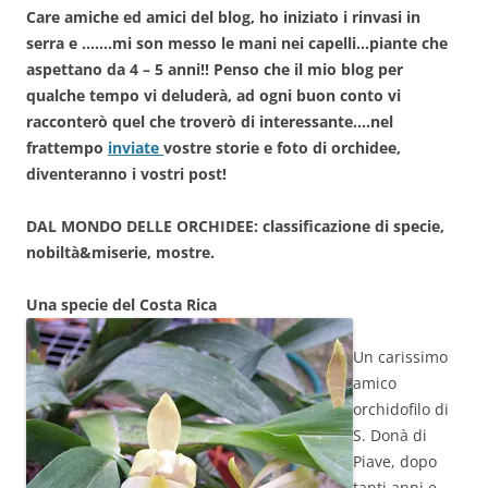
Care amiche ed amici del blog, ho iniziato i rinvasi in
serra e …….mi son messo le mani nei capelli…piante che
aspettano da 4 – 5 anni!! Penso che il mio blog per
qualche tempo vi deluderà, ad ogni buon conto vi
racconterò quel che troverò di interessante….nel
frattempo
inviate
vostre storie e foto di orchidee,
diventeranno i vostri post!
DAL MONDO DELLE ORCHIDEE: classificazione di specie,
nobiltà&miserie, mostre.
Una specie del Costa Rica
Un carissimo
amico
orchidofilo di
S. Donà di
Piave, dopo
tanti anni e