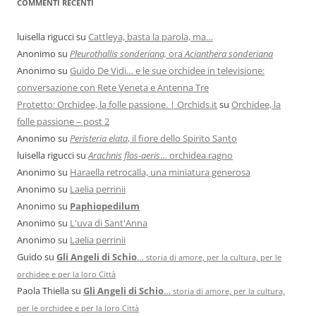
COMMENTI RECENTI
luisella rigucci
su
Cattleya, basta la parola, ma…
Anonimo
su
Pleurothallis sonderiana,
ora
Acianthera sonderiana
Anonimo
su
Guido De Vidi… e le sue orchidee in televisione:
conversazione con Rete Veneta e Antenna Tre
Protetto: Orchidee, la folle passione. | Orchids.it
su
Orchidee, la
folle passione – post 2
Anonimo
su
Peristeria elata
, il fiore dello Spirito Santo
luisella rigucci
su
Arachnis flos-aeris
… orchidea ragno
Anonimo
su
Haraella retrocalla, una miniatura generosa
Anonimo
su
Laelia perrinii
Anonimo
su
Paphiopedilum
Anonimo
su
L'uva di Sant'Anna
Anonimo
su
Laelia perrinii
Guido
su
Gli Angeli di Schio
…
storia di amore, per la cultura, per le
orchidee e per la loro Città
Paola Thiella
su
Gli Angeli di Schio
…
storia di amore, per la cultura,
per le orchidee e per la loro Città