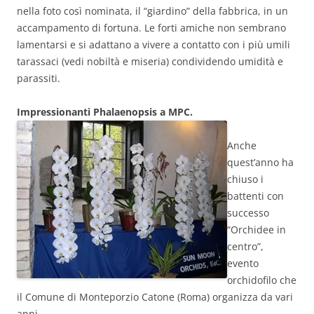
nella foto così nominata, il “giardino” della fabbrica, in un
accampamento di fortuna. Le forti amiche non sembrano
lamentarsi e si adattano a vivere a contatto con i più umili
tarassaci (vedi nobiltà e miseria) condividendo umidità e
parassiti.
Impressionanti Phalaenopsis a MPC.
Anche
quest’anno ha
chiuso i
battenti con
successo
“Orchidee in
centro”,
evento
orchidofilo che
il Comune di Monteporzio Catone (Roma) organizza da vari
anni.