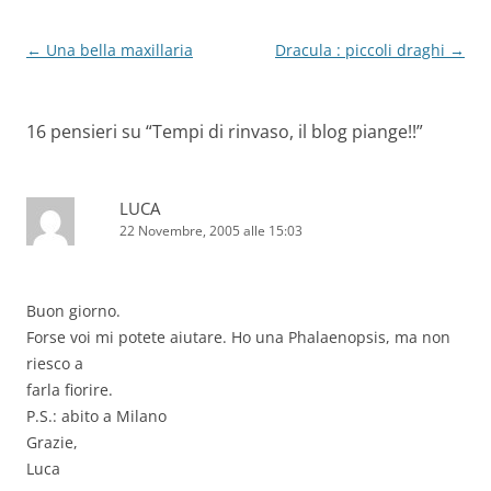
Navigazione
←
Una bella maxillaria
Dracula : piccoli draghi
→
articolo
16 pensieri su “
Tempi di rinvaso, il blog piange!!
”
LUCA
22 Novembre, 2005 alle 15:03
Buon giorno.
Forse voi mi potete aiutare. Ho una Phalaenopsis, ma non
riesco a
farla fiorire.
P.S.: abito a Milano
Grazie,
Luca