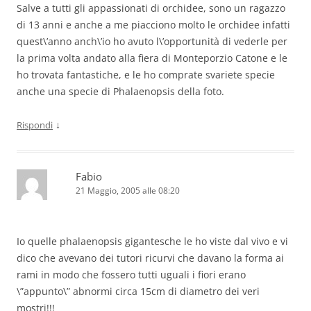
Salve a tutti gli appassionati di orchidee, sono un ragazzo
di 13 anni e anche a me piacciono molto le orchidee infatti
quest\’anno anch\’io ho avuto l\’opportunità di vederle per
la prima volta andato alla fiera di Monteporzio Catone e le
ho trovata fantastiche, e le ho comprate svariete specie
anche una specie di Phalaenopsis della foto.
↓
Rispondi
Fabio
21 Maggio, 2005 alle 08:20
Io quelle phalaenopsis gigantesche le ho viste dal vivo e vi
dico che avevano dei tutori ricurvi che davano la forma ai
rami in modo che fossero tutti uguali i fiori erano
\”appunto\” abnormi circa 15cm di diametro dei veri
mostri!!!