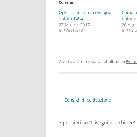
Correlati
Ophris, un’antico disegno
Come n
datato 1494
botani
27 Marzo, 2017
20 Agos
In "Orchids"
In "Ne
Questo articolo è stato pubblicato in
Event
Navigazione
←
Consigli di coltivazione
articolo
7 pensieri su “
Disegni e orchidee
”