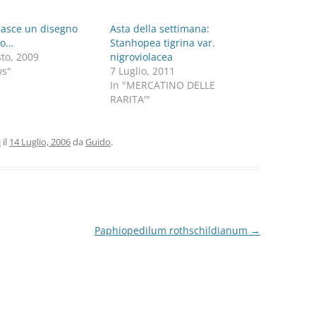
asce un disegno
Asta della settimana:
co…
Stanhopea tigrina var.
to, 2009
nigroviolacea
ws"
7 Luglio, 2011
In "MERCATINO DELLE
RARITA'"
i
il
14 Luglio, 2006
da
Guido
.
Paphiopedilum rothschildianum
→