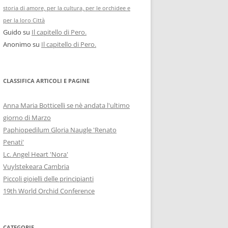
storia di amore, per la cultura, per le orchidee e
per la loro Città
Guido
su
Il capitello di Pero.
Anonimo
su
Il capitello di Pero.
CLASSIFICA ARTICOLI E PAGINE
Anna Maria Botticelli se nè andata l'ultimo
giorno di Marzo
Paphiopedilum Gloria Naugle 'Renato
Penati'
Lc. Angel Heart 'Nora'
Vuylstekeara Cambria
Piccoli gioielli delle principianti
19th World Orchid Conference
CATEGORIE