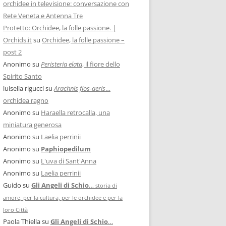
orchidee in televisione: conversazione con
Rete Veneta e Antenna Tre
Protetto: Orchidee, la folle passione. |
Orchids.it
su
Orchidee, la folle passione –
post 2
Anonimo
su
Peristeria elata
, il fiore dello
Spirito Santo
luisella rigucci
su
Arachnis flos-aeris
…
orchidea ragno
Anonimo
su
Haraella retrocalla, una
miniatura generosa
Anonimo
su
Laelia perrinii
Anonimo
su
Paphiopedilum
Anonimo
su
L'uva di Sant'Anna
Anonimo
su
Laelia perrinii
Guido
su
Gli Angeli di Schio
…
storia di
amore, per la cultura, per le orchidee e per la
loro Città
Paola Thiella
su
Gli Angeli di Schio
…