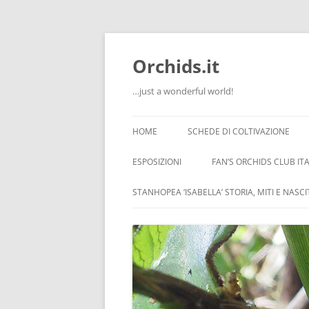
Orchids.it
…just a wonderful world!
HOME
SCHEDE DI COLTIVAZIONE
INFO
ESPOSIZIONI
FAN’S ORCHIDS CLUB ITA
LA SERRA DI GUIDO
STANHOPEA ‘ISABELLA’ STORIA, MITI E NASC