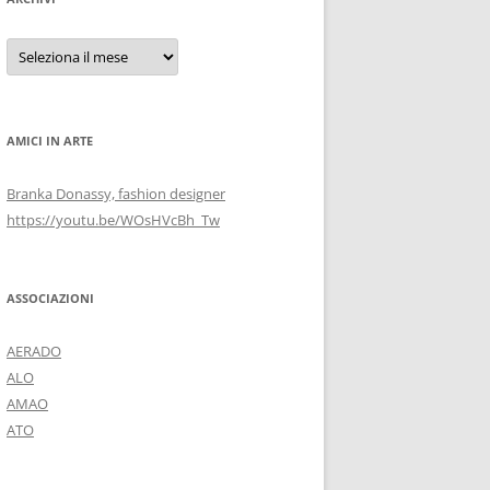
Archivi
AMICI IN ARTE
Branka Donassy, fashion designer
https://youtu.be/WOsHVcBh_Tw
ASSOCIAZIONI
AERADO
ALO
AMAO
ATO