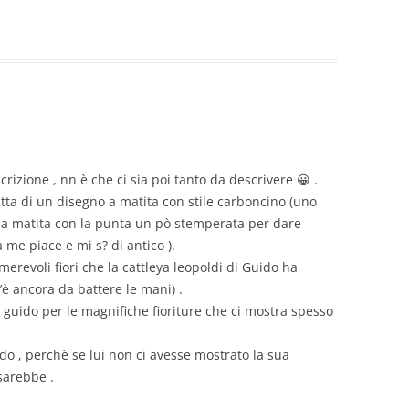
scrizione , nn è che ci sia poi tanto da descrivere 😀 .
tratta di un disegno a matita con stile carboncino (uno
e la matita con la punta un pò stemperata per dare
 me piace e mi s? di antico ).
erevoli fiori che la cattleya leopoldi di Guido ha
’è ancora da battere le mani) .
re guido per le magnifiche fioriture che ci mostra spesso
do , perchè se lui non ci avesse mostrato la sua
sarebbe .