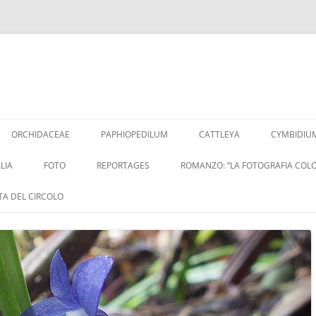
Vai
al
ORCHIDACEAE
PAPHIOPEDILUM
CATTLEYA
CYMBIDIU
contenuto
LIA
FOTO
REPORTAGES
ROMANZO: “LA FOTOGRAFIA COLO
ITA DEL CIRCOLO