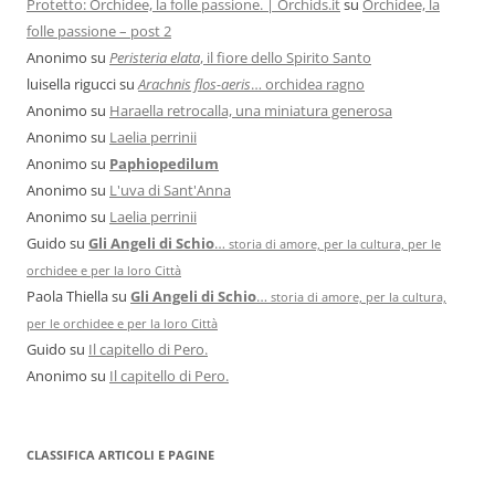
Protetto: Orchidee, la folle passione. | Orchids.it
su
Orchidee, la
folle passione – post 2
Anonimo
su
Peristeria elata
, il fiore dello Spirito Santo
luisella rigucci
su
Arachnis flos-aeris
… orchidea ragno
Anonimo
su
Haraella retrocalla, una miniatura generosa
Anonimo
su
Laelia perrinii
Anonimo
su
Paphiopedilum
Anonimo
su
L'uva di Sant'Anna
Anonimo
su
Laelia perrinii
Guido
su
Gli Angeli di Schio
…
storia di amore, per la cultura, per le
orchidee e per la loro Città
Paola Thiella
su
Gli Angeli di Schio
…
storia di amore, per la cultura,
per le orchidee e per la loro Città
Guido
su
Il capitello di Pero.
Anonimo
su
Il capitello di Pero.
CLASSIFICA ARTICOLI E PAGINE