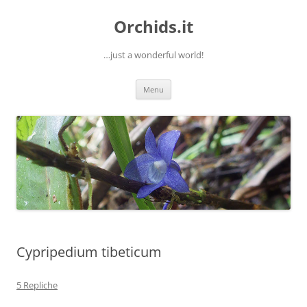
Orchids.it
…just a wonderful world!
Vai
Menu
al
contenuto
Cypripedium tibeticum
5 Repliche