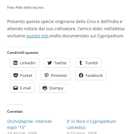
Foto Aldo dello Iacovo
Presento questa specie originaria della Cina e dell’India e
attendo notizie dal suo coltivatore, l’amico Aldo: nell’attesa
visitiamo
questo sito
molto documentato sui Cypripedium.
Condividi questo:
LinkedIn
Twitter
Tumblr
Pocket
Pinterest
Facebook
E-mail
Stampa
Correlati
OrchidAprile: internet-
E’ in fiore il Cypripedium
expò “15”
calceolus
19 Aprile, 2006
9 Giugno, 2008