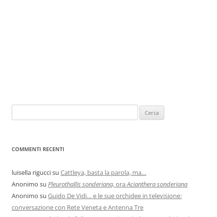
COMMENTI RECENTI
luisella rigucci
su
Cattleya, basta la parola, ma…
Anonimo
su
Pleurothallis sonderiana,
ora
Acianthera sonderiana
Anonimo
su
Guido De Vidi… e le sue orchidee in televisione:
conversazione con Rete Veneta e Antenna Tre