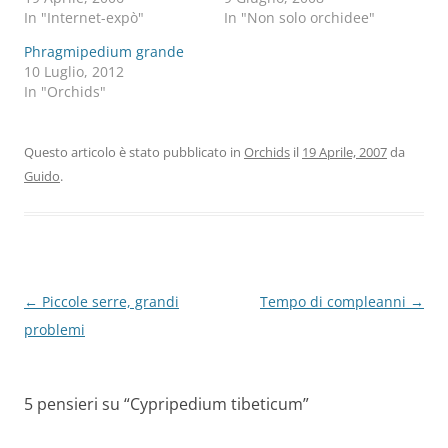
In "Internet-expò"
In "Non solo orchidee"
Phragmipedium grande
10 Luglio, 2012
In "Orchids"
Questo articolo è stato pubblicato in
Orchids
il
19 Aprile, 2007
da
Guido
.
Navigazione
←
Piccole serre, grandi
Tempo di compleanni
→
articolo
problemi
5 pensieri su “
Cypripedium tibeticum
”