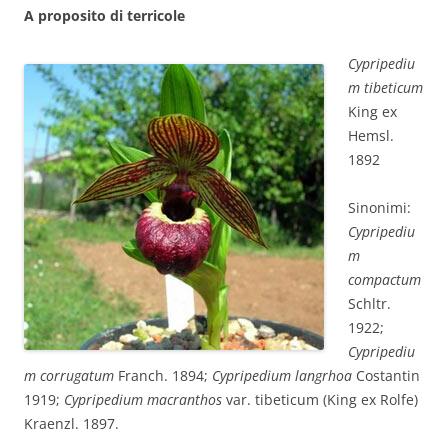
A proposito di terricole
Cypripediu
m tibeticum
King ex
Hemsl.
1892
Sinonimi:
Cypripediu
m
compactum
Schltr.
1922;
Cypripediu
m corrugatum
Franch. 1894;
Cypripedium langrhoa
Costantin
1919;
Cypripedium macranthos
var. tibeticum (King ex Rolfe)
Kraenzl. 1897.