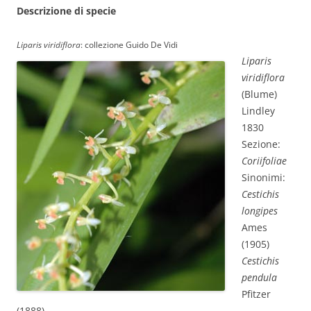
Descrizione di specie
Liparis viridiflora
: collezione Guido De Vidi
Liparis
viridiflora
(Blume)
Lindley
1830
Sezione:
Coriifoliae
Sinonimi:
Cestichis
longipes
Ames
(1905)
Cestichis
pendula
Pfitzer
(1888)