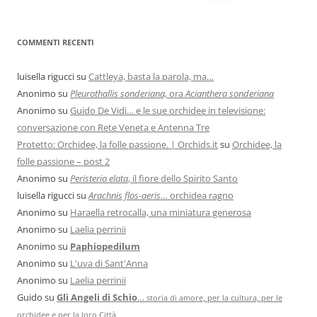
COMMENTI RECENTI
luisella rigucci
su
Cattleya, basta la parola, ma…
Anonimo
su
Pleurothallis sonderiana,
ora
Acianthera sonderiana
Anonimo
su
Guido De Vidi… e le sue orchidee in televisione:
conversazione con Rete Veneta e Antenna Tre
Protetto: Orchidee, la folle passione. | Orchids.it
su
Orchidee, la
folle passione – post 2
Anonimo
su
Peristeria elata
, il fiore dello Spirito Santo
luisella rigucci
su
Arachnis flos-aeris
… orchidea ragno
Anonimo
su
Haraella retrocalla, una miniatura generosa
Anonimo
su
Laelia perrinii
Anonimo
su
Paphiopedilum
Anonimo
su
L'uva di Sant'Anna
Anonimo
su
Laelia perrinii
Guido
su
Gli Angeli di Schio
…
storia di amore, per la cultura, per le
orchidee e per la loro Città