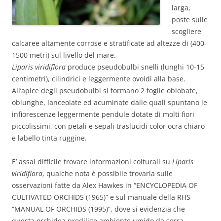
larga,
poste sulle
scogliere
calcaree altamente corrose e stratificate ad altezze di (400-
1500 metri) sul livello del mare.
Liparis viridiflora
produce pseudobulbi snelli (lunghi 10-15
centimetri), cilindrici e leggermente ovoidi alla base.
All’apice degli pseudobulbi si formano 2 foglie oblobate,
oblunghe, lanceolate ed acuminate dalle quali spuntano le
infiorescenze leggermente pendule dotate di molti fiori
piccolissimi, con petali e sepali traslucidi color ocra chiaro
e labello tinta ruggine.
E’ assai difficile trovare informazioni colturali su
Liparis
viridiflora
, qualche nota è possibile trovarla sulle
osservazioni fatte da Alex Hawkes in “ENCYCLOPEDIA OF
CULTIVATED ORCHIDS (1965)” e sul manuale della RHS
“MANUAL OF ORCHIDS (1995)”, dove si evidenzia che
questa orchidea predilige ambiente umido da serra