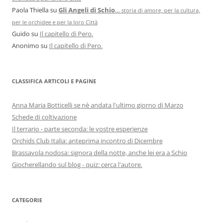
Paola Thiella
su
Gli Angeli di Schio
…
storia di amore, per la cultura,
per le orchidee e per la loro Città
Guido
su
Il capitello di Pero.
Anonimo
su
Il capitello di Pero.
CLASSIFICA ARTICOLI E PAGINE
Anna Maria Botticelli se nè andata l'ultimo giorno di Marzo
Schede di coltivazione
Il terrario - parte seconda: le vostre esperienze
Orchids Club Italia: anteprima incontro di Dicembre
Brassavola nodosa: signora della notte, anche lei era a Schio
Giocherellando sul blog - quiz: cerca l'autore.
CATEGORIE