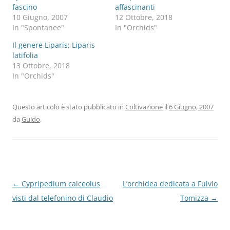
fascino
affascinanti
10 Giugno, 2007
12 Ottobre, 2018
In "Spontanee"
In "Orchids"
Il genere Liparis: Liparis
latifolia
13 Ottobre, 2018
In "Orchids"
Questo articolo è stato pubblicato in
Coltivazione
il
6 Giugno, 2007
da
Guido
.
Navigazione
←
Cypripedium calceolus
L’orchidea dedicata a Fulvio
articolo
visti dal telefonino di Claudio
Tomizza
→