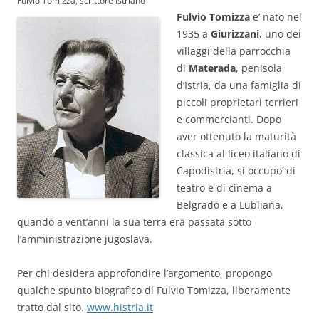
Fulvio Tomizza, scrittore Istriano
Fulvio Tomizza
e’ nato nel
1935 a
Giurizzani
, uno dei
villaggi della parrocchia
di
Materada
, penisola
d’Istria, da una famiglia di
piccoli proprietari terrieri
e commercianti. Dopo
aver ottenuto la maturità
classica al liceo italiano di
Capodistria, si occupo’ di
teatro e di cinema a
Belgrado e a Lubliana,
quando a vent’anni la sua terra era passata sotto
l’amministrazione jugoslava.
Per chi desidera approfondire l’argomento, propongo
qualche spunto biografico di Fulvio Tomizza, liberamente
tratto dal sito.
www.histria.it