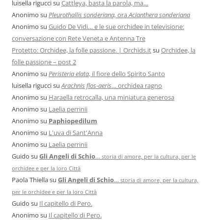
luisella rigucci
su
Cattleya, basta la parola, ma…
Anonimo
su
Pleurothallis sonderiana,
ora
Acianthera sonderiana
Anonimo
su
Guido De Vidi… e le sue orchidee in televisione:
conversazione con Rete Veneta e Antenna Tre
Protetto: Orchidee, la folle passione. | Orchids.it
su
Orchidee, la
folle passione – post 2
Anonimo
su
Peristeria elata
, il fiore dello Spirito Santo
luisella rigucci
su
Arachnis flos-aeris
… orchidea ragno
Anonimo
su
Haraella retrocalla, una miniatura generosa
Anonimo
su
Laelia perrinii
Anonimo
su
Paphiopedilum
Anonimo
su
L'uva di Sant'Anna
Anonimo
su
Laelia perrinii
Guido
su
Gli Angeli di Schio
…
storia di amore, per la cultura, per le
orchidee e per la loro Città
Paola Thiella
su
Gli Angeli di Schio
…
storia di amore, per la cultura,
per le orchidee e per la loro Città
Guido
su
Il capitello di Pero.
Anonimo
su
Il capitello di Pero.