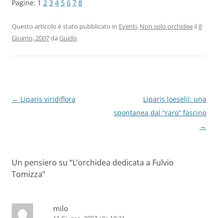
Pagine:
1
2
3
4
5
6
7
8
Questo articolo è stato pubblicato in
Eventi
,
Non solo orchidee
il
8
Giugno, 2007
da
Guido
.
Navigazione
←
Liparis viridiflora
Liparis loeselii: una
articolo
spontanea dal “raro” fascino
→
Un pensiero su “
L’orchidea dedicata a Fulvio
Tomizza
”
milo