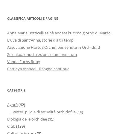
CLASSIFICA ARTICOLI E PAGINE
Anna Maria Botticelli se nè andata l'ultimo giorno di Marzo
L'uva di Sant'Anna, storie d'altri tempi.
Associazione Hortus Orchis: benvenuta in Orchids.it!
Zelenkoa onusta ex oncidium onustum
Vanda Fuchs Ruby
Cattleya trianaei...il sogno continua
CATEGORIE
Agorà
(62)
Twitter: pillole di attualità orchidofila
(16)
Biologia delle orchidee
(15)
Club
(139)
Coltivare in casa
(8)