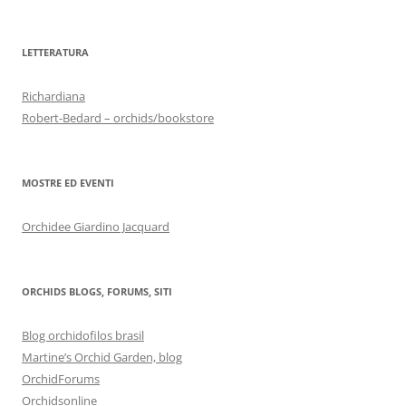
LETTERATURA
Richardiana
Robert-Bedard – orchids/bookstore
MOSTRE ED EVENTI
Orchidee Giardino Jacquard
ORCHIDS BLOGS, FORUMS, SITI
Blog orchidofilos brasil
Martine’s Orchid Garden, blog
OrchidForums
Orchidsonline