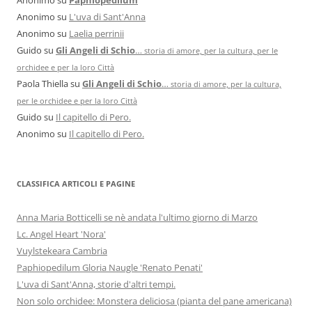
Anonimo
su
L'uva di Sant'Anna
Anonimo
su
Laelia perrinii
Guido
su
Gli Angeli di Schio
…
storia di amore, per la cultura, per le
orchidee e per la loro Città
Paola Thiella
su
Gli Angeli di Schio
…
storia di amore, per la cultura,
per le orchidee e per la loro Città
Guido
su
Il capitello di Pero.
Anonimo
su
Il capitello di Pero.
CLASSIFICA ARTICOLI E PAGINE
Anna Maria Botticelli se nè andata l'ultimo giorno di Marzo
Lc. Angel Heart 'Nora'
Vuylstekeara Cambria
Paphiopedilum Gloria Naugle 'Renato Penati'
L'uva di Sant'Anna, storie d'altri tempi.
Non solo orchidee: Monstera deliciosa (pianta del pane americana)