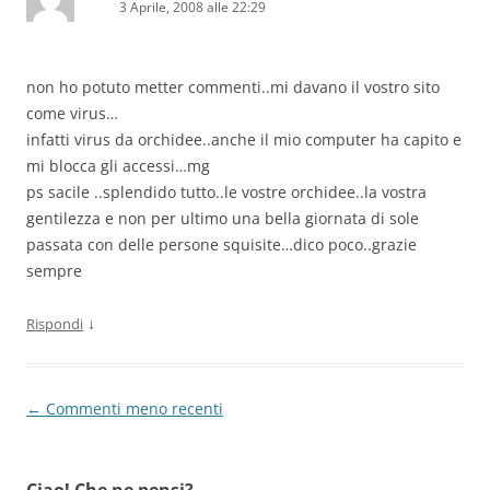
3 Aprile, 2008 alle 22:29
non ho potuto metter commenti..mi davano il vostro sito
come virus…
infatti virus da orchidee..anche il mio computer ha capito e
mi blocca gli accessi…mg
ps sacile ..splendido tutto..le vostre orchidee..la vostra
gentilezza e non per ultimo una bella giornata di sole
passata con delle persone squisite…dico poco..grazie
sempre
↓
Rispondi
Navigazione
← Commenti meno recenti
commenti
Ciao! Che ne pensi?