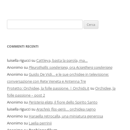
COMMENTI RECENTI
luisella rigucci
su
Cattleya, basta la parola, ma…
Anonimo
su
Pleurothallis sonderiana,
ora
Acianthera sonderiana
Anonimo
su
Guido De Vidi… e le sue orchidee in televisione:
conversazione con Rete Veneta e Antenna Tre
Protetto: Orchidee, la folle passione. | Orchids.it
su
Orchidee, la
folle passione – post 2
Anonimo
su
Peristeria elata
, il fiore dello Spirito Santo
luisella rigucci
su
Arachnis flos-aeris
… orchidea ragno
Anonimo
su
Haraella retrocalla, una miniatura generosa
Anonimo
su
Laelia perrinii
Anonimo
su
Paphiopedilum