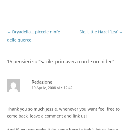
Navigazione
←
Dryadella… piccole ninfe
Slc. Little Hazel ‘Lea’
→
articolo
delle querce.
15 pensieri su “
Sacile: primavera con le orchidee
”
Redazione
19 Aprile, 2008 alle 12:42
Thank you so much Jessie, whenever you want feel free to
come back, leave a comment and link us!
And if you can make it (to come here in Italy), let us know.