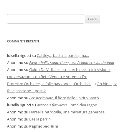
COMMENTI RECENTI
luisella rigucci
su
Cattleya, basta la parola, ma…
Anonimo
su
Pleurothallis sonderiana,
ora
Acianthera sonderiana
Anonimo
su
Guido De Vidi… e le sue orchidee in televisione:
conversazione con Rete Veneta e Antenna Tre
Protetto: Orchidee, la folle passione. | Orchids.it
su
Orchidee, la
folle passione – post 2
Anonimo
su
Peristeria elata
, il fiore dello Spirito Santo
luisella rigucci
su
Arachnis flos-aeris
… orchidea ragno
Anonimo
su
Haraella retrocalla, una miniatura generosa
Anonimo
su
Laelia perrinii
Anonimo
su
Paphiopedilum