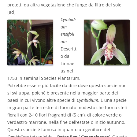
protetti da altra vegetazione che funge da filtro del sole.
[ad]
Cymbidi
um
ensifoli
um
Descritt
o da
Linnae
us nel
1753 in seminal Species Plantarum.
Potrebbe essere più facile da dire dove questa specie non
si sviluppa, poiché è presente nella maggior parte dei
paesi in cui vivono altre specie di
Cymbidium
. È una specie
in gran parte terrestre di formato modesto che forma steli
fiorali con 2-10 fiori fragranti di (5 cm), di colore verde o
verdastro-marrone, nella fine dell’estate o inizio autunno.
Questa specie è famosa in quanto un genitore del
Cymbidium
tetraploide –
Peter Pan ‘ Greensleeves’.
Questa