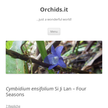
Orchids.it
…just a wonderful world!
Vai
Menu
al
contenuto
Cymbidium ensifolium
Si Ji Lan – Four
Seasons
7 Repliche