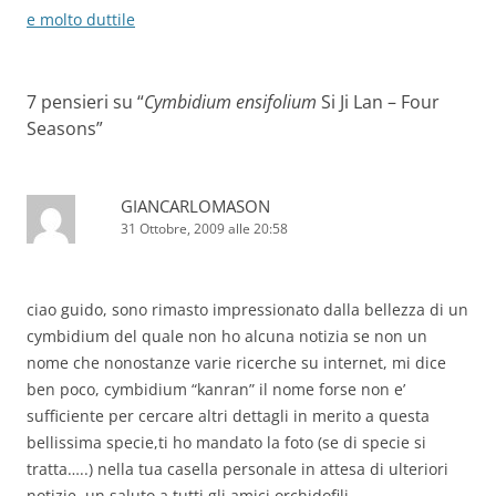
articolo
e molto duttile
7 pensieri su “
Cymbidium ensifolium
Si Ji Lan – Four
Seasons
”
GIANCARLOMASON
31 Ottobre, 2009 alle 20:58
ciao guido, sono rimasto impressionato dalla bellezza di un
cymbidium del quale non ho alcuna notizia se non un
nome che nonostanze varie ricerche su internet, mi dice
ben poco, cymbidium “kanran” il nome forse non e’
sufficiente per cercare altri dettagli in merito a questa
bellissima specie,ti ho mandato la foto (se di specie si
tratta…..) nella tua casella personale in attesa di ulteriori
notizie, un saluto a tutti gli amici orchidofili.