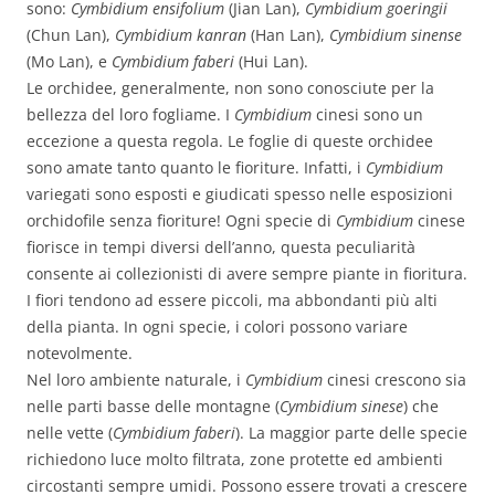
sono:
Cymbidium ensifolium
(Jian Lan),
Cymbidium goeringii
(Chun Lan),
Cymbidium kanran
(Han Lan),
Cymbidium sinense
(Mo Lan), e
Cymbidium faberi
(Hui Lan).
Le orchidee, generalmente, non sono conosciute per la
bellezza del loro fogliame. I
Cymbidium
cinesi sono un
eccezione a questa regola. Le foglie di queste orchidee
sono amate tanto quanto le fioriture. Infatti, i
Cymbidium
variegati sono esposti e giudicati spesso nelle esposizioni
orchidofile senza fioriture! Ogni specie di
Cymbidium
cinese
fiorisce in tempi diversi dell’anno, questa peculiarità
consente ai collezionisti di avere sempre piante in fioritura.
I fiori tendono ad essere piccoli, ma abbondanti più alti
della pianta. In ogni specie, i colori possono variare
notevolmente.
Nel loro ambiente naturale, i
Cymbidium
cinesi crescono sia
nelle parti basse delle montagne (
Cymbidium sinese
) che
nelle vette (
Cymbidium faberi
). La maggior parte delle specie
richiedono luce molto filtrata, zone protette ed ambienti
circostanti sempre umidi. Possono essere trovati a crescere