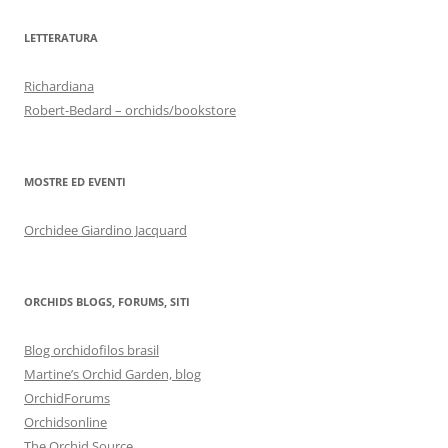
LETTERATURA
Richardiana
Robert-Bedard – orchids/bookstore
MOSTRE ED EVENTI
Orchidee Giardino Jacquard
ORCHIDS BLOGS, FORUMS, SITI
Blog orchidofilos brasil
Martine’s Orchid Garden, blog
OrchidForums
Orchidsonline
The Orchid Source