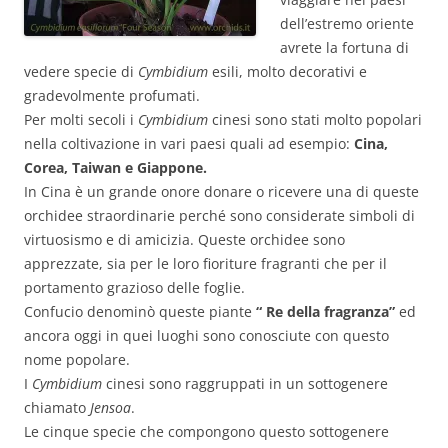
dell’estremo oriente
avrete la fortuna di
vedere specie di
Cymbidium
esili, molto decorativi e
gradevolmente profumati.
Per molti secoli i
Cymbidium
cinesi sono stati molto popolari
nella coltivazione in vari paesi quali ad esempio:
Cina,
Corea, Taiwan e Giappone.
In Cina è un grande onore donare o ricevere una di queste
orchidee straordinarie perché sono considerate simboli di
virtuosismo e di amicizia. Queste orchidee sono
apprezzate, sia per le loro fioriture fragranti che per il
portamento grazioso delle foglie.
Confucio denominò queste piante
“ Re della fragranza”
ed
ancora oggi in quei luoghi sono conosciute con questo
nome popolare.
I
Cymbidium
cinesi sono raggruppati in un sottogenere
chiamato
Jensoa
.
Le cinque specie che compongono questo sottogenere