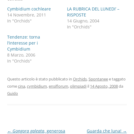
Cymbidium cochleare
LA RUBRICA DEL LUNEDI’ –
14 Novembre, 2011
RISPOSTE
In "Orchids"
14 Giugno, 2004
In "Orchids"
Tendenze: torna
l’interesse per i
Cymbidium
8 Marzo, 2006
In "Orchids"
Questo articolo è stato pubblicato in
Orchids
,
Spontanee
e taggato
come
cina
,
cymbidium
,
ensiflorum
,
olimpiadi
il
14 Agosto, 2008
da
Guido
Navigazione
←
Gongora galeata
, generosa
Guarda che luna!
→