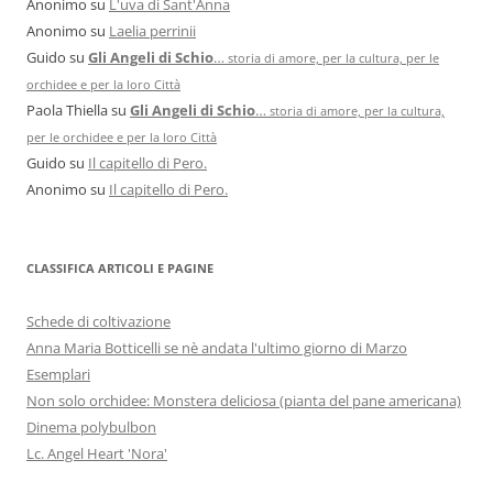
Anonimo
su
L'uva di Sant'Anna
Anonimo
su
Laelia perrinii
Guido
su
Gli Angeli di Schio
…
storia di amore, per la cultura, per le
orchidee e per la loro Città
Paola Thiella
su
Gli Angeli di Schio
…
storia di amore, per la cultura,
per le orchidee e per la loro Città
Guido
su
Il capitello di Pero.
Anonimo
su
Il capitello di Pero.
CLASSIFICA ARTICOLI E PAGINE
Schede di coltivazione
Anna Maria Botticelli se nè andata l'ultimo giorno di Marzo
Esemplari
Non solo orchidee: Monstera deliciosa (pianta del pane americana)
Dinema polybulbon
Lc. Angel Heart 'Nora'