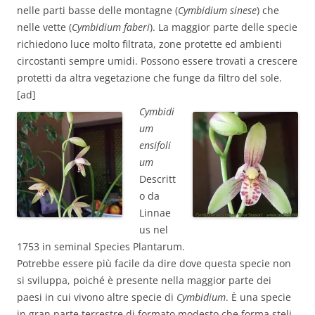
nelle parti basse delle montagne (
Cymbidium sinese
) che
nelle vette (
Cymbidium faberi
). La maggior parte delle specie
richiedono luce molto filtrata, zone protette ed ambienti
circostanti sempre umidi. Possono essere trovati a crescere
protetti da altra vegetazione che funge da filtro del sole.
[ad]
Cymbidi
um
ensifoli
um
Descritt
o da
Linnae
us nel
1753 in seminal Species Plantarum.
Potrebbe essere più facile da dire dove questa specie non
si sviluppa, poiché è presente nella maggior parte dei
paesi in cui vivono altre specie di
Cymbidium
. È una specie
in gran parte terrestre di formato modesto che forma steli