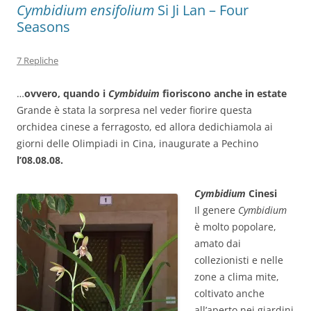
Cymbidium ensifolium
Si Ji Lan – Four
Seasons
7 Repliche
…
ovvero, quando i
Cymbiduim
fioriscono anche in estate
Grande è stata la sorpresa nel veder fiorire questa
orchidea cinese a ferragosto, ed allora dedichiamola ai
giorni delle Olimpiadi in Cina, inaugurate a Pechino
l’08.08.08.
Cymbidium
Cinesi
Il genere
Cymbidium
è molto popolare,
amato dai
collezionisti e nelle
zone a clima mite,
coltivato anche
all’aperto nei giardini