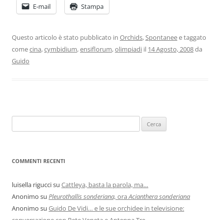
E-mail
Stampa
Questo articolo è stato pubblicato in
Orchids
,
Spontanee
e taggato
come
cina
,
cymbidium
,
ensiflorum
,
olimpiadi
il
14 Agosto, 2008
da
Guido
COMMENTI RECENTI
luisella rigucci
su
Cattleya, basta la parola, ma…
Anonimo
su
Pleurothallis sonderiana,
ora
Acianthera sonderiana
Anonimo
su
Guido De Vidi… e le sue orchidee in televisione:
conversazione con Rete Veneta e Antenna Tre