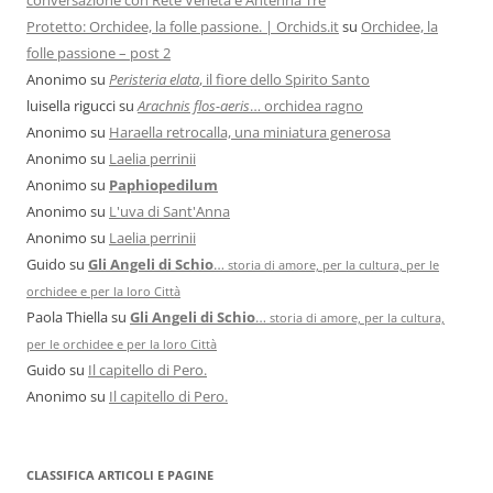
Protetto: Orchidee, la folle passione. | Orchids.it
su
Orchidee, la
folle passione – post 2
Anonimo
su
Peristeria elata
, il fiore dello Spirito Santo
luisella rigucci
su
Arachnis flos-aeris
… orchidea ragno
Anonimo
su
Haraella retrocalla, una miniatura generosa
Anonimo
su
Laelia perrinii
Anonimo
su
Paphiopedilum
Anonimo
su
L'uva di Sant'Anna
Anonimo
su
Laelia perrinii
Guido
su
Gli Angeli di Schio
…
storia di amore, per la cultura, per le
orchidee e per la loro Città
Paola Thiella
su
Gli Angeli di Schio
…
storia di amore, per la cultura,
per le orchidee e per la loro Città
Guido
su
Il capitello di Pero.
Anonimo
su
Il capitello di Pero.
CLASSIFICA ARTICOLI E PAGINE