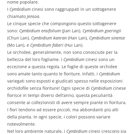
nome popolare.
I
Cymbidium
cinesi sono raggruppati in un sottogenere
chiamato
Jensoa
.
Le cinque specie che compongono questo sottogenere
sono:
Cymbidium ensifolium
(Jian Lan),
Cymbidium goeringii
(Chun Lan),
Cymbidium kanran
(Han Lan),
Cymbidium sinense
(Mo Lan), e
Cymbidium faberi
(Hui Lan).
Le orchidee, generalmente, non sono conosciute per la
bellezza del loro fogliame. I
Cymbidium
cinesi sono un
eccezione a questa regola. Le foglie di queste orchidee
sono amate tanto quanto le fioriture. Infatti, i
Cymbidium
variegati sono esposti e giudicati spesso nelle esposizioni
orchidofile senza fioriture! Ogni specie di
Cymbidium
cinese
fiorisce in tempi diversi dell’anno, questa peculiarità
consente ai collezionisti di avere sempre piante in fioritura.
I fiori tendono ad essere piccoli, ma abbondanti più alti
della pianta. In ogni specie, i colori possono variare
notevolmente.
Nel loro ambiente naturale, i
Cymbidium
cinesi crescono sia