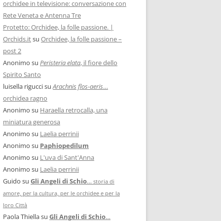
orchidee in televisione: conversazione con
Rete Veneta e Antenna Tre
Protetto: Orchidee, la folle passione. |
Orchids.it
su
Orchidee, la folle passione –
post 2
Anonimo
su
Peristeria elata
, il fiore dello
Spirito Santo
luisella rigucci
su
Arachnis flos-aeris
…
orchidea ragno
Anonimo
su
Haraella retrocalla, una
miniatura generosa
Anonimo
su
Laelia perrinii
Anonimo
su
Paphiopedilum
Anonimo
su
L'uva di Sant'Anna
Anonimo
su
Laelia perrinii
Guido
su
Gli Angeli di Schio
…
storia di
amore, per la cultura, per le orchidee e per la
loro Città
Paola Thiella
su
Gli Angeli di Schio
…