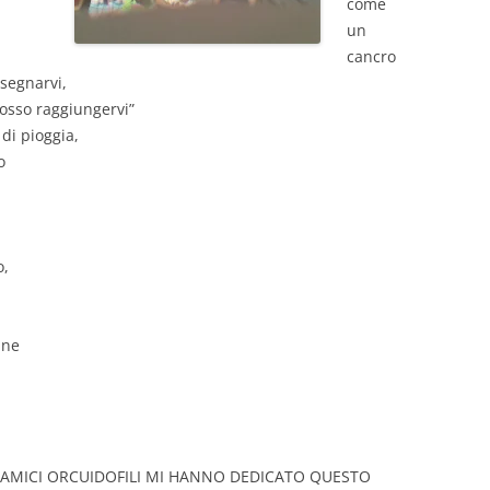
come
un
cancro
nsegnarvi,
posso raggiungervi”
di pioggia,
o
o,
ane
 AMICI ORCUIDOFILI MI HANNO DEDICATO QUESTO