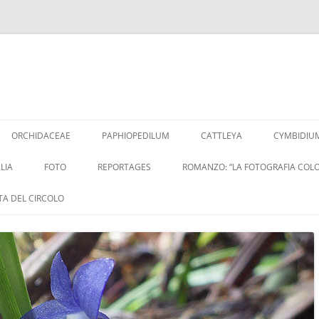
Vai
al
ORCHIDACEAE
PAPHIOPEDILUM
CATTLEYA
CYMBIDIU
contenuto
LIA
FOTO
REPORTAGES
ROMANZO: “LA FOTOGRAFIA COLO
ITA DEL CIRCOLO