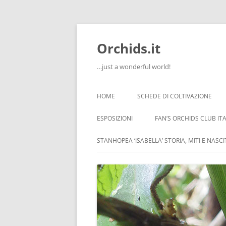
Orchids.it
…just a wonderful world!
HOME
SCHEDE DI COLTIVAZIONE
INFO
ESPOSIZIONI
FAN’S ORCHIDS CLUB ITA
LA SERRA DI GUIDO
STANHOPEA ‘ISABELLA’ STORIA, MITI E NASC