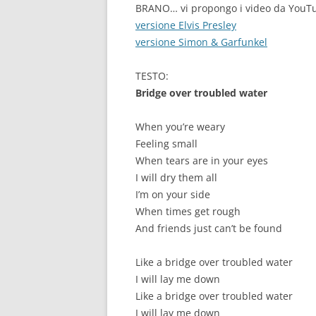
BRANO… vi propongo i video da YouTub
versione Elvis Presley
versione Simon & Garfunkel
TESTO:
Bridge over troubled water
When you’re weary
Feeling small
When tears are in your eyes
I will dry them all
I’m on your side
When times get rough
And friends just can’t be found
Like a bridge over troubled water
I will lay me down
Like a bridge over troubled water
I will lay me down