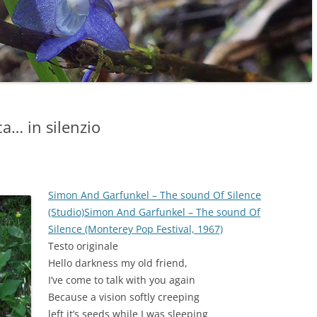
a… in silenzio
Simon And Garfunkel – The sound Of Silence
(Studio)
Simon And Garfunkel – The sound Of
Silence (Monterey Pop Festival, 1967)
Testo originale
Hello darkness my old friend,
I’ve come to talk with you again
Because a vision softly creeping
left it’s seeds while I was sleeping