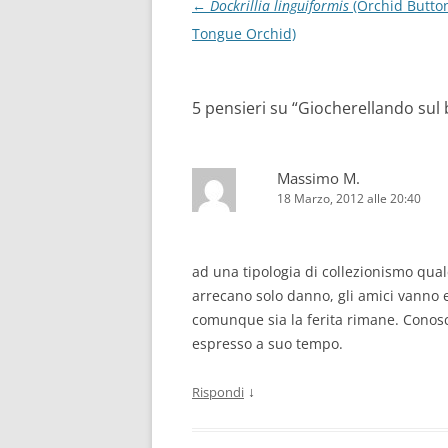
Navigazione
←
Dockrillia linguiformis
(Orchid Butto
articolo
Tongue Orchid)
5 pensieri su “
Giocherellando sul b
Massimo M.
18 Marzo, 2012 alle 20:40
ad una tipologia di collezionismo qual
arrecano solo danno, gli amici vanno
comunque sia la ferita rimane. Conos
espresso a suo tempo.
↓
Rispondi