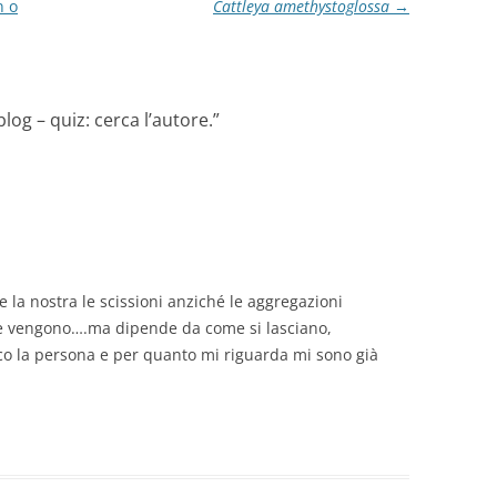
n o
Cattleya amethystoglossa
→
log – quiz: cerca l’autore.
”
e la nostra le scissioni anziché le aggregazioni
 e vengono….ma dipende da come si lasciano,
co la persona e per quanto mi riguarda mi sono già