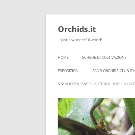
Orchids.it
…just a wonderful world!
HOME
SCHEDE DI COLTIVAZIONE
INFO
ESPOSIZIONI
FAN’S ORCHIDS CLUB ITA
LA SERRA DI GUIDO
STANHOPEA ‘ISABELLA’ STORIA, MITI E NASC