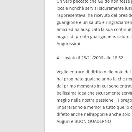
Un vero peccato che Guido non fosse pr
locale nonchè servizi sicuramente lusing
rappresentava, ha ricevuto dal preside
guarigione e un saluto e ringraziamen
amici ed ha auspicato la sua continuità
auguri di pronta guarigione e, saluto 
Augurissimi
4 – Inviato il 28/11/2006 alle 18:32
Voglio entrare di diritto nelle note 
hai propinato qualche anno fa che non 
dal primo momento in cui sono entrato 
bellissima idea che sicuramente servi
meglio nella nostra passione. Ti prego
impareranno a memoria tutto quello ch
difetto anche nell’apporre anche solo 
Auguri e BUON QUADERNO