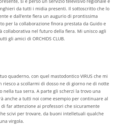
esente, si è perso un servizio televisivo regionale e
hieri da tutti i midia presenti. Il sottoscritto che lo
nte e dall’ente fiera un augurio di prontissima
to per la collaborazione finora prestata da Guido e
 collaborativa nel futuro della fiera. Mi unisco agli
tutti gli amici di ORCHIDS CLUB.
del tuo quaderno, con quel mastodontico VIRUS che mi
riesco a scollarmi di dosso ne di giorno ne di notte
nella tua serra. A parte gli scherzi la trovo una
rà anche a tutti noi come esempio per continuare al
 di far attenzione ai professori che sicuramente
e scivi per trovare, da buoni intelletuali qualche
una virgola.