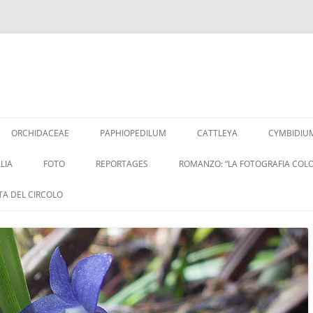
Vai
al
ORCHIDACEAE
PAPHIOPEDILUM
CATTLEYA
CYMBIDIU
contenuto
LIA
FOTO
REPORTAGES
ROMANZO: “LA FOTOGRAFIA COLO
ITA DEL CIRCOLO