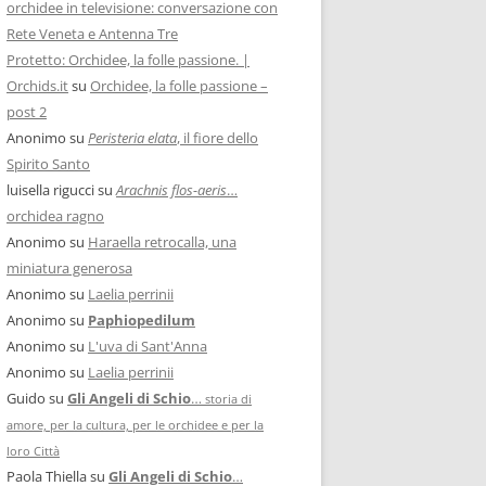
orchidee in televisione: conversazione con
Rete Veneta e Antenna Tre
Protetto: Orchidee, la folle passione. |
Orchids.it
su
Orchidee, la folle passione –
post 2
Anonimo
su
Peristeria elata
, il fiore dello
Spirito Santo
luisella rigucci
su
Arachnis flos-aeris
…
orchidea ragno
Anonimo
su
Haraella retrocalla, una
miniatura generosa
Anonimo
su
Laelia perrinii
Anonimo
su
Paphiopedilum
Anonimo
su
L'uva di Sant'Anna
Anonimo
su
Laelia perrinii
Guido
su
Gli Angeli di Schio
…
storia di
amore, per la cultura, per le orchidee e per la
loro Città
Paola Thiella
su
Gli Angeli di Schio
…