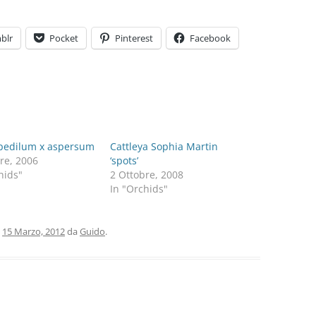
blr
Pocket
Pinterest
Facebook
pedilum x aspersum
Cattleya Sophia Martin
re, 2006
‘spots’
hids"
2 Ottobre, 2008
In "Orchids"
l
15 Marzo, 2012
da
Guido
.