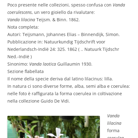
Poco presente nelle collezioni, spesso confusa con
Vanda
coerulescens
, un vero gioiello da rivalutare:
Vanda lilacina
Teijsm. & Binn. 1862.
Nota completa:
Autori: Teijsmann, Johannes Elias – Binnendijk, Simon.
Pubblicazione in: Natuurkundig Tijdschrift voor
Nederlandsch-Indië 24: 325. 1862 ( .. Natuurk Tijdschr
Ned.-Indië )
Sinonimo:
Vanda laotica
Guillaumin 1930.
Sezione flabellata
Il nome della specie deriva dal latino lilacinus: lilla.
In natura ci sono diverse forme, alba, semi alba e coerulea:
nelle foto è raffigurata la forma coerulea in coltivazione
nella collezione Guido De Vidi.
Vanda
lilacina
forma
coerulea.