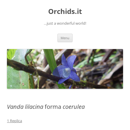
Orchids.it
…just a wonderful world!
Vai
Menu
al
contenuto
Vanda lilacina
forma
coerulea
1 Replica