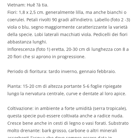
Vietnam: Huê ?à tia.
Fiori: 1,8 x 2,5 cm. generalmente lilla, ma anche bianchi o
coerulei. Petali rivolti 90 gradi all’indietro. Labello (foto 2 -3)
viola o blu, segno maggiormente caratterizzante la varietà
della specie. Lobi laterali macchiati viola. Pedicelli dei fiori
abbastanza lunghi.
Infiorescenza (foto 1) eretta, 20-30 cm di lunghezza con 8 a
20 fiori che si aprono in progressione.
Periodo di fioritura: tardo inverno, gennaio febbraio.
Pianta: 15-20 cm di altezza portante 5-6 foglie ripiegate
lungo la nervatura centrale, curve e dentate al loro apice.
Coltivazione: in ambiente a forte umidità (serra tropicale),
questa specie può essere coltivata anche a radice nuda.
Cresce bene anche in cesti di legno o vasi forati. Substrato
molto drenante: bark grosso, carbone o altri minerali
assorbenti l’acqua che deve sempre essere data in