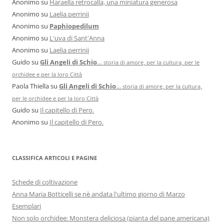
Anonimo
su
Haraella retrocalla, una miniatura generosa
Anonimo
su
Laelia perrinii
Anonimo
su
Paphiopedilum
Anonimo
su
L'uva di Sant'Anna
Anonimo
su
Laelia perrinii
Guido
su
Gli Angeli di Schio
…
storia di amore, per la cultura, per le
orchidee e per la loro Città
Paola Thiella
su
Gli Angeli di Schio
…
storia di amore, per la cultura,
per le orchidee e per la loro Città
Guido
su
Il capitello di Pero.
Anonimo
su
Il capitello di Pero.
CLASSIFICA ARTICOLI E PAGINE
Schede di coltivazione
Anna Maria Botticelli se nè andata l'ultimo giorno di Marzo
Esemplari
Non solo orchidee: Monstera deliciosa (pianta del pane americana)