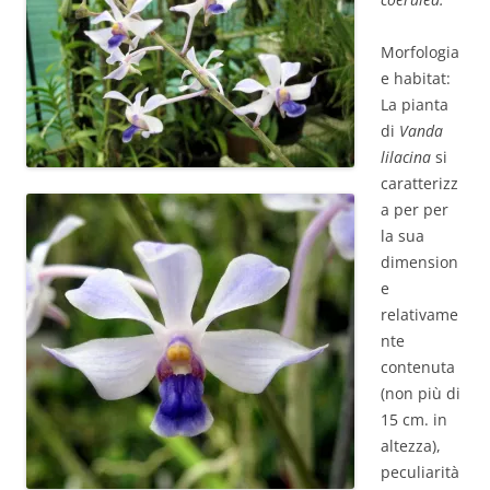
Morfologia
e habitat:
La pianta
di
Vanda
lilacina
si
caratterizz
a per per
la sua
dimension
e
relativame
nte
contenuta
(non più di
15 cm. in
altezza),
peculiarità