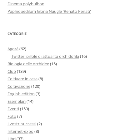
Dinema polybulbon
Paphiopedilum Gloria Naugle 'Renato Penati'
CATEGORIE
Agorà
(62)
Twitter: pillole di attualità orchidofila
(16)
Biologia delle orchidee
(15)
Club
(139)
Coltivare in casa
(8)
Coltivazione
(120)
English edition
(3)
Esemplari
(14)
Eventi
(150)
Foto
(7)
I vostri successi
(2)
Internet-expò
(8)
Libri
(37)