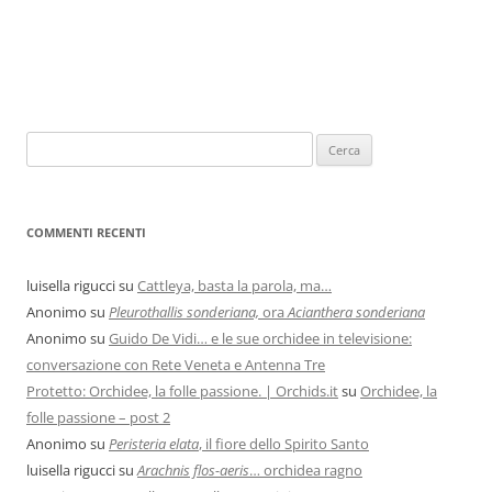
COMMENTI RECENTI
luisella rigucci
su
Cattleya, basta la parola, ma…
Anonimo
su
Pleurothallis sonderiana,
ora
Acianthera sonderiana
Anonimo
su
Guido De Vidi… e le sue orchidee in televisione:
conversazione con Rete Veneta e Antenna Tre
Protetto: Orchidee, la folle passione. | Orchids.it
su
Orchidee, la
folle passione – post 2
Anonimo
su
Peristeria elata
, il fiore dello Spirito Santo
luisella rigucci
su
Arachnis flos-aeris
… orchidea ragno