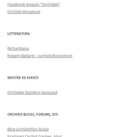
Facebook gruppo "Orchidee"
Orchids Miniature
LETTERATURA
Richardiana
Robert-Bedard – orchids/bookstore
MOSTRE ED EVENTI
Orchidee Giardino Jacquard
ORCHIDS BLOGS, FORUMS, SITI
Blog orchidofilos brasil
Martine’s Orchid Garden, blog