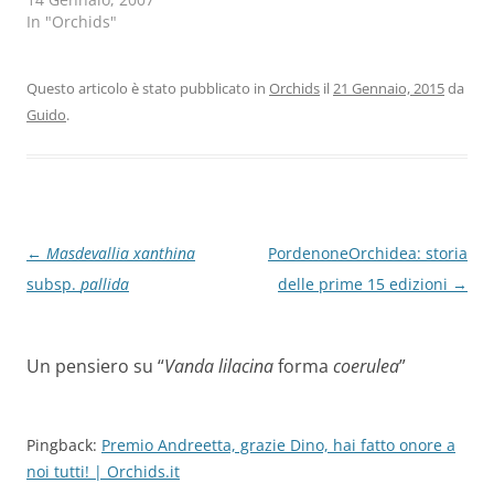
In "Orchids"
Questo articolo è stato pubblicato in
Orchids
il
21 Gennaio, 2015
da
Guido
.
Navigazione
←
Masdevallia xanthina
PordenoneOrchidea: storia
articolo
subsp.
pallida
delle prime 15 edizioni
→
Un pensiero su “
Vanda lilacina
forma
coerulea
”
Pingback:
Premio Andreetta, grazie Dino, hai fatto onore a
noi tutti! | Orchids.it