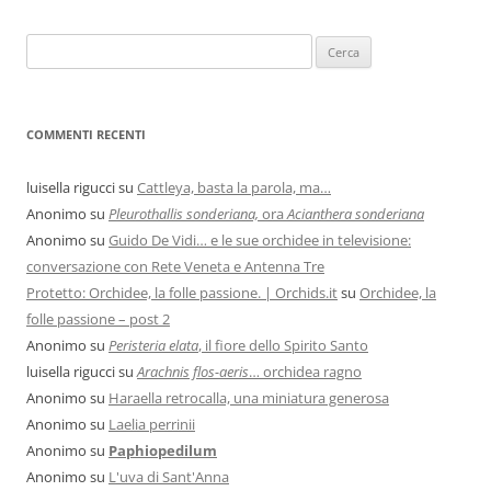
COMMENTI RECENTI
luisella rigucci
su
Cattleya, basta la parola, ma…
Anonimo
su
Pleurothallis sonderiana,
ora
Acianthera sonderiana
Anonimo
su
Guido De Vidi… e le sue orchidee in televisione:
conversazione con Rete Veneta e Antenna Tre
Protetto: Orchidee, la folle passione. | Orchids.it
su
Orchidee, la
folle passione – post 2
Anonimo
su
Peristeria elata
, il fiore dello Spirito Santo
luisella rigucci
su
Arachnis flos-aeris
… orchidea ragno
Anonimo
su
Haraella retrocalla, una miniatura generosa
Anonimo
su
Laelia perrinii
Anonimo
su
Paphiopedilum
Anonimo
su
L'uva di Sant'Anna