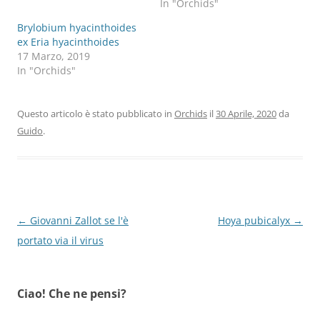
In "Orchids"
Brylobium hyacinthoides
ex Eria hyacinthoides
17 Marzo, 2019
In "Orchids"
Questo articolo è stato pubblicato in
Orchids
il
30 Aprile, 2020
da
Guido
.
Navigazione
←
Giovanni Zallot se l'è
Hoya pubicalyx
→
articolo
portato via il virus
Ciao! Che ne pensi?