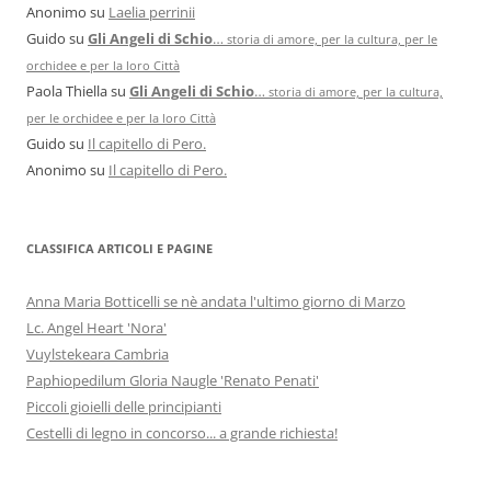
Anonimo
su
Laelia perrinii
Guido
su
Gli Angeli di Schio
…
storia di amore, per la cultura, per le
orchidee e per la loro Città
Paola Thiella
su
Gli Angeli di Schio
…
storia di amore, per la cultura,
per le orchidee e per la loro Città
Guido
su
Il capitello di Pero.
Anonimo
su
Il capitello di Pero.
CLASSIFICA ARTICOLI E PAGINE
Anna Maria Botticelli se nè andata l'ultimo giorno di Marzo
Lc. Angel Heart 'Nora'
Vuylstekeara Cambria
Paphiopedilum Gloria Naugle 'Renato Penati'
Piccoli gioielli delle principianti
Cestelli di legno in concorso... a grande richiesta!