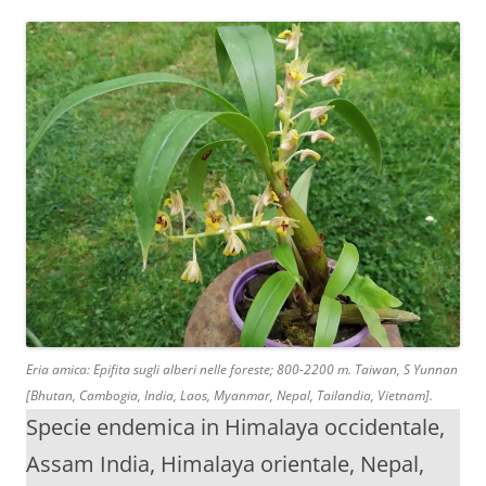
Eria amica: Epifita sugli alberi nelle foreste; 800-2200 m. Taiwan, S Yunnan
[Bhutan, Cambogia, India, Laos, Myanmar, Nepal, Tailandia, Vietnam].
Specie endemica in Himalaya occidentale,
Assam India, Himalaya orientale, Nepal,