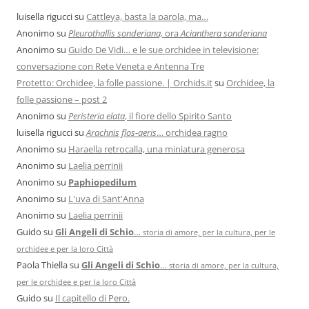
luisella rigucci
su
Cattleya, basta la parola, ma…
Anonimo
su
Pleurothallis sonderiana,
ora
Acianthera sonderiana
Anonimo
su
Guido De Vidi… e le sue orchidee in televisione:
conversazione con Rete Veneta e Antenna Tre
Protetto: Orchidee, la folle passione. | Orchids.it
su
Orchidee, la
folle passione – post 2
Anonimo
su
Peristeria elata
, il fiore dello Spirito Santo
luisella rigucci
su
Arachnis flos-aeris
… orchidea ragno
Anonimo
su
Haraella retrocalla, una miniatura generosa
Anonimo
su
Laelia perrinii
Anonimo
su
Paphiopedilum
Anonimo
su
L'uva di Sant'Anna
Anonimo
su
Laelia perrinii
Guido
su
Gli Angeli di Schio
…
storia di amore, per la cultura, per le
orchidee e per la loro Città
Paola Thiella
su
Gli Angeli di Schio
…
storia di amore, per la cultura,
per le orchidee e per la loro Città
Guido
su
Il capitello di Pero.