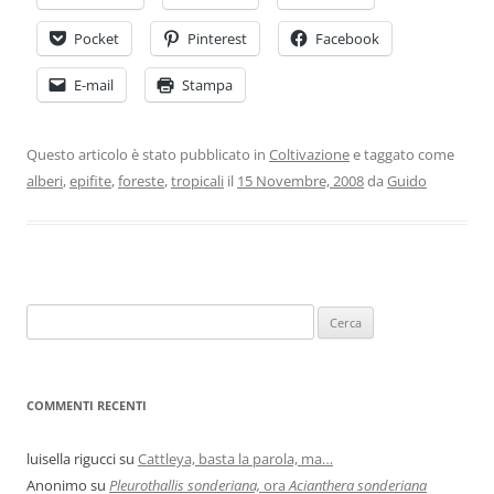
Pocket
Pinterest
Facebook
E-mail
Stampa
Questo articolo è stato pubblicato in
Coltivazione
e taggato come
alberi
,
epifite
,
foreste
,
tropicali
il
15 Novembre, 2008
da
Guido
COMMENTI RECENTI
luisella rigucci
su
Cattleya, basta la parola, ma…
Anonimo
su
Pleurothallis sonderiana,
ora
Acianthera sonderiana