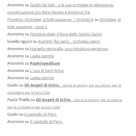
Anonimo
su
Guido De Vidi… e le sue orchidee in televisione:
conversazione con Rete Veneta e Antenna Tre
Protetto: Orchidee, la folle passione. | Orchids.it
su
Orchidee, la
folle passione – post 2
Anonimo
su
Peristeria elata
, il fiore dello Spirito Santo
luisella rigucci
su
Arachnis flos-aeris
… orchidea ragno
Anonimo
su
Haraella retrocalla, una miniatura generosa
Anonimo
su
Laelia perrinii
Anonimo
su
Paphiopedilum
Anonimo
su
L'uva di Sant'Anna
Anonimo
su
Laelia perrinii
Guido
su
Gli Angeli di Schio
…
storia di amore, per la cultura, per le
orchidee e per la loro Città
Paola Thiella
su
Gli Angeli di Schio
…
storia di amore, per la cultura,
per le orchidee e per la loro Città
Guido
su
Il capitello di Pero.
Anonimo
su
Il capitello di Pero.