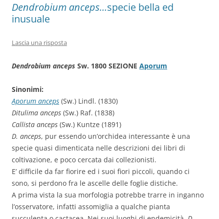
Dendrobium anceps…
specie bella ed
inusuale
Lascia una risposta
Dendrobium anceps
Sw. 1800 SEZIONE
Aporum
Sinonimi:
Aporum anceps
(Sw.) Lindl. (1830)
Ditulima anceps
(Sw.) Raf. (1838)
Callista anceps
(Sw.) Kuntze (1891)
D. anceps
, pur essendo un’orchidea interessante è una
specie quasi dimenticata nelle descrizioni dei libri di
coltivazione, e poco cercata dai collezionisti.
E’ difficile da far fiorire ed i suoi fiori piccoli, quando ci
sono, si perdono fra le ascelle delle foglie distiche.
A prima vista la sua morfologia potrebbe trarre in inganno
l’osservatore, infatti assomiglia a qualche pianta
succulenta o cactacea. Nei suoi luoghi di endemicità,
D.