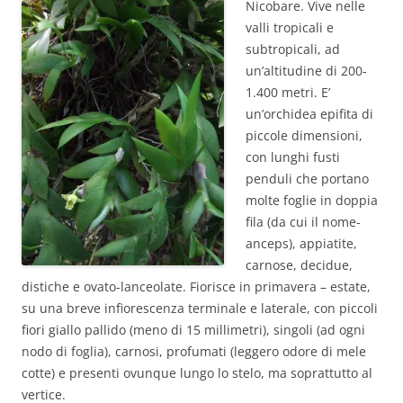
Nicobare. Vive nelle
valli tropicali e
subtropicali, ad
un’altitudine di 200-
1.400 metri. E’
un’orchidea epifita di
piccole dimensioni,
con lunghi fusti
penduli che portano
molte foglie in doppia
fila (da cui il nome-
anceps), appiatite,
carnose, decidue,
distiche e ovato-lanceolate. Fiorisce in primavera – estate,
su una breve infiorescenza terminale e laterale, con piccoli
fiori giallo pallido (meno di 15 millimetri), singoli (ad ogni
nodo di foglia), carnosi, profumati (leggero odore di mele
cotte) e presenti ovunque lungo lo stelo, ma soprattutto al
vertice.