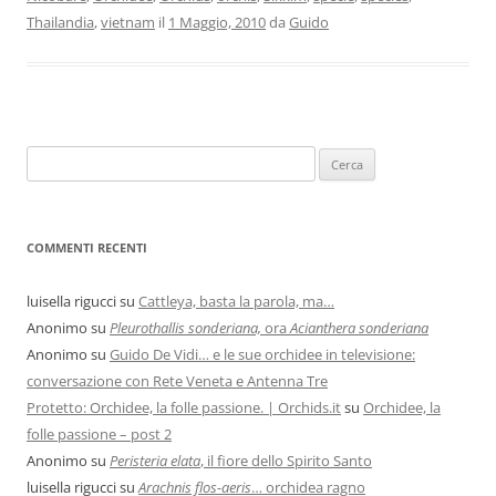
Thailandia
,
vietnam
il
1 Maggio, 2010
da
Guido
COMMENTI RECENTI
luisella rigucci
su
Cattleya, basta la parola, ma…
Anonimo
su
Pleurothallis sonderiana,
ora
Acianthera sonderiana
Anonimo
su
Guido De Vidi… e le sue orchidee in televisione:
conversazione con Rete Veneta e Antenna Tre
Protetto: Orchidee, la folle passione. | Orchids.it
su
Orchidee, la
folle passione – post 2
Anonimo
su
Peristeria elata
, il fiore dello Spirito Santo
luisella rigucci
su
Arachnis flos-aeris
… orchidea ragno