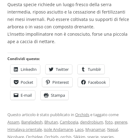
Questa specie richiede un luogo fresco della serra
intermedia, riposo asciutto e la cessazione di fertilizzanti
nei mesi invernali. Può essere coltivata su supporti di felce
arborea o in vaso con composto drenante.
L’insetto impollinatore non è conosciuto, forse una piccola
ape a caccia di nettare.
Condividi questo:
LinkedIn
Twitter
Tumblr
Pocket
Pinterest
Facebook
E-mail
Stampa
Questo articolo è stato pubblicato in
Orchids
e taggato come
Assam
,
Bangladesh
,
Bhutan
,
Cambogia
,
dendrobium
,
foto
,
genere
,
Himalaya orientale
,
isole Andamane
,
Laos
,
Myanamar
,
Nepal
,
Nicobare
,
Orchidee
,
Orchids
,
orchis
,
Sikkim
,
specie
,
species
,