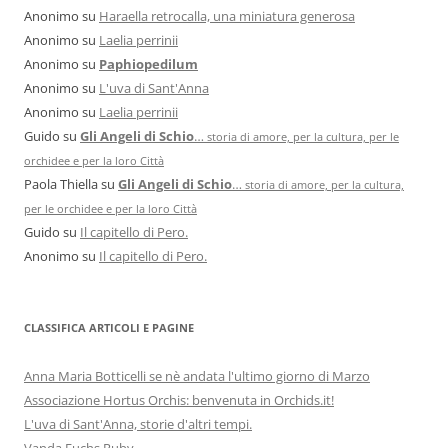
Anonimo
su
Haraella retrocalla, una miniatura generosa
Anonimo
su
Laelia perrinii
Anonimo
su
Paphiopedilum
Anonimo
su
L'uva di Sant'Anna
Anonimo
su
Laelia perrinii
Guido
su
Gli Angeli di Schio
…
storia di amore, per la cultura, per le
orchidee e per la loro Città
Paola Thiella
su
Gli Angeli di Schio
…
storia di amore, per la cultura,
per le orchidee e per la loro Città
Guido
su
Il capitello di Pero.
Anonimo
su
Il capitello di Pero.
CLASSIFICA ARTICOLI E PAGINE
Anna Maria Botticelli se nè andata l'ultimo giorno di Marzo
Associazione Hortus Orchis: benvenuta in Orchids.it!
L'uva di Sant'Anna, storie d'altri tempi.
Vanda Fuchs Ruby