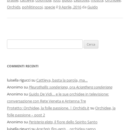
Orchids
,
pohlitinocoi
,
specie
il
9 Aprile, 2016
da
Guido
COMMENTI RECENTI
luisella rigucci
su
Cattleya, basta la parola, ma…
Anonimo
su
Pleurothallis sonderiana,
ora
Acianthera sonderiana
Anonimo
su
Guido De Vidi… e le sue orchidee in televisione:
conversazione con Rete Veneta e Antenna Tre
Protetto: Orchidee, la folle passione. | Orchids.it
su
Orchidee, la
folle passione – post 2
Anonimo
su
Peristeria elata
, il fiore dello Spirito Santo
luisella rigucci
su
Arachnis flos-aeris
… orchidea ragno