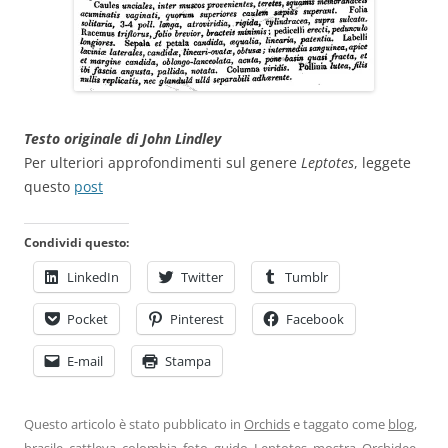
Testo originale di John Lindley
Per ulteriori approfondimenti sul genere
Leptotes
, leggete
questo
post
Condividi questo:
LinkedIn
Twitter
Tumblr
Pocket
Pinterest
Facebook
E-mail
Stampa
Questo articolo è stato pubblicato in
Orchids
e taggato come
blog
,
brasile
,
cattleya
,
colombia
,
foto
,
guido
,
Leptotes
,
mostra
,
Orchidee
,