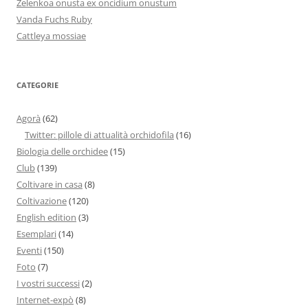
Zelenkoa onusta ex oncidium onustum
Vanda Fuchs Ruby
Cattleya mossiae
CATEGORIE
Agorà
(62)
Twitter: pillole di attualità orchidofila
(16)
Biologia delle orchidee
(15)
Club
(139)
Coltivare in casa
(8)
Coltivazione
(120)
English edition
(3)
Esemplari
(14)
Eventi
(150)
Foto
(7)
I vostri successi
(2)
Internet-expò
(8)