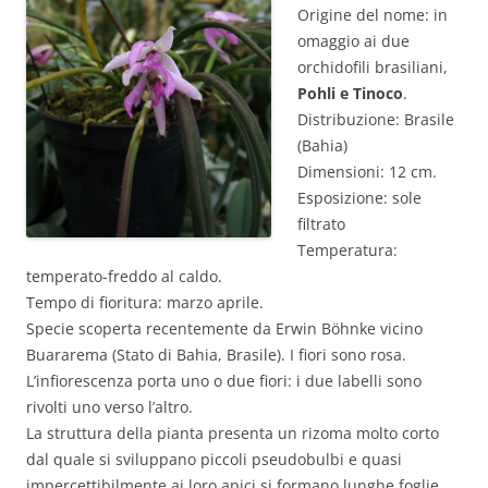
Origine del nome: in
omaggio ai due
orchidofili brasiliani,
Pohli e Tinoco
.
Distribuzione: Brasile
(Bahia)
Dimensioni: 12 cm.
Esposizione: sole
filtrato
Temperatura:
temperato-freddo al caldo.
Tempo di fioritura: marzo aprile.
Specie scoperta recentemente da Erwin Böhnke vicino
Buararema (Stato di Bahia, Brasile). I fiori sono rosa.
L’infiorescenza porta uno o due fiori: i due labelli sono
rivolti uno verso l’altro.
La struttura della pianta presenta un rizoma molto corto
dal quale si sviluppano piccoli pseudobulbi e quasi
impercettibilmente ai loro apici si formano lunghe foglie