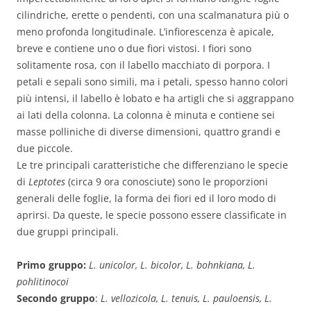
cilindriche, erette o pendenti, con una scalmanatura più o
meno profonda longitudinale. L’infiorescenza è apicale,
breve e contiene uno o due fiori vistosi. I fiori sono
solitamente rosa, con il labello macchiato di porpora. I
petali e sepali sono simili, ma i petali, spesso hanno colori
più intensi, il labello è lobato e ha artigli che si aggrappano
ai lati della colonna. La colonna è minuta e contiene sei
masse polliniche di diverse dimensioni, quattro grandi e
due piccole.
Le tre principali caratteristiche che differenziano le specie
di
Leptotes
(circa 9 ora conosciute) sono le proporzioni
generali delle foglie, la forma dei fiori ed il loro modo di
aprirsi. Da queste, le specie possono essere classificate in
due gruppi principali.
Primo gruppo:
L. unicolor, L. bicolor, L. bohnkiana, L.
pohlitinocoi
Secondo gruppo
:
L. vellozicola, L. tenuis, L. pauloensis, L.