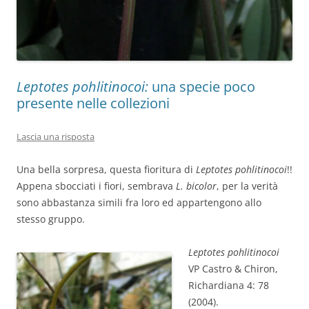
Leptotes pohlitinocoi:
una specie poco
presente nelle collezioni
Lascia una risposta
Una bella sorpresa, questa fioritura di
Leptotes pohlitinocoi
!!
Appena sbocciati i fiori, sembrava
L. bicolor
, per la verità
sono abbastanza simili fra loro ed appartengono allo
stesso gruppo.
Leptotes pohlitinocoi
VP Castro & Chiron,
Richardiana 4: 78
(2004).