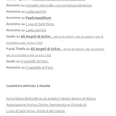
Anonimo
su
Haraella retrocalla, una miniatura generosa
Anonimo
su
Laelia perrinii
Anonimo
su
Paphiopedilum
Anonimo
su
L'uva di Sant'Anna
Anonimo
su
Laelia perrinii
Guido
su
Gli Angeli di Schio
…
storia di amore, per la cultura, per le
orchidee e per la loro Città
Paola Thiella
su
Gli Angeli di Schio
…
storia di amore, per la cultura,
per le orchidee e per la loro Città
Guido
su
Il capitello di Pero.
Anonimo
su
Il capitello di Pero.
CLASSIFICA ARTICOLI E PAGINE
Anna Maria Botticelli se nè andata l'ultimo giorno di Marzo
Associazione Hortus Orchis: benvenuta in Orchids.it!
L'uva di Sant'Anna, storie d'altri tempi.