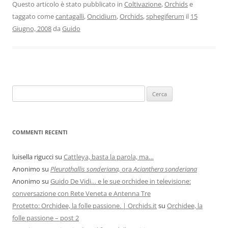
Questo articolo è stato pubblicato in
Coltivazione
,
Orchids
e
taggato come
cantagalli
,
Oncidium
,
Orchids
,
sphegiferum
il
15
Giugno, 2008
da
Guido
COMMENTI RECENTI
luisella rigucci
su
Cattleya, basta la parola, ma…
Anonimo
su
Pleurothallis sonderiana,
ora
Acianthera sonderiana
Anonimo
su
Guido De Vidi… e le sue orchidee in televisione:
conversazione con Rete Veneta e Antenna Tre
Protetto: Orchidee, la folle passione. | Orchids.it
su
Orchidee, la
folle passione – post 2