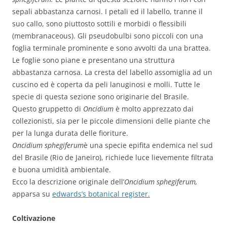
sepali abbastanza carnosi. I petali ed il labello, tranne il
suo callo, sono piuttosto sottili e morbidi o flessibili
(membranaceous). Gli pseudobulbi sono piccoli con una
foglia terminale prominente e sono avvolti da una brattea.
Le foglie sono piane e presentano una struttura
abbastanza carnosa. La cresta del labello assomiglia ad un
cuscino ed è coperta da peli lanuginosi e molli. Tutte le
specie di questa sezione sono originarie del Brasile.
Questo gruppetto di
Oncidium
è molto apprezzato dai
collezionisti, sia per le piccole dimensioni delle piante che
per la lunga durata delle fioriture.
Oncidium sphegiferum
è una specie epifita endemica nel sud
del Brasile (Rio de Janeiro), richiede luce lievemente filtrata
e buona umidità ambientale.
Ecco la descrizione originale dell’
Oncidium sphegiferum,
apparsa su
edwards’s botanical register.
Coltivazione