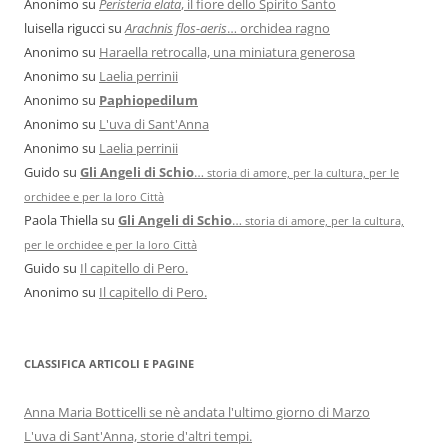
Anonimo
su
Peristeria elata
, il fiore dello Spirito Santo
luisella rigucci
su
Arachnis flos-aeris
… orchidea ragno
Anonimo
su
Haraella retrocalla, una miniatura generosa
Anonimo
su
Laelia perrinii
Anonimo
su
Paphiopedilum
Anonimo
su
L'uva di Sant'Anna
Anonimo
su
Laelia perrinii
Guido
su
Gli Angeli di Schio
…
storia di amore, per la cultura, per le
orchidee e per la loro Città
Paola Thiella
su
Gli Angeli di Schio
…
storia di amore, per la cultura,
per le orchidee e per la loro Città
Guido
su
Il capitello di Pero.
Anonimo
su
Il capitello di Pero.
CLASSIFICA ARTICOLI E PAGINE
Anna Maria Botticelli se nè andata l'ultimo giorno di Marzo
L'uva di Sant'Anna, storie d'altri tempi.