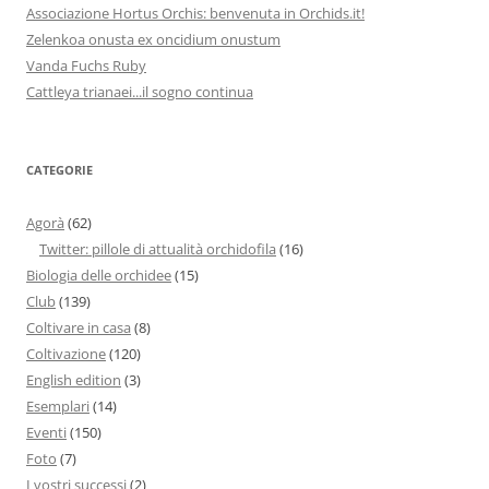
Associazione Hortus Orchis: benvenuta in Orchids.it!
Zelenkoa onusta ex oncidium onustum
Vanda Fuchs Ruby
Cattleya trianaei...il sogno continua
CATEGORIE
Agorà
(62)
Twitter: pillole di attualità orchidofila
(16)
Biologia delle orchidee
(15)
Club
(139)
Coltivare in casa
(8)
Coltivazione
(120)
English edition
(3)
Esemplari
(14)
Eventi
(150)
Foto
(7)
I vostri successi
(2)