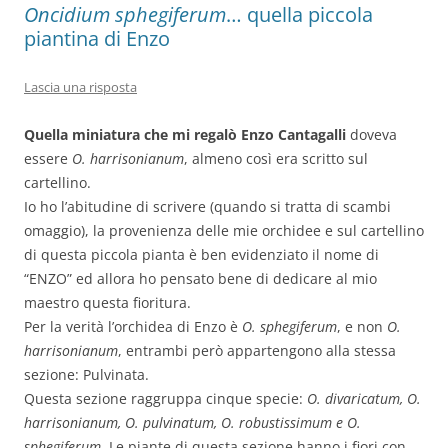
Oncidium sphegiferum
… quella piccola
piantina di Enzo
Lascia una risposta
Quella miniatura che mi regalò
Enzo Cantagalli
doveva
essere
O. harrisonianum
, almeno così era scritto sul
cartellino.
Io ho l’abitudine di scrivere (quando si tratta di scambi
omaggio), la provenienza delle mie orchidee e sul cartellino
di questa piccola pianta è ben evidenziato il nome di
“ENZO” ed allora ho pensato bene di dedicare al mio
maestro questa fioritura.
Per la verità l’orchidea di Enzo è
O. sphegiferum
, e non
O.
harrisonianum
, entrambi però appartengono alla stessa
sezione: Pulvinata.
Questa sezione raggruppa cinque specie:
O. divaricatum, O.
harrisonianum, O. pulvinatum, O. robustissimum e O.
sphegiferum.
Le piante di questa sezione hanno i fiori con