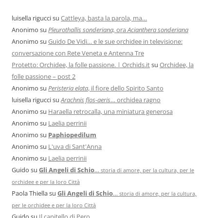
luisella rigucci
su
Cattleya, basta la parola, ma…
Anonimo
su
Pleurothallis sonderiana,
ora
Acianthera sonderiana
Anonimo
su
Guido De Vidi… e le sue orchidee in televisione:
conversazione con Rete Veneta e Antenna Tre
Protetto: Orchidee, la folle passione. | Orchids.it
su
Orchidee, la
folle passione – post 2
Anonimo
su
Peristeria elata
, il fiore dello Spirito Santo
luisella rigucci
su
Arachnis flos-aeris
… orchidea ragno
Anonimo
su
Haraella retrocalla, una miniatura generosa
Anonimo
su
Laelia perrinii
Anonimo
su
Paphiopedilum
Anonimo
su
L'uva di Sant'Anna
Anonimo
su
Laelia perrinii
Guido
su
Gli Angeli di Schio
…
storia di amore, per la cultura, per le
orchidee e per la loro Città
Paola Thiella
su
Gli Angeli di Schio
…
storia di amore, per la cultura,
per le orchidee e per la loro Città
Guido
su
Il capitello di Pero.