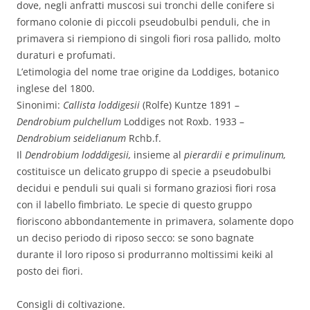
dove, negli anfratti muscosi sui tronchi delle conifere si
formano colonie di piccoli pseudobulbi penduli, che in
primavera si riempiono di singoli fiori rosa pallido, molto
duraturi e profumati.
L’etimologia del nome trae origine da Loddiges, botanico
inglese del 1800.
Sinonimi:
Callista loddigesii
(Rolfe) Kuntze 1891 –
Dendrobium pulchellum
Loddiges not Roxb. 1933 –
Dendrobium seidelianum
Rchb.f.
Il
Dendrobium lodddigesii,
insieme al
pierardii e primulinum,
costituisce un delicato gruppo di specie a pseudobulbi
decidui e penduli sui quali si formano graziosi fiori rosa
con il labello fimbriato. Le specie di questo gruppo
fioriscono abbondantemente in primavera, solamente dopo
un deciso periodo di riposo secco: se sono bagnate
durante il loro riposo si produrranno moltissimi keiki al
posto dei fiori.
Consigli di coltivazione.