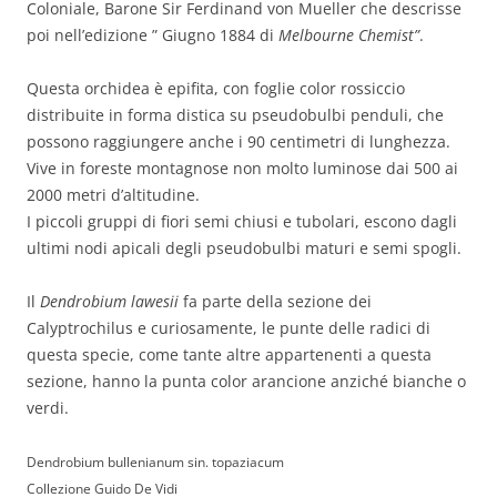
Coloniale, Barone Sir Ferdinand von Mueller che descrisse
poi nell’edizione ” Giugno 1884 di
Melbourne Chemist”
.
Questa orchidea è epifita, con foglie color rossiccio
distribuite in forma distica su pseudobulbi penduli, che
possono raggiungere anche i 90 centimetri di lunghezza.
Vive in foreste montagnose non molto luminose dai 500 ai
2000 metri d’altitudine.
I piccoli gruppi di fiori semi chiusi e tubolari, escono dagli
ultimi nodi apicali degli pseudobulbi maturi e semi spogli.
Il
Dendrobium lawesii
fa parte della sezione dei
Calyptrochilus e curiosamente, le punte delle radici di
questa specie, come tante altre appartenenti a questa
sezione, hanno la punta color arancione anziché bianche o
verdi.
Dendrobium bullenianum sin. topaziacum
Collezione Guido De Vidi