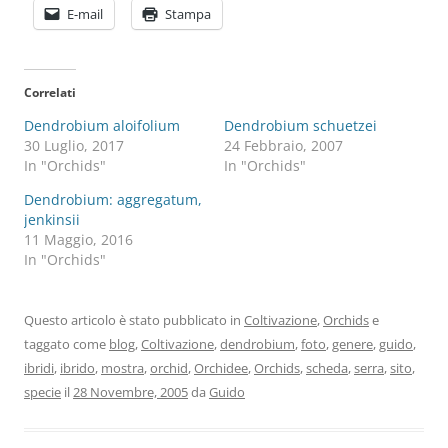
E-mail
Stampa
Correlati
Dendrobium aloifolium
Dendrobium schuetzei
30 Luglio, 2017
24 Febbraio, 2007
In "Orchids"
In "Orchids"
Dendrobium: aggregatum,
jenkinsii
11 Maggio, 2016
In "Orchids"
Questo articolo è stato pubblicato in
Coltivazione
,
Orchids
e
taggato come
blog
,
Coltivazione
,
dendrobium
,
foto
,
genere
,
guido
,
ibridi
,
ibrido
,
mostra
,
orchid
,
Orchidee
,
Orchids
,
scheda
,
serra
,
sito
,
specie
il
28 Novembre, 2005
da
Guido