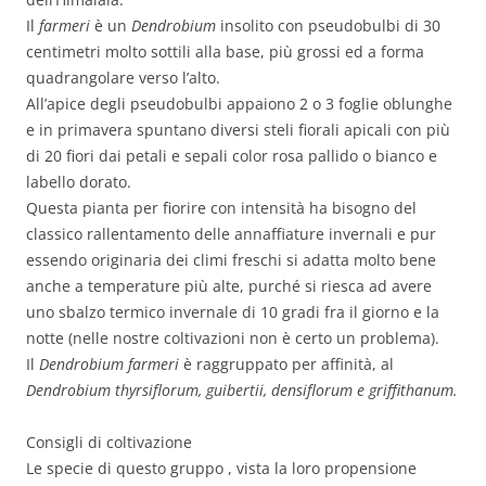
Il
farmeri
è un
Dendrobium
insolito con pseudobulbi di 30
centimetri molto sottili alla base, più grossi ed a forma
quadrangolare verso l’alto.
All’apice degli pseudobulbi appaiono 2 o 3 foglie oblunghe
e in primavera spuntano diversi steli fiorali apicali con più
di 20 fiori dai petali e sepali color rosa pallido o bianco e
labello dorato.
Questa pianta per fiorire con intensità ha bisogno del
classico rallentamento delle annaffiature invernali e pur
essendo originaria dei climi freschi si adatta molto bene
anche a temperature più alte, purché si riesca ad avere
uno sbalzo termico invernale di 10 gradi fra il giorno e la
notte (nelle nostre coltivazioni non è certo un problema).
Il
Dendrobium farmeri
è raggruppato per affinità, al
Dendrobium thyrsiflorum, guibertii, densiflorum e griffithanum.
Consigli di coltivazione
Le specie di questo gruppo , vista la loro propensione