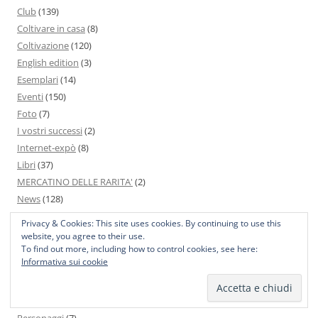
Club
(139)
Coltivare in casa
(8)
Coltivazione
(120)
English edition
(3)
Esemplari
(14)
Eventi
(150)
Foto
(7)
I vostri successi
(2)
Internet-expò
(8)
Libri
(37)
MERCATINO DELLE RARITA'
(2)
News
(128)
Portobello
(4)
Privacy & Cookies: This site uses cookies. By continuing to use this
Non solo orchidee
(58)
website, you agree to their use.
To find out more, including how to control cookies, see here:
Opinioni
(28)
Informativa sui cookie
Orchidee brasiliane
(3)
Orchidee: stampe antiche
(6)
Orchids
(1.795)
Personaggi
(7)