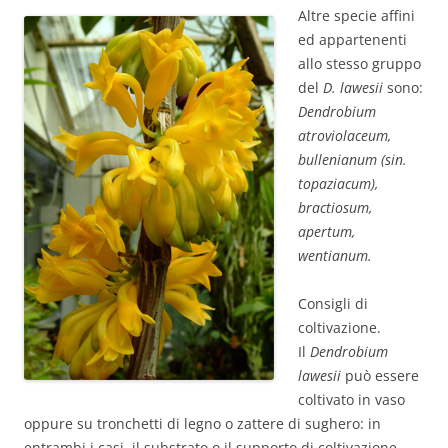
Altre specie affini
ed appartenenti
allo stesso gruppo
del
D. lawesii
sono:
Dendrobium
atroviolaceum,
bullenianum (sin.
topaziacum),
bractiosum,
apertum,
wentianum.
Consigli di
coltivazione.
Il
Dendrobium
lawesii
può essere
coltivato in vaso
oppure su tronchetti di legno o zattere di sughero: in
entrambi i casi, il substrato o il supporto di coltivazione