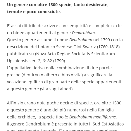
Un genere con oltre 1500 specie, tanto desiderate,
temute e poco conosciute.
E’ assai difficile descrivere con semplicità e completezza le
orchidee appartenenti al genere
Dendrobium
.
Questo genere assume il nome
Dendrobium
nel 1799 con la
descrizione del botanico Svedese Olof Swartz (1760-1818),
pubblicata su (Nova Acta Regiae Societatis Scientiarum
Upsalensis ser. 2, 6: 82 (1799).
L’appellativo deriva dalla combinazione di due parole
greche (dendron = albero e bios = vita) a significare la
vocazione epifitica di gran parte delle specie appartenenti
a questo genere (vita sugli alberi).
All’inizio erano note poche decine di specie, ora oltre 1500
e questo genere è uno dei più numerosi nella famiglia
delle orchidee, la specie tipo è:
Dendrobium moniliforme
.
Il genere Dendrobium è presente in tutto il Sud Est Asiatico
e nel continente Australe. E’ un genere molto complesso,