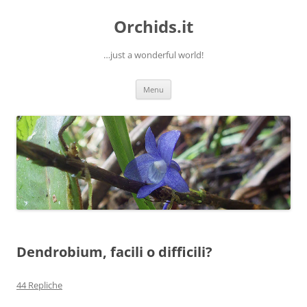
Orchids.it
…just a wonderful world!
Vai
Menu
al
contenuto
Dendrobium, facili o difficili?
44 Repliche