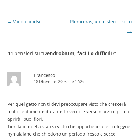
Navigazione
←
Vanda hindsii
Pteroceras, un mistero risolto
articolo
→
44 pensieri su “
Dendrobium, facili o difficili?
”
Francesco
18 Dicembre, 2008 alle 17:26
Per quel getto non ti devi preoccupare visto che crescerà
molto lentamente durante l’inverno e verso marzo o prima
aprirà i suoi fiori.
Tienila in quella stanza visto che appartiene alle coelogyne
hymalaiane che chiedono un periodo fresco e secco.