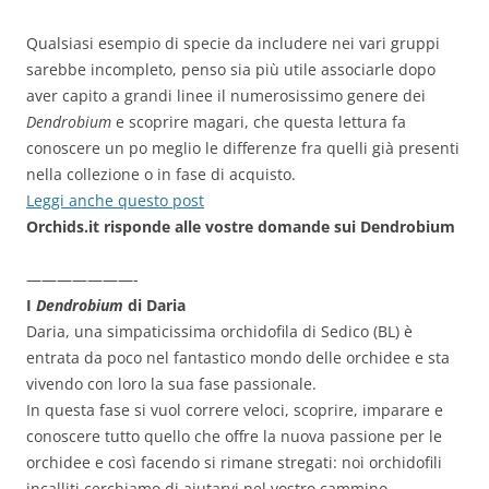
Qualsiasi esempio di specie da includere nei vari gruppi
sarebbe incompleto, penso sia più utile associarle dopo
aver capito a grandi linee il numerosissimo genere dei
Dendrobium
e scoprire magari, che questa lettura fa
conoscere un po meglio le differenze fra quelli già presenti
nella collezione o in fase di acquisto.
Leggi anche questo post
Orchids.it risponde alle vostre domande sui Dendrobium
———————-
I
Dendrobium
di Daria
Daria, una simpaticissima orchidofila di Sedico (BL) è
entrata da poco nel fantastico mondo delle orchidee e sta
vivendo con loro la sua fase passionale.
In questa fase si vuol correre veloci, scoprire, imparare e
conoscere tutto quello che offre la nuova passione per le
orchidee e così facendo si rimane stregati: noi orchidofili
incalliti cerchiamo di aiutarvi nel vostro cammino.