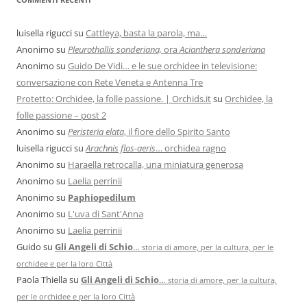
luisella rigucci
su
Cattleya, basta la parola, ma…
Anonimo
su
Pleurothallis sonderiana,
ora
Acianthera sonderiana
Anonimo
su
Guido De Vidi… e le sue orchidee in televisione:
conversazione con Rete Veneta e Antenna Tre
Protetto: Orchidee, la folle passione. | Orchids.it
su
Orchidee, la
folle passione – post 2
Anonimo
su
Peristeria elata
, il fiore dello Spirito Santo
luisella rigucci
su
Arachnis flos-aeris
… orchidea ragno
Anonimo
su
Haraella retrocalla, una miniatura generosa
Anonimo
su
Laelia perrinii
Anonimo
su
Paphiopedilum
Anonimo
su
L'uva di Sant'Anna
Anonimo
su
Laelia perrinii
Guido
su
Gli Angeli di Schio
…
storia di amore, per la cultura, per le
orchidee e per la loro Città
Paola Thiella
su
Gli Angeli di Schio
…
storia di amore, per la cultura,
per le orchidee e per la loro Città