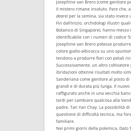
Josephine van Brero (come genitore po
Il mistero rimane insoluto. Pare che, an
dearei
per la semina, sia stato invece 
Fin dall’inizio, orchidologi illustri qua
Botanico di Singapore), hanno messo i
identificabile con i numeri di codice 
Josephine van Brero potesse produrre un
colore giallo-albicocca su uno spunton
tendono a produrre fiori con petali ric
Successivamente, un altro coltivatore 
ibridazioni ottenne risultati molto si
Sanderiana come genitore al posto di
grandi e di durata più lunga. Il nuov
raffigurato anche in una vecchia banc
tardi per cambiare qualcosa alla Vand
padre, Tan Yan Chay. La possibilità d
questione di difficoltà tecnica, ma fo
familiare.
Nei primi giorni della polemica, Dato 