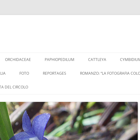
Vai
al
ORCHIDACEAE
PAPHIOPEDILUM
CATTLEYA
CYMBIDIU
contenuto
LIA
FOTO
REPORTAGES
ROMANZO: “LA FOTOGRAFIA COLO
ITA DEL CIRCOLO