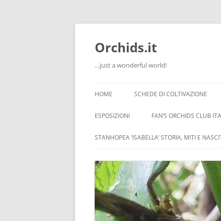
Orchids.it
…just a wonderful world!
HOME
SCHEDE DI COLTIVAZIONE
INFO
ESPOSIZIONI
FAN’S ORCHIDS CLUB ITA
LA SERRA DI GUIDO
STANHOPEA ‘ISABELLA’ STORIA, MITI E NASC