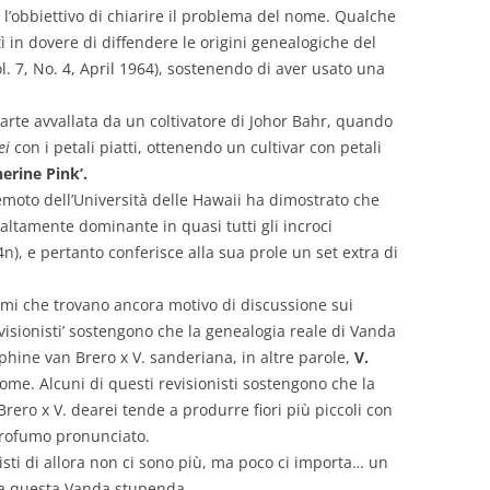
n l’obbiettivo di chiarire il problema del nome. Qualche
ì in dovere di diffendere le origini genealogiche del
. 7, No. 4, April 1964), sostenendo di aver usato una
parte avvallata da un coltivatore di Johor Bahr, quando
ei
con i petali piatti, ottenendo un cultivar con petali
erine Pink’.
moto dell’Università delle Hawaii ha dimostrato che
 altamente dominante in quasi tutti gli incroci
), e pertanto conferisce alla sua prole un set extra di
omi che trovano ancora motivo di discussione sui
revisionisti’ sostengono che la genealogia reale di Vanda
hine van Brero x V. sanderiana, in altre parole,
V.
ome. Alcuni di questi revisionisti sostengono che la
rero x V. dearei tende a produrre fiori più piccoli con
 profumo pronunciato.
sti di allora non ci sono più, ma poco ci importa… un
o a questa Vanda stupenda