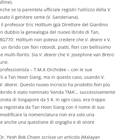
lline).
che se la parentela ufficiale registri l’utilizzo della
V.
usato il genitore seme (V. Sanderiana).
li il professor Eric Holttum (già Direttore del Giardino
n dubbio la genealogia del nuovo ibrido di Tan,
‘SBG770’. Holttum non poteva credere che
V. dearei
x V.
 ibrido con fiori rotondi, piatti, fiori con bellissimo
e multi-fiorito. Sia
V. dearei
che V. Josephine van Brero
urvi.
professionista – T.M.A Orchidee – con le sue
mili a Tan Hoon Siang, ma in questo caso, usando V.
V. dearei
. Questo nuovo incrocio ha prodotto fiori più
o ibrido è stato nominato ‘Vanda TMA’… successivamente
onota di Singapore da 5 $. In ogni caso, era troppo
a registrata da Tan Hoon Siang con il nome di suo
i modificare la nomenclatura non era solo una
rse anche una questione di orgoglio e di onore
‘Dr. Yeoh Bok Choon scrisse un articolo (Malayan