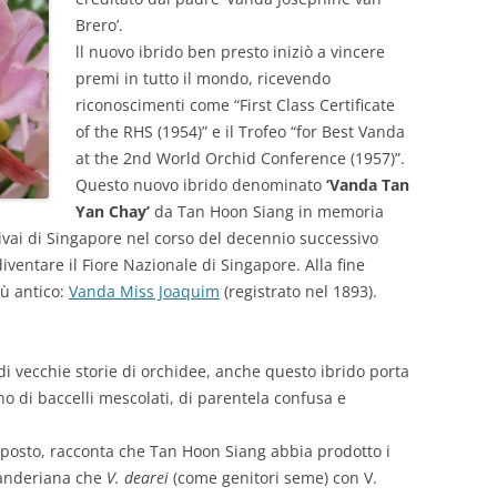
Brero’.
ll nuovo ibrido ben presto iniziò a vincere
premi in tutto il mondo, ricevendo
riconoscimenti come “First Class Certificate
of the RHS (1954)” e il Trofeo “for Best Vanda
at the 2nd World Orchid Conference (1957)”.
Questo nuovo ibrido denominato
‘Vanda Tan
Yan Chay’
da Tan Hoon Siang in memoria
ivai di Singapore nel corso del decennio successivo
iventare il Fiore Nazionale di Singapore. Alla fine
ù antico:
Vanda Miss Joaquim
(registrato nel 1893).
i vecchie storie di orchidee, anche questo ibrido porta
no di baccelli mescolati, di parentela confusa e
l posto, racconta che Tan Hoon Siang abbia prodotto i
 Sanderiana che
V. dearei
(come genitori seme) con V.