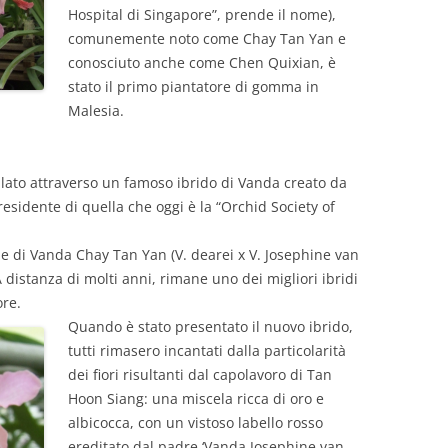
Hospital di Singapore”, prende il nome),
comunemente noto come Chay Tan Yan e
conosciuto anche come Chen Quixian, è
stato il primo piantatore di gomma in
Malesia.
lato attraverso un famoso ibrido di Vanda creato da
residente di quella che oggi è la “Orchid Society of
me di Vanda Chay Tan Yan (V. dearei x V. Josephine van
A distanza di molti anni, rimane uno dei migliori ibridi
ore.
Quando è stato presentato il nuovo ibrido,
tutti rimasero incantati dalla particolarità
dei fiori risultanti dal capolavoro di Tan
Hoon Siang: una miscela ricca di oro e
albicocca, con un vistoso labello rosso
ereditato dal padre ‘Vanda Josephine van