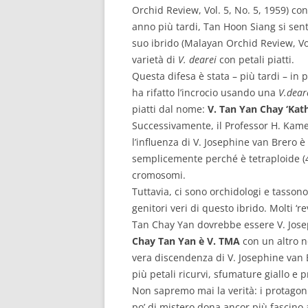
Orchid Review, Vol. 5, No. 5, 1959) co
anno più tardi, Tan Hoon Siang si sent
suo ibrido (Malayan Orchid Review, Vol
varietà di
V. dearei
con petali piatti.
Questa difesa è stata – più tardi – in 
ha rifatto l’incrocio usando una
V.dear
piatti dal nome:
V. Tan Yan Chay ‘Kath
Successivamente, il Professor H. Kame
l’influenza di V. Josephine van Brero è
semplicemente perché è tetraploide (4n
cromosomi.
Tuttavia, ci sono orchidologi e tasson
genitori veri di questo ibrido. Molti ‘
Tan Chay Yan dovrebbe essere V. Josep
Chay Tan Yan è V. TMA
con un altro n
vera discendenza di V. Josephine van B
più petali ricurvi, sfumature giallo e
Non sapremo mai la verità: i protagoni
po’ di mistero dona ancor più fascin