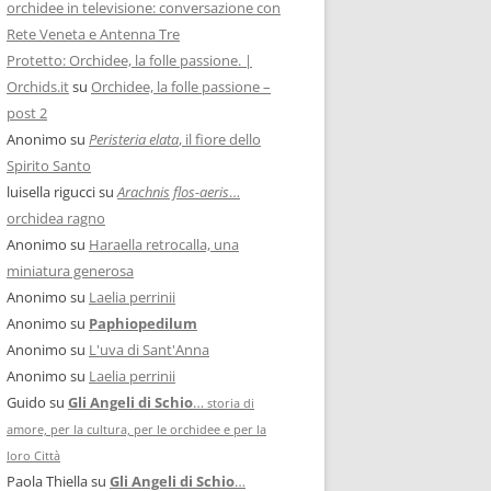
orchidee in televisione: conversazione con
Rete Veneta e Antenna Tre
Protetto: Orchidee, la folle passione. |
Orchids.it
su
Orchidee, la folle passione –
post 2
Anonimo
su
Peristeria elata
, il fiore dello
Spirito Santo
luisella rigucci
su
Arachnis flos-aeris
…
orchidea ragno
Anonimo
su
Haraella retrocalla, una
miniatura generosa
Anonimo
su
Laelia perrinii
Anonimo
su
Paphiopedilum
Anonimo
su
L'uva di Sant'Anna
Anonimo
su
Laelia perrinii
Guido
su
Gli Angeli di Schio
…
storia di
amore, per la cultura, per le orchidee e per la
loro Città
Paola Thiella
su
Gli Angeli di Schio
…