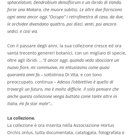
sphacelatum, Dendrobium densiflorum e un ibrido di Vanda,
forse una Mokara, che muore subito). Le altre due fioriscono
ogni anno ancor oggi.“Occupo” i retrofinestra di casa, da due,
le orchidee divendano quattro, poi dieci, venti, poi ancora
sedici, e così via.
Con il passare degli anni, la sua collezione cresce ed ora
vanta trecento genereri botanici, con un migliaio di specie,
oltre agli ibridi.
…”E ancor oggi, quando vedo sbocciare un
nuovo fiore, mi commuovo, mi entusiasmo come quasi
quaranta anni fa.
– sottolinea Di Vita, e con tono
preoccupato, continua –
Adesso l’obbiettivo è quello di
trovargli un futuro, ma è molto difficile. Il solo pensare che
anche questa collezione venga buttata come tante altre in
Italia, mi fa star male”…
La collezione.
La collezione è ora inserita nella Associazione Hortus
Orchis onlus, tutta documentata, catalogata, fotografata e