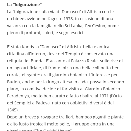
La “folgorazione”
La “folgorazione sulla via di Damasco” di Alfrisio con le
orchidee avviene nell’agosto 1978, in occasione di una
vacanza con la famiglia nello Sri Lanka, l’ex Ceylon, nome
pieno di profumi, colori, e sogni esotici.
E’ stata Kandy la “Damasco” di Alfrisio, bella e antica
cittadina all’interno, dove nel Tempio è conservata una
reliquia del Budda. E’ accanto al Palazzo Reale, sulle rive di
un lago artificiale, di fronte inizia una bella collinetta ben
curata, elegante: era il giardino botanico. L’interesse per
Budda, anche per la lunga attesa in coda, passa in secondo
piano, la comitiva decide di far visita al Giardino Botanico
Peradeniya, molto ben curato e fatto risalire al 1371 (l’Orto
dei Semplici a Padova, nato con obbiettivi diversi è del
1545).
Dopo un breve girovagare tra fiori, bamboo giganti e piante
d’alto fusto tropicali molto belle, il gruppo entra in una
piccola serra “The Orchid House”.