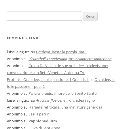
COMMENTI RECENTI
luisella rigucci
su
Cattleya, basta la parola, ma…
Anonimo
su
Pleurothallis sonderiana,
ora
Acianthera sonderiana
Anonimo
su
Guido De Vidi… e le sue orchidee in televisione:
conversazione con Rete Veneta e Antenna Tre
Protetto: Orchidee, la folle passione. | Orchids.it
su
Orchidee, la
folle passione – post 2
Anonimo
su
Peristeria elata
, il fiore dello Spirito Santo
luisella rigucci
su
Arachnis flos-aeris
… orchidea ragno
Anonimo
su
Haraella retrocalla, una miniatura generosa
Anonimo
su
Laelia perrinii
Anonimo
su
Paphiopedilum
Anonimo
su
L'uva di Sant'Anna