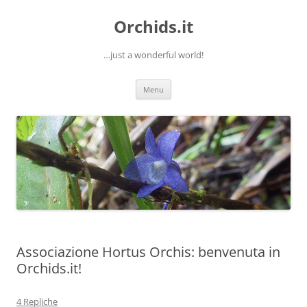
Orchids.it
…just a wonderful world!
Vai
Menu
al
contenuto
Associazione Hortus Orchis: benvenuta in
Orchids.it!
4 Repliche