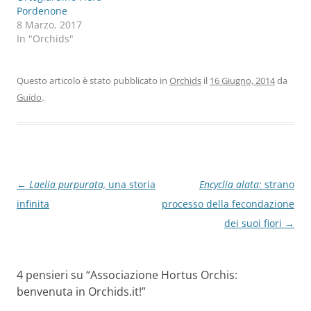
Pordenone
8 Marzo, 2017
In "Orchids"
Questo articolo è stato pubblicato in
Orchids
il
16 Giugno, 2014
da
Guido
.
Navigazione
←
Laelia purpurata,
una storia
Encyclia alata:
strano
articolo
infinita
processo della fecondazione
dei suoi fiori
→
4 pensieri su “
Associazione Hortus Orchis:
benvenuta in Orchids.it!
”