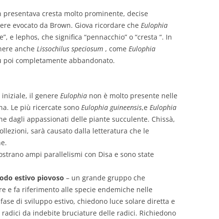
on presentava cresta molto prominente, decise
ere evocato da Brown. Giova ricordare che
Eulophia
”, e lephos, che significa “pennacchio” o “cresta “. In
enere anche
Lissochilus speciosum
, come
Eulophia
u poi completamente abbandonato.
iniziale, il genere
Eulophia
non è molto presente nelle
na. Le più ricercate sono
Eulophia guineensis
,e
Eulophia
he dagli appassionati delle piante succulente. Chissà,
ollezioni, sarà causato dalla letteratura che le
ne.
ostrano ampi parallelismi con Disa e sono state
riodo estivo piovoso
– un grande gruppo che
e e fa riferimento alle specie endemiche nelle
fase di sviluppo estivo, chiedono luce solare diretta e
 radici da indebite bruciature delle radici. Richiedono