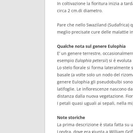
In coltivazione la fioritura inizia a ta
circa 2 cm.di diametro.
Pare che nello Swaziland (Sudafrica) 
meglio precisate cure delle malattie in
Qualche nota sul genere Eulophia
E’ un genere terrestre, occasionalmente
esempio
Eulophia petersii
) si è evoluta
Lo stelo fiorale si forma lateralment
basale (a volte solo un nodo del rizoma)
genere Eulophia gli pseudobulbi sono 
latifoglie. Le infiorescenze nascono d
distanza dalla nuova vegetazione. Fio
I petali quasi uguali ai sepali, nella m
Note storiche
La prima descrizione è stata fatta su 
Londra, dove era giunta a William Grif