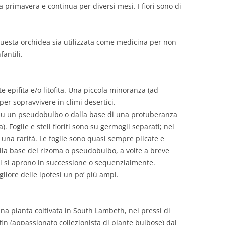
rda primavera e continua per diversi mesi. I fiori sono di
questa orchidea sia utilizzata come medicina per non
fantili.
 epifita e/o litofita. Una piccola minoranza (ad
 per sopravvivere in climi desertici.
e su un pseudobulbo o dalla base di una protuberanza
. Foglie e steli fioriti sono su germogli separati; nel
una rarità. Le foglie sono quasi sempre plicate e
alla base del rizoma o pseudobulbo, a volte a breve
ri si aprono in successione o sequenzialmente.
igliore delle ipotesi un po’ più ampi.
una pianta coltivata in South Lambeth, nei pressi di
fin (appassionato collezionista di piante bulbose) dal