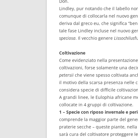
Don.
Lindley, pur notando che il labello n
comunque di collocarla nel nuovo gen
deriva dal greco eu, che significa “bene
tale fase Lindley incluse nel nuovo g
speciosa
. Il vecchio genere
Lissochilus
f
Coltivazione
Come evidenziato nella presentazione 
coltivazioni, forse solamente una deci
petersii
che viene spesso coltivata anc
il motivo della scarsa presenza nelle c
considera specie di difficile coltivazio
A grandi linee, le Eulophia africane m
collocate in 4 gruppi di coltivazione.
1 – Specie con riposo invernale e pe
comprende la maggior parte del gener
praterie secche – queste piante, nella 
sarà cura del coltivatore proteggere le