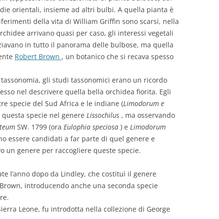
ie orientali, insieme ad altri bulbi. A quella pianta è
 riferimenti della vita di William Griffin sono scarsi, nella
orchidee arrivano quasi per caso, gli interessi vegetali
aziavano in tutto il panorama delle bulbose, ma quella
mente
Robert Brown
, un botanico che si recava spesso
tassonomia, gli studi tassonomici erano un ricordo
esso nel descrivere quella bella orchidea fiorita. Egli
re specie del Sud Africa e le indiane (
Limodorum e
re questa specie nel genere
Lissochilus
, ma osservando
nteum
SW. 1799 (ora
Eulophia speciosa
) e
Limodorum
no essere candidati a far parte di quel genere e
vo un genere per raccogliere queste specie.
e l’anno dopo da Lindley, che costituì il genere
o Brown, introducendo anche una seconda specie
re.
ierra Leone, fu introdotta nella collezione di George