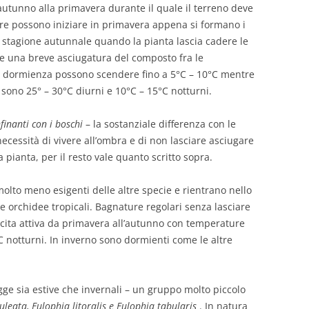
autunno alla primavera durante il quale il terreno deve
re possono iniziare in primavera appena si formano i
a stagione autunnale quando la pianta lascia cadere le
re una breve asciugatura del composto fra le
 dormienza possono scendere fino a 5°C – 10°C mentre
 sono 25° – 30°C diurni e 10°C – 15°C notturni.
finanti con i boschi
– la sostanziale differenza con le
necessità di vivere all’ombra e di non lasciare asciugare
a pianta, per il resto vale quanto scritto sopra.
olto meno esigenti delle altre specie e rientrano nello
e orchidee tropicali. Bagnature regolari senza lasciare
scita attiva da primavera all’autunno con temperature
C notturni. In inverno sono dormienti come le altre
ge sia estive che invernali – un gruppo molto piccolo
leata, Eulophia litoralis e Eulophia tabularis
. In natura