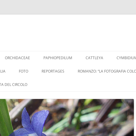
Vai
al
ORCHIDACEAE
PAPHIOPEDILUM
CATTLEYA
CYMBIDIU
contenuto
LIA
FOTO
REPORTAGES
ROMANZO: “LA FOTOGRAFIA COLO
ITA DEL CIRCOLO