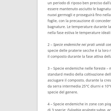
un periodo di riposo ben preciso dall’
essere mantenuto asciutto le bagnatu
nuovi germogli e proseguirà fino nell
foglie, con la precauzione di concede
bagnature. Le temperature durante la
nella fase estiva le temperature ideali
2 –
Specie endemiche nei prati umidi con
specie delle praterie secche è la loro 
il composto durante la fase attiva dell
3 – Specie endemiche nelle foreste – m
standard medio della coltivazione dell
asciugare il composto, durante la cre
da serra intermedia 25°C diurni e 10°
specie del genere.
4 – Specie endemiche in zone con piog
di 3 specie:
Eulophia aculeata subsp. acu