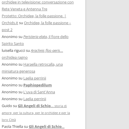
orchidee in televisione: conversazione con
Rete Veneta e Antenna Tre
Protetto: Orchidee, la folle passione. |
Orchids.it
su
Orchidee, la folle passione –
post 2
Anonimo
su
Peristeria elata
, il fiore dello
Spirito Santo
luisella rigucci
su
Arachnis flos-aeris
…
orchidea ragno
Anonimo
su
Haraella retrocalla, una
miniatura generosa
Anonimo
su
Laelia perrinii
Anonimo
su
Paphiopedilum
Anonimo
su
L'uva di Sant'Anna
Anonimo
su
Laelia perrinii
Guido
su
Gli Angeli di Schio
…
storia di
amore, per la cultura, per le orchidee e per la
loro Città
Paola Thiella
su
Gli Angeli di Schio
…