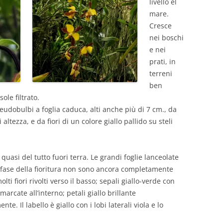
livello el
mare.
Cresce
nei boschi
e nei
prati, in
terreni
ben
ole filtrato.
seudobulbi a foglia caduca, alti anche più di 7 cm., da
altezza, e da fiori di un colore giallo pallido su steli
uasi del tutto fuori terra. Le grandi foglie lanceolate
 fase della fioritura non sono ancora completamente
ti fiori rivolti verso il basso; sepali giallo-verde con
arcate all’interno; petali giallo brillante
. Il labello è giallo con i lobi laterali viola e lo