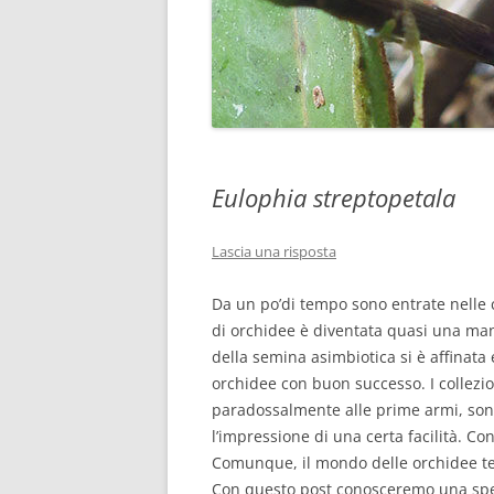
Eulophia streptopetala
Lascia una risposta
Da un po’di tempo sono entrate nelle c
di orchidee è diventata quasi una man
della semina asimbiotica si è affinat
orchidee con buon successo. I collezion
paradossalmente alle prime armi, sono 
l’impressione di una certa facilità. Con
Comunque, il mondo delle orchidee ter
Con questo post conosceremo una speci