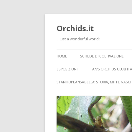
Orchids.it
…just a wonderful world!
HOME
SCHEDE DI COLTIVAZIONE
INFO
ESPOSIZIONI
FAN’S ORCHIDS CLUB ITA
LA SERRA DI GUIDO
STANHOPEA ‘ISABELLA’ STORIA, MITI E NASC