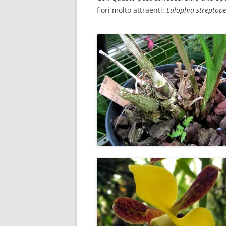
fiori molto attraenti:
Eulophia streptope