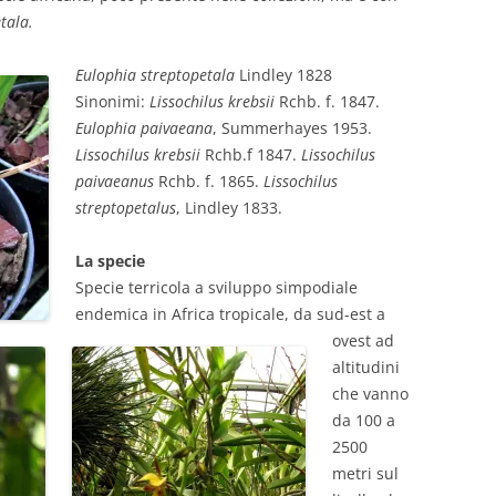
tala.
Eulophia streptopetala
Lindley 1828
Sinonimi:
Lissochilus krebsii
Rchb. f. 1847.
Eulophia paivaeana
, Summerhayes 1953.
Lissochilus krebsii
Rchb.f 1847.
Lissochilus
paivaeanus
Rchb. f. 1865.
Lissochilus
streptopetalus
, Lindley 1833.
La specie
Specie terricola a sviluppo simpodiale
endemica in Africa tropicale, da sud-est a
ovest ad
altitudini
che vanno
da 100 a
2500
metri sul