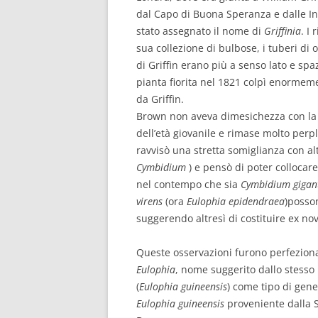
dal Capo di Buona Speranza e dalle Ind
stato assegnato il nome di
Griffinia
. I
sua collezione di bulbose, i tuberi di 
di Griffin erano più a senso lato e sp
pianta fiorita nel 1821 colpì enorme
da Griffin.
Brown non aveva dimesichezza con la 
dell’età giovanile e rimase molto perpl
ravvisò una stretta somiglianza con alt
Cymbidium
) e pensò di poter colloca
nel contempo che sia
Cymbidium giga
virens
(ora
Eulophia epidendraea
)posso
suggerendo altresì di costituire ex no
Queste osservazioni furono perfezionat
Eulophia
, nome suggerito dallo stess
(
Eulophia guineensis
) come tipo di gene
Eulophia guineensis
proveniente dalla S