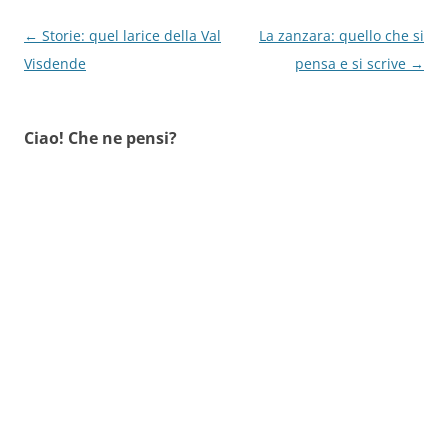
Navigazione
←
Storie: quel larice della Val
La zanzara: quello che si
articolo
Visdende
pensa e si scrive
→
Ciao! Che ne pensi?