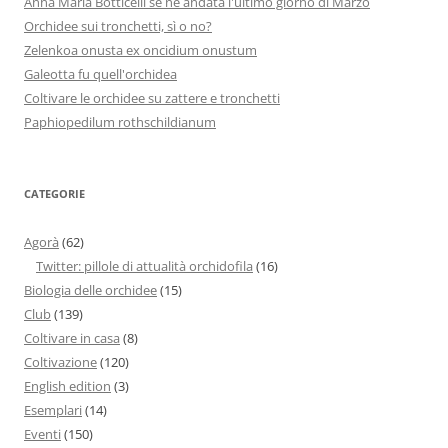
Anna Maria Botticelli se nè andata l'ultimo giorno di Marzo
Orchidee sui tronchetti, sì o no?
Zelenkoa onusta ex oncidium onustum
Galeotta fu quell'orchidea
Coltivare le orchidee su zattere e tronchetti
Paphiopedilum rothschildianum
CATEGORIE
Agorà
(62)
Twitter: pillole di attualità orchidofila
(16)
Biologia delle orchidee
(15)
Club
(139)
Coltivare in casa
(8)
Coltivazione
(120)
English edition
(3)
Esemplari
(14)
Eventi
(150)