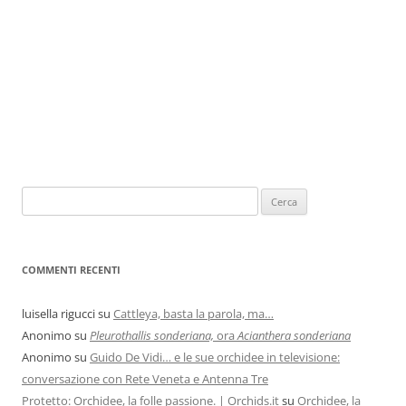
COMMENTI RECENTI
luisella rigucci
su
Cattleya, basta la parola, ma…
Anonimo
su
Pleurothallis sonderiana,
ora
Acianthera sonderiana
Anonimo
su
Guido De Vidi… e le sue orchidee in televisione:
conversazione con Rete Veneta e Antenna Tre
Protetto: Orchidee, la folle passione. | Orchids.it
su
Orchidee, la