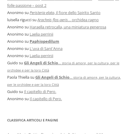
folle passione – post 2
Anonimo
su
Peristeria elata
, il fiore dello Spirito Santo
luisella rigucci
su
Arachnis flos-aeris
… orchidea ragno
Anonimo
su
Haraella retrocalla, una miniatura generosa
Anonimo
su
Laelia perrinii
Anonimo
su
Paphiopedilum
Anonimo
su
L'uva di Sant'Anna
Anonimo
su
Laelia perrinii
Guido
su
Gli Angeli di Schio
…
storia di amore, per la cultura, per le
orchidee e per la loro Città
Paola Thiella
su
Gli Angeli di Schio
…
storia di amore, per la cultura,
per le orchidee e per la loro Città
Guido
su
Il capitello di Pero.
Anonimo
su
Il capitello di Pero.
CLASSIFICA ARTICOLI E PAGINE