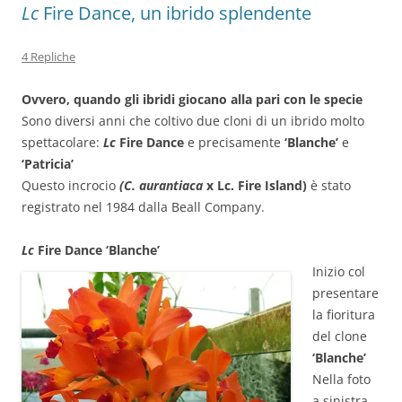
Lc
Fire Dance, un ibrido splendente
4 Repliche
Ovvero, quando gli ibridi giocano alla pari con le specie
Sono diversi anni che coltivo due cloni di un ibrido molto
spettacolare:
Lc
Fire Dance
e precisamente
‘Blanche’
e
‘Patricia’
Questo incrocio
(C. aurantiaca
x Lc. Fire Island)
è stato
registrato nel 1984 dalla Beall Company.
Lc
Fire Dance ‘Blanche’
Inizio col
presentare
la fioritura
del clone
‘Blanche’
Nella foto
a sinistra