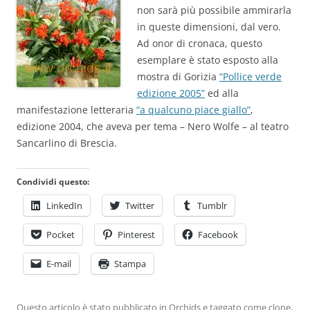
non sarà più possibile ammirarla
in queste dimensioni, dal vero.
Ad onor di cronaca, questo
esemplare è stato esposto alla
mostra di Gorizia
“Pollice verde
edizione 2005”
ed alla
manifestazione letteraria
“a qualcuno piace giallo”
,
edizione 2004, che aveva per tema – Nero Wolfe – al teatro
Sancarlino di Brescia.
Condividi questo:
LinkedIn
Twitter
Tumblr
Pocket
Pinterest
Facebook
E-mail
Stampa
Questo articolo è stato pubblicato in
Orchids
e taggato come
clone
,