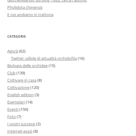
Pholidota chinensis
E noi andiamo in trattoria
CATEGORIE
Agorà
(62)
Twitter: pillole di attualità orchidofila
(16)
Biologia delle orchidee
(15)
Club
(139)
Coltivare in casa
(8)
Coltivazione
(120)
English edition
(3)
Esemplari
(14)
Eventi
(150)
Foto
(7)
I vostri successi
(2)
Internet-expò
(8)