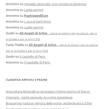
Anonimo
su
Haraella retrocalla, una miniatura generosa
Anonimo
su
Laelia perrinii
Anonimo
su
Paphiopedilum
Anonimo
su
L'uva di Sant'Anna
Anonimo
su
Laelia perrinii
Guido
su
Gli Angeli di Schio
…
storia di amore, per la cultura, per le
orchidee e per la loro Città
Paola Thiella
su
Gli Angeli di Schio
…
storia di amore, per la cultura,
per le orchidee e per la loro Città
Guido
su
Il capitello di Pero.
Anonimo
su
Il capitello di Pero.
CLASSIFICA ARTICOLI E PAGINE
Anna Maria Botticelli se nè andata l'ultimo giorno di Marzo
Il terrario - parte seconda: le vostre esperienze
Brassavola nodosa: signora della notte, anche lei era a Schio
Giocherellando sul blog - quiz: cerca l'autore.