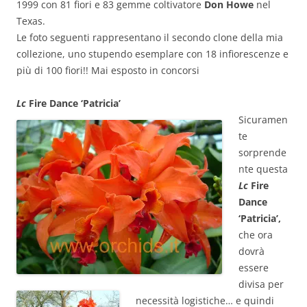
1999 con 81 fiori e 83 gemme coltivatore
Don Howe
nel
Texas.
Le foto seguenti rappresentano il secondo clone della mia
collezione, uno stupendo esemplare con 18 infiorescenze e
più di 100 fiori!! Mai esposto in concorsi
Lc
Fire Dance ‘Patricia’
Sicuramen
te
sorprende
nte questa
Lc
Fire
Dance
‘Patricia’,
che ora
dovrà
essere
divisa per
necessità logistiche… e quindi