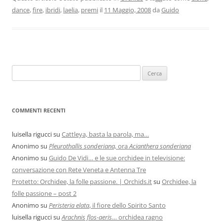
dance
,
fire
,
ibridi
,
laelia
,
premi
il
11 Maggio, 2008
da
Guido
COMMENTI RECENTI
luisella rigucci
su
Cattleya, basta la parola, ma…
Anonimo
su
Pleurothallis sonderiana,
ora
Acianthera sonderiana
Anonimo
su
Guido De Vidi… e le sue orchidee in televisione:
conversazione con Rete Veneta e Antenna Tre
Protetto: Orchidee, la folle passione. | Orchids.it
su
Orchidee, la
folle passione – post 2
Anonimo
su
Peristeria elata
, il fiore dello Spirito Santo
luisella rigucci
su
Arachnis flos-aeris
… orchidea ragno