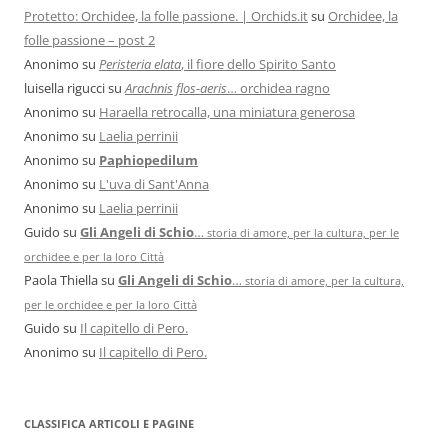
Protetto: Orchidee, la folle passione. | Orchids.it
su
Orchidee, la
folle passione – post 2
Anonimo
su
Peristeria elata
, il fiore dello Spirito Santo
luisella rigucci
su
Arachnis flos-aeris
… orchidea ragno
Anonimo
su
Haraella retrocalla, una miniatura generosa
Anonimo
su
Laelia perrinii
Anonimo
su
Paphiopedilum
Anonimo
su
L'uva di Sant'Anna
Anonimo
su
Laelia perrinii
Guido
su
Gli Angeli di Schio
…
storia di amore, per la cultura, per le
orchidee e per la loro Città
Paola Thiella
su
Gli Angeli di Schio
…
storia di amore, per la cultura,
per le orchidee e per la loro Città
Guido
su
Il capitello di Pero.
Anonimo
su
Il capitello di Pero.
CLASSIFICA ARTICOLI E PAGINE