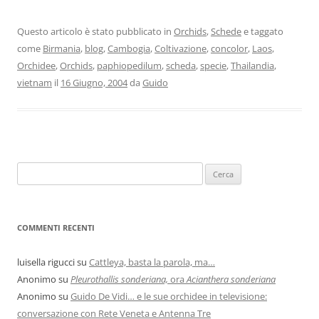
Questo articolo è stato pubblicato in
Orchids
,
Schede
e taggato
come
Birmania
,
blog
,
Cambogia
,
Coltivazione
,
concolor
,
Laos
,
Orchidee
,
Orchids
,
paphiopedilum
,
scheda
,
specie
,
Thailandia
,
vietnam
il
16 Giugno, 2004
da
Guido
COMMENTI RECENTI
luisella rigucci
su
Cattleya, basta la parola, ma…
Anonimo
su
Pleurothallis sonderiana,
ora
Acianthera sonderiana
Anonimo
su
Guido De Vidi… e le sue orchidee in televisione:
conversazione con Rete Veneta e Antenna Tre