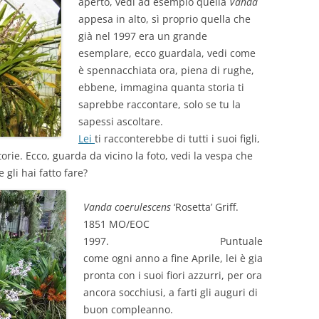
aperto, vedi ad esempio quella
Vanda
appesa in alto, sì proprio quella che
già nel 1997 era un grande
esemplare, ecco guardala, vedi come
è spennacchiata ora, piena di rughe,
ebbene, immagina quanta storia ti
saprebbe raccontare, solo se tu la
sapessi ascoltare.
Lei
ti racconterebbe di tutti i suoi figli,
storie. Ecco, guarda da vicino la foto, vedi la vespa che
 gli hai fatto fare?
Vanda coerulescens
‘Rosetta’ Griff.
1851 MO/EOC
1997. Puntuale
come ogni anno a fine Aprile, lei è gia
pronta con i suoi fiori azzurri, per ora
ancora socchiusi, a farti gli auguri di
buon compleanno.