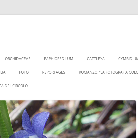
Vai
al
ORCHIDACEAE
PAPHIOPEDILUM
CATTLEYA
CYMBIDIU
contenuto
LIA
FOTO
REPORTAGES
ROMANZO: “LA FOTOGRAFIA COLO
ITA DEL CIRCOLO