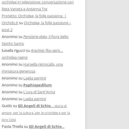
orchidee in televisione: conversazione con
Rete Veneta e Antenna Tre
Protetto: Orchidee, la folle passione. |
Orchids.it
su
Orchidee, la folle passione –
post 2
Anonimo
su
Peristeria elata
, il fiore dello
Spirito Santo
luisella rigucci
su
Arachnis flos-aeris
…
orchidea ragno
Anonimo
su
Haraella retrocalla, una
miniatura generosa
Anonimo
su
Laelia perrinii
Anonimo
su
Paphiopedilum
Anonimo
su
L'uva di Sant'Anna
Anonimo
su
Laelia perrinii
Guido
su
Gli Angeli di Schio
…
storia di
amore, per la cultura, per le orchidee e per la
loro Città
Paola Thiella
su
Gli Angeli di Schio
…