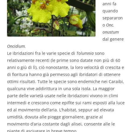
anni fa
quando
separaron
o
Onc.
onustum
dal genere
Oncidium.
Le ibridazioni fra le varie specie di
Tolumnia
sono
relativamente recenti (le prime sono datate non più di 60
anni o giù di lì), ciò nonostante, la loro velocità di crescita e
di fioritura hanno già permesso agli ibridatori di ottenere
ottimi risultati. Tutte le specie sono endemiche nei Caraibi,
qualcuna vive addirittura in una sola isola. La maggior
parte delle varietà usate nelle ibridazioni vivono in climi
intermedi e crescono come epifite sui rami esposti alla luce
ed al movimento dell’aria. L’habitat, seppur ad elevata
umidità, dovuta alle piogge giornaliere, grazie al
movimento d’aria costante dagli alisei, consente alle le
piante di asciugare in breve tempo.