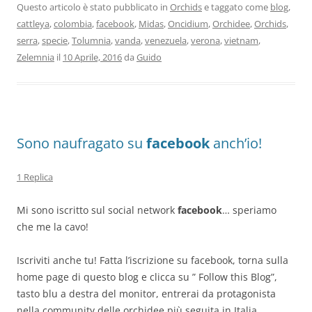
Questo articolo è stato pubblicato in
Orchids
e taggato come
blog
,
cattleya
,
colombia
,
facebook
,
Midas
,
Oncidium
,
Orchidee
,
Orchids
,
serra
,
specie
,
Tolumnia
,
vanda
,
venezuela
,
verona
,
vietnam
,
Zelemnia
il
10 Aprile, 2016
da
Guido
Sono naufragato su
facebook
anch’io!
1 Replica
Mi sono iscritto sul social network
facebook
… speriamo
che me la cavo!
Iscriviti anche tu! Fatta l’iscrizione su facebook, torna sulla
home page di questo blog e clicca su ” Follow this Blog”,
tasto blu a destra del monitor, entrerai da protagonista
nella community delle orchidee più seguita in Italia.