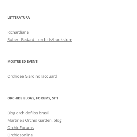
LETTERATURA
Richardiana
Robert-Bedard – orchids/bookstore
MOSTRE ED EVENTI
Orchidee Giardino Jacquard
ORCHIDS BLOGS, FORUMS, SITI
Blog orchidofilos brasil
Martine’s Orchid Garden, blog
OrchidForums
Orchidsonline