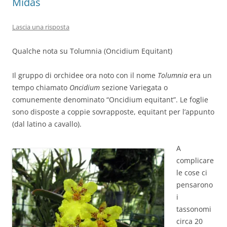
Midas
Lascia una risposta
Qualche nota su Tolumnia (Oncidium Equitant)
Il gruppo di orchidee ora noto con il nome
Tolumnia
era un
tempo chiamato
Oncidium
sezione Variegata o
comunemente denominato “Oncidium equitant”. Le foglie
sono disposte a coppie sovrapposte, equitant per l’appunto
(dal latino a cavallo).
A
complicare
le cose ci
pensarono
i
tassonomi
circa 20