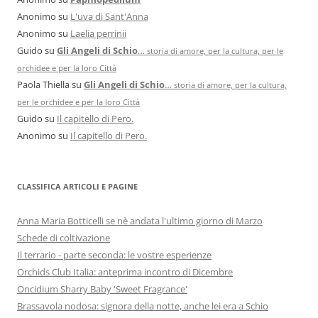
Anonimo
su
L'uva di Sant'Anna
Anonimo
su
Laelia perrinii
Guido
su
Gli Angeli di Schio
…
storia di amore, per la cultura, per le
orchidee e per la loro Città
Paola Thiella
su
Gli Angeli di Schio
…
storia di amore, per la cultura,
per le orchidee e per la loro Città
Guido
su
Il capitello di Pero.
Anonimo
su
Il capitello di Pero.
CLASSIFICA ARTICOLI E PAGINE
Anna Maria Botticelli se nè andata l'ultimo giorno di Marzo
Schede di coltivazione
Il terrario - parte seconda: le vostre esperienze
Orchids Club Italia: anteprima incontro di Dicembre
Oncidium Sharry Baby 'Sweet Fragrance'
Brassavola nodosa: signora della notte, anche lei era a Schio