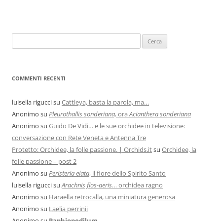
COMMENTI RECENTI
luisella rigucci
su
Cattleya, basta la parola, ma…
Anonimo
su
Pleurothallis sonderiana,
ora
Acianthera sonderiana
Anonimo
su
Guido De Vidi… e le sue orchidee in televisione:
conversazione con Rete Veneta e Antenna Tre
Protetto: Orchidee, la folle passione. | Orchids.it
su
Orchidee, la
folle passione – post 2
Anonimo
su
Peristeria elata
, il fiore dello Spirito Santo
luisella rigucci
su
Arachnis flos-aeris
… orchidea ragno
Anonimo
su
Haraella retrocalla, una miniatura generosa
Anonimo
su
Laelia perrinii
Anonimo
su
Paphiopedilum