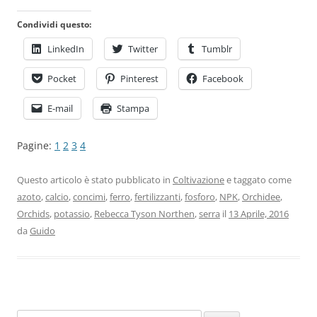
Condividi questo:
LinkedIn
Twitter
Tumblr
Pocket
Pinterest
Facebook
E-mail
Stampa
Pagine:
1
2
3
4
Questo articolo è stato pubblicato in
Coltivazione
e taggato come
azoto
,
calcio
,
concimi
,
ferro
,
fertilizzanti
,
fosforo
,
NPK
,
Orchidee
,
Orchids
,
potassio
,
Rebecca Tyson Northen
,
serra
il
13 Aprile, 2016
da
Guido