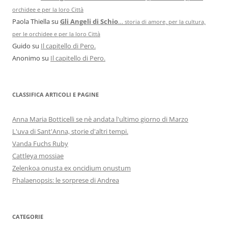
orchidee e per la loro Città
Paola Thiella
su
Gli Angeli di Schio
…
storia di amore, per la cultura,
per le orchidee e per la loro Città
Guido
su
Il capitello di Pero.
Anonimo
su
Il capitello di Pero.
CLASSIFICA ARTICOLI E PAGINE
Anna Maria Botticelli se nè andata l'ultimo giorno di Marzo
L'uva di Sant'Anna, storie d'altri tempi.
Vanda Fuchs Ruby
Cattleya mossiae
Zelenkoa onusta ex oncidium onustum
Phalaenopsis: le sorprese di Andrea
CATEGORIE