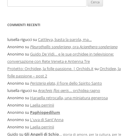
COMMENTI RECENTI
luisella rigucci
su
Cattleya, basta la parola, ma…
Anonimo
su
Pleurothallis sonderiana,
ora
Acianthera sonderiana
Anonimo
su
Guido De Vidi… e le sue orchidee in televisione:
conversazione con Rete Veneta e Antenna Tre
Protetto: Orchidee, la folle passione. | Orchids.it
su
Orchidee, la
folle passione – post 2
Anonimo
su
Peristeria elata
, il fiore dello Spirito Santo
luisella rigucci
su
Arachnis flos-aeris
… orchidea ragno
Anonimo
su
Haraella retrocalla, una miniatura generosa
Anonimo
su
Laelia perrinii
Anonimo
su
Paphiopedilum
Anonimo
su
L'uva di Sant'Anna
Anonimo
su
Laelia perrinii
Guido
su
Gli Angeli di Schio
…
storia di amore, per la cultura, per le